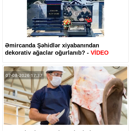
Əmircanda Şəhidlər xiyabanından
dekorativ ağaclar oğurlanıb? -
VİDEO
07-08-2026 17:37