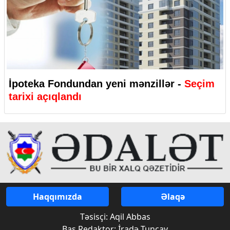
İpoteka Fondundan yeni mənzillər -
Seçim
tarixi açıqlandı
Haqqımızda
Əlaqə
Təsisçi: Aqil Abbas
Baş Redaktor: İradə Tuncay