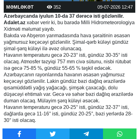
MƏMLƏKƏT
352
09-07-2026 12:47
Azərbaycanda iyulun 10-da 37 dərəcə isti gözlənilir.
Adalet.az
xəbər verir ki, bu barədə Milli Hidrometeorologiya
Xidməti məlumat yayıb.
Bakıda və Abşeron yarımadasında hava şəraitinin əsasən
yağmursuz keçəcəyi gözlənilir. Şimal-qərb küləyi gündüz
şimal-şərq küləyi ilə əvəz olunacaq.
Havanın temperaturu gecə 20-23° isti, gündüz 30-35° isti
olacaq. Atmosfer təzyiqi 757 mm civə sütunu, nisbi rütubət
isə gecə 75-85 %, gündüz 55-65 % təşkil edəcək.
Azərbaycanın rayonlarında havanın əsasən yağmursuz
keçəcəyi gözlənilir. Lakin gündüz bəzi dağlıq ərazilərdə
qısamüddətli yağış yağacağı, şimşək çaxacağı, dolu
düşəcəyi ehtimalı var. Gecə və səhər bəzi dağlıq ərazilərdə
duman olacaq. Mülayim şərq küləyi əsəcək.
Havanın temperaturu gecə 20-25° isti, gündüz 32-37° isti,
dağlarda gecə 11-16° isti, gündüz 20-25°, bəzi yerlərdə 28-
30° isti olacaq.