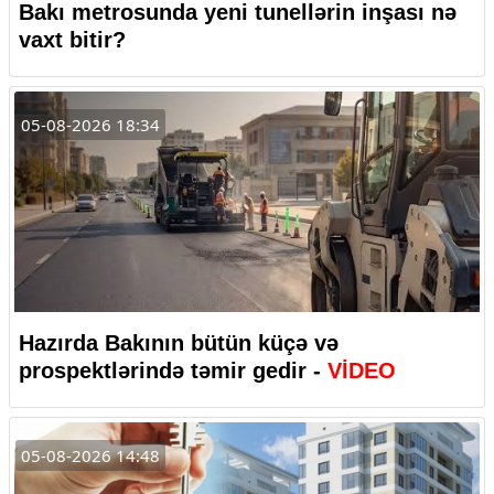
Bakı metrosunda yeni tunellərin inşası nə
vaxt bitir?
05-08-2026 18:34
Hazırda Bakının bütün küçə və
prospektlərində təmir gedir -
VİDEO
05-08-2026 14:48