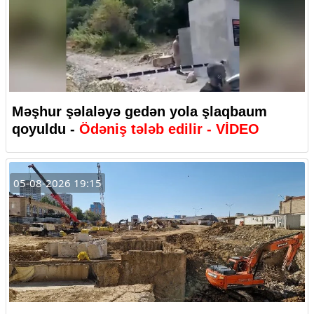
Məşhur şəlaləyə gedən yola şlaqbaum
qoyuldu -
Ödəniş tələb edilir - VİDEO
05-08-2026 19:15