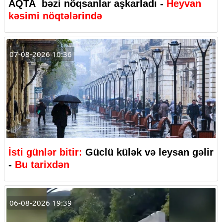
AQTA bəzi nöqsanlar aşkarladı -
Heyvan
kəsimi nöqtələrində
07-08-2026 10:36
İsti günlər bitir:
Güclü külək və leysan gəlir
-
Bu tarixdən
06-08-2026 19:39