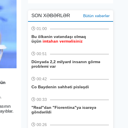
SON XƏBƏRLƏR
Bütün xəbərlər
01:00
Bu ölkənin vətəndaşı olmaq
üçün
imtahan verməlisiniz
00:51
Dünyada 2,2 milyard insanın görmə
problemi var
00:42
çün
Co Baydenin səhhəti pisləşdi
.
00:33
asının
"Real"dan "Fiorentina"ya icarəyə
ayıblar.
göndərildi
00:26