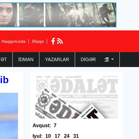
Haqqımızda
Əlaqə
YƏT
İDMAN
YAZARLAR
DIGƏR
ib
Avqust:
7
Iyul:
10
17
24
31