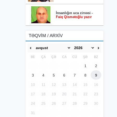
İnsanlığın uca zirvəsi -
Faiq Qismətoğlu yazır
TƏQVİM / ARXİV
BE
ÇA
ÇƏ
CA
CÜ
ŞƏ
BZ
1
2
3
4
5
6
7
8
9
10
11
12
13
14
15
16
17
18
19
20
21
22
23
24
25
26
27
28
29
30
31