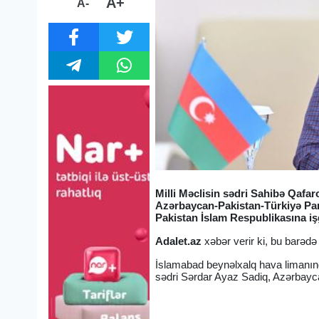
A+
A-
Milli Məclisin sədri Sahibə Qafa
Azərbaycan-Pakistan-Türkiyə Par
Pakistan İslam Respublikasına iş
Adalet.az
xəbər verir ki, bu barədə
İslamabad beynəlxalq hava limanınd
sədri Sərdar Ayaz Sadiq, Azərbayca