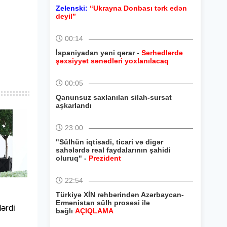
Zelenski:
“Ukrayna Donbası tərk edən
deyil”
00:14
İspaniyadan yeni qərar -
Sərhədlərdə
şəxsiyyət sənədləri yoxlanılacaq
00:05
Qanunsuz saxlanılan silah-sursat
aşkarlandı
23:00
"Sülhün iqtisadi, ticari və digər
sahələrdə real faydalarının şahidi
oluruq" -
Prezident
22:54
Türkiyə XİN rəhbərindən Azərbaycan-
Ermənistan sülh prosesi ilə
ərdi
bağlı
AÇIQLAMA