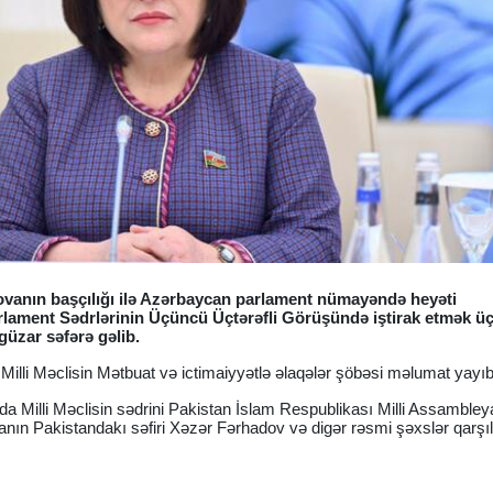
rovanın başçılığı ilə Azərbaycan parlament nümayəndə heyəti
lament Sədrlərinin Üçüncü Üçtərəfli Görüşündə iştirak etmək ü
güzar səfərə gəlib.
 Milli Məclisin Mətbuat və ictimaiyyətlə əlaqələr şöbəsi məlumat yayıb
a Milli Məclisin sədrini Pakistan İslam Respublikası Milli Assambley
nın Pakistandakı səfiri Xəzər Fərhadov və digər rəsmi şəxslər qarşıl