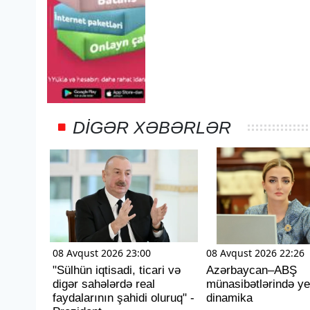
DIGƏR XƏBƏRLƏR
08 Avqust 2026 23:00
08 Avqust 2026 22:26
"Sülhün iqtisadi, ticari və
Azərbaycan–ABŞ
digər sahələrdə real
münasibətlərində ye
faydalarının şahidi oluruq" -
dinamika