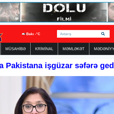
Bakı -°C
MÜSAHİBƏ
KRİMİNAL
MƏMLƏKƏT
MƏDƏNİY
a Pakistana işgüzar səfərə ged