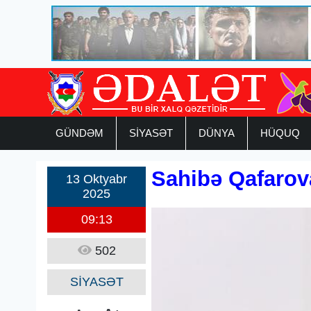
GÜNDƏM
SİYASƏT
DÜNYA
HÜQUQ
Sahibə Qafarov
13 Oktyabr
2025
09:13
502
SİYASƏT