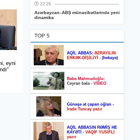
22:26
Azərbaycan–ABŞ münasibətlərində yeni
dinamika
TOP 5
AQİL ABBAS:
ƏZRAYILIN
ERKƏK-DİŞİLİYİ -
(hekayə)
i, eyni
ndı”
Baba Mahmudoğlu:
Ceyran bala -
VİDEO
Günəşə at çapan oğlan -
İradə Tuncay yazır
AQİL ABBASIN RƏMİŞ HE
KAYƏTİ -
VAQİF YUSİFLİ
yazır