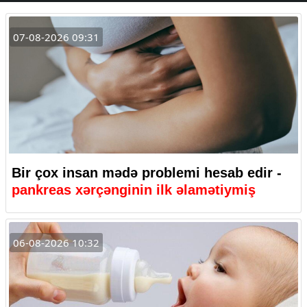
07-08-2026 09:31
Bir çox insan mədə problemi hesab edir -
pankreas xərçənginin ilk əlamətiymiş
06-08-2026 10:32