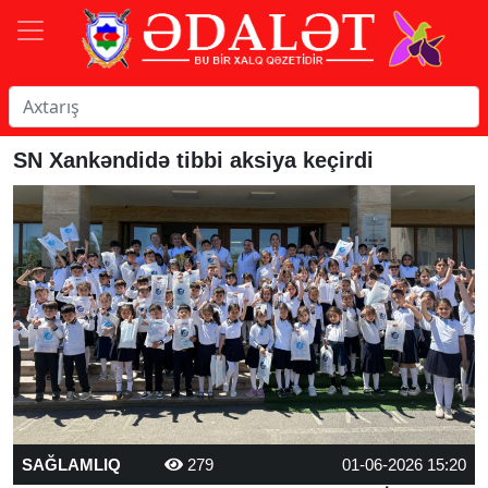
SN Xankəndidə tibbi aksiya keçirdi
SAĞLAMLIQ
279
01-06-2026 15:20