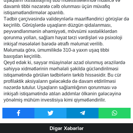
uşaqların ixtisaslaşmış tibb müəssisələrində müalicə və
davamlı tibbi nəzarətə cəlb olunması üçün müvafiq
istiqamətləndirmələr aparılıb.
Tədbir çərçivəsində valideynlərlə maarifləndirici görüşlər də
keçirilib. Görüşlərdə uşaqların düzgün qidalanması,
peyvəndlənmənin əhəmiyyəti, mövsümi xəstəliklərdən
qorunma yolları, sağlam həyat tərzi vərdişləri və psixoloji
inkişaf məsələləri barədə ətraflı məlumat verilib.
Məlumata görə, ümumilikdə 310-a yaxın uşaq tibbi
baxışdan keçirilib.
Qeyd edək ki, səyyar müayinələr azad olunmuş ərazilərdə
səhiyyə xidmətlərinin mərhələli şəkildə gücləndirilməsi
istiqamətində görülən tədbirlərin tərkib hissəsidir. Bu cür
profilaktik aksiyaların gələcəkdə də davam etdirilməsi
nəzərdə tutulur. Uşaqların sağlamlığının qorunması və
inkişafı istiqamətində atılan addımlar ölkənin gələcəyinə
yönəlmiş mühüm investisiya kimi qiymətləndirilir.
Digər Xəbərlər