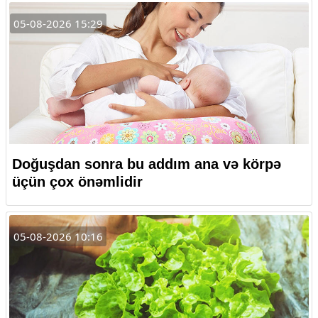
05-08-2026 15:29
Doğuşdan sonra bu addım ana və körpə
üçün çox önəmlidir
05-08-2026 10:16