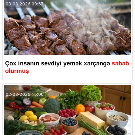
03-08-2026 09:57
Çox insanın sevdiyi yemək xərçəngə
səbəb
olurmuş
02-08-2026 15:00