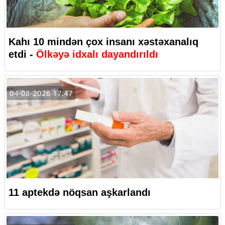
Kahı 10 mindən çox insanı xəstəxanalıq
etdi -
Ölkəyə idxalı dayandırıldı
04-08-2026 17:47
11 aptekdə nöqsan aşkarlandı