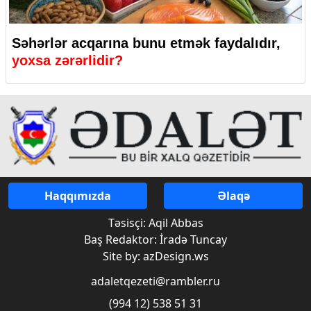
Səhərlər acqarına bunu etmək faydalıdır,
yoxsa zərərlidir?
Haqqımızda
Əlaqə
Təsisçi: Aqil Abbas
Baş Redaktor: İradə Tuncay
Site by: azDesign.ws
adaletqezeti@rambler.ru
(994 12) 538 51 31