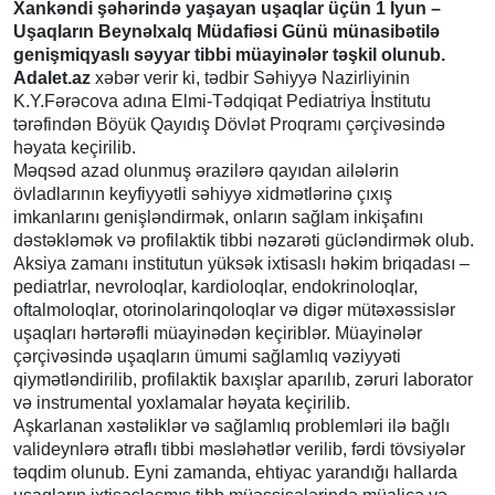
Xankəndi şəhərində yaşayan uşaqlar üçün 1 İyun –
Uşaqların Beynəlxalq Müdafiəsi Günü münasibətilə
genişmiqyaslı səyyar tibbi müayinələr təşkil olunub.
Adalet.az
xəbər verir ki, tədbir Səhiyyə Nazirliyinin
K.Y.Fərəcova adına Elmi-Tədqiqat Pediatriya İnstitutu
tərəfindən Böyük Qayıdış Dövlət Proqramı çərçivəsində
həyata keçirilib.
Məqsəd azad olunmuş ərazilərə qayıdan ailələrin
övladlarının keyfiyyətli səhiyyə xidmətlərinə çıxış
imkanlarını genişləndirmək, onların sağlam inkişafını
dəstəkləmək və profilaktik tibbi nəzarəti gücləndirmək olub.
Aksiya zamanı institutun yüksək ixtisaslı həkim briqadası –
pediatrlar, nevroloqlar, kardioloqlar, endokrinoloqlar,
oftalmoloqlar, otorinolarinqoloqlar və digər mütəxəssislər
uşaqları hərtərəfli müayinədən keçiriblər. Müayinələr
çərçivəsində uşaqların ümumi sağlamlıq vəziyyəti
qiymətləndirilib, profilaktik baxışlar aparılıb, zəruri laborator
və instrumental yoxlamalar həyata keçirilib.
Aşkarlanan xəstəliklər və sağlamlıq problemləri ilə bağlı
valideynlərə ətraflı tibbi məsləhətlər verilib, fərdi tövsiyələr
təqdim olunub. Eyni zamanda, ehtiyac yarandığı hallarda