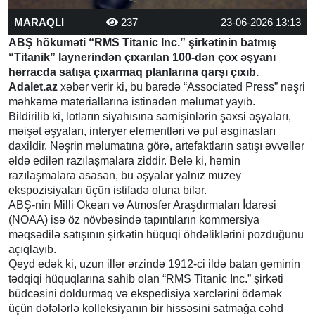
MARAQLI
237
23-06-2026 13:13
ABŞ hökuməti “RMS Titanic Inc.” şirkətinin batmış
“Titanik” laynerindən çıxarılan 100-dən çox əşyanı
hərracda satışa çıxarmaq planlarına qarşı çıxıb.
Adalet.az
xəbər verir ki, bu barədə “Associated Press” nəşri
məhkəmə materiallarına istinadən məlumat yayıb.
Bildirilib ki, lotların siyahısına sərnişinlərin şəxsi əşyaları,
məişət əşyaları, interyer elementləri və pul əsginasları
daxildir. Nəşrin məlumatına görə, artefaktların satışı əvvəllər
əldə edilən razılaşmalara ziddir. Belə ki, həmin
razılaşmalara əsasən, bu əşyalar yalnız muzey
ekspozisiyaları üçün istifadə oluna bilər.
ABŞ-nin Milli Okean və Atmosfer Araşdırmaları İdarəsi
(NOAA) isə öz növbəsində tapıntıların kommersiya
məqsədilə satışının şirkətin hüquqi öhdəliklərini pozduğunu
açıqlayıb.
Qeyd edək ki, uzun illər ərzində 1912-ci ildə batan gəminin
tədqiqi hüquqlarına sahib olan “RMS Titanic Inc.” şirkəti
büdcəsini doldurmaq və ekspedisiya xərclərini ödəmək
üçün dəfələrlə kolleksiyanın bir hissəsini satmağa cəhd