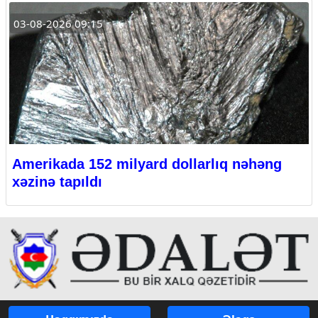
03-08-2026 09:15
Amerikada 152 milyard dollarlıq nəhəng
xəzinə tapıldı