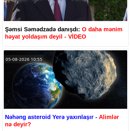
Şəmsi Səmədzadə danışdı:
O daha mənim
həyat yoldaşım deyil - VİDEO
05-08-2026 10:55
Nəhəng asteroid Yerə yaxınlaşır -
Alimlər
nə deyir?