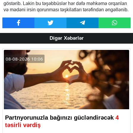
göstərib. Lakin bu təşəbbüslər hər dəfə məhkəmə orqanları
və mədəni irsin qorunması təşkilatları tərəfindən əngəllənib.
Digər Xəbərlər
08-08-2026 10:06
Partnyorunuzla bağınızı gücləndirəcək
4
təsirli vərdiş