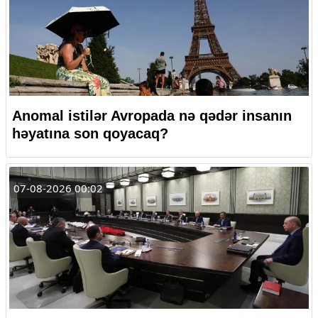
Anomal istilər Avropada nə qədər insanın
həyatına son qoyacaq?
07-08-2026 00:02