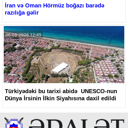
İran və Oman Hörmüz boğazı barədə
razılığa gəlir
06-08-2026 12:45
Türkiyədəki bu tarixi abidə UNESCO-nun
Dünya İrsinin İlkin Siyahısına daxil edildi