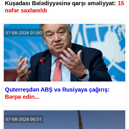
Kuşadası Bələdiyyəsinə qarşı əməliyyat:
15
nəfər saxlanıldı
07-08-2026 01:00
Quterreşdən ABŞ və Rusiyaya çağırış:
Bərpa edin...
07-08-2026 00:51