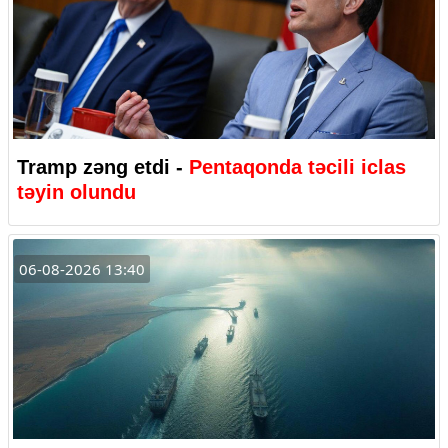
Tramp zəng etdi -
Pentaqonda təcili iclas
təyin olundu
06-08-2026 13:40