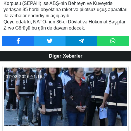
Korpusu (SEPAH) isə ABŞ-nin Bəhreyn və Küveytdə
yerləşən 85 hərbi obyektinə raket və pilotsuz uçuş aparatları
ilə zərbələr endirdiyini açıqlayıb.
Qeyd edək ki, NATO-nun 36-cı Dövlət və Hökumət Başçıları
Zirvə Görüşü bu gün də davam edəcək.
Digər Xəbərlər
07-08-2026 11:16