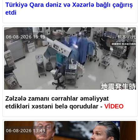
Türkiyə Qara dəniz və Xəzərlə bağlı çağırış
etdi
06-08-2026 19:19
Zəlzələ zamanı cərrahlar əməliyyat
etdikləri xəstəni belə qorudular -
VİDEO
06-08-2026 13:43