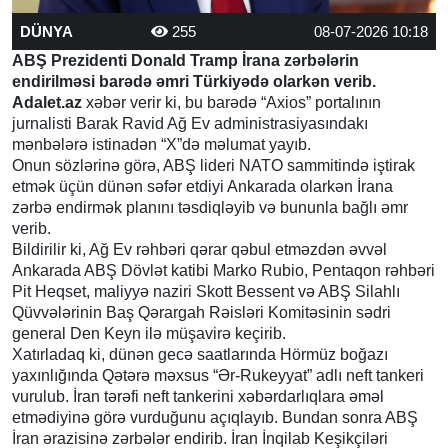
DÜNYA
255
08-07-2026 10:18
ABŞ Prezidenti Donald Tramp İrana zərbələrin
endirilməsi barədə əmri Türkiyədə olarkən verib.
Adalet.az
xəbər verir ki, bu barədə “Axios” portalının
jurnalisti Barak Ravid Ağ Ev administrasiyasındakı
mənbələrə istinadən “X”də məlumat yayıb.
Onun sözlərinə görə, ABŞ lideri NATO sammitində iştirak
etmək üçün dünən səfər etdiyi Ankarada olarkən İrana
zərbə endirmək planını təsdiqləyib və bununla bağlı əmr
verib.
Bildirilir ki, Ağ Ev rəhbəri qərar qəbul etməzdən əvvəl
Ankarada ABŞ Dövlət katibi Marko Rubio, Pentaqon rəhbəri
Pit Heqset, maliyyə naziri Skott Bessent və ABŞ Silahlı
Qüvvələrinin Baş Qərargah Rəisləri Komitəsinin sədri
general Den Keyn ilə müşavirə keçirib.
Xatırladaq ki, dünən gecə saatlarında Hörmüz boğazı
yaxınlığında Qətərə məxsus “Ər-Rukeyyat” adlı neft tankeri
vurulub. İran tərəfi neft tankerini xəbərdarlıqlara əməl
etmədiyinə görə vurduğunu açıqlayıb. Bundan sonra ABŞ
İran ərazisinə zərbələr endirib. İran İnqilab Keşikçiləri