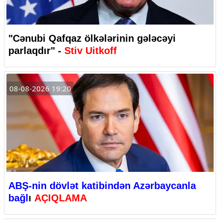
"Cənubi Qafqaz ölkələrinin gələcəyi
parlaqdır" -
Stiv Uitkoff
08-08-2026 19:20
ABŞ-nin dövlət katibindən Azərbaycanla
bağl
ı
AÇIQLAMA