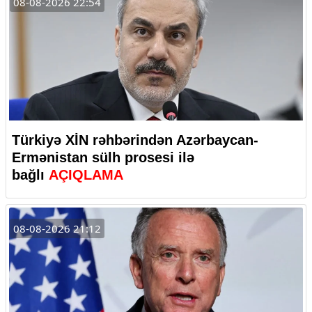
08-08-2026 22:54
Türkiyə XİN rəhbərindən Azərbaycan-
Ermənistan sülh prosesi ilə
bağlı
AÇIQLAMA
08-08-2026 21:12