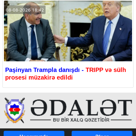
08-08-2026 18:42
Paşinyan Trampla danışdı -
TRIPP və sülh
prosesi müzakirə edildi