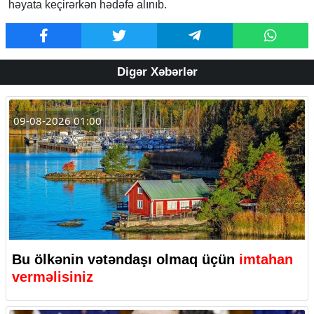
həyata keçirərkən hədəfə alınıb.
Digər Xəbərlər
09-08-2026 01:00
Bu ölkənin vətəndaşı olmaq üçün
imtahan
verməlisiniz