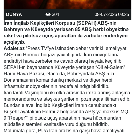
DÜNYA
304
08-07-2026 09:25
İran İnqilab Keşikçiləri Korpusu (SEPAH) ABŞ-nin
Bəhreyn və Küveytdə yerləşən 85 ABŞ hərbi obyektinə
raket və pilotsuz uçuş aparatları ilə zərbələr endirdiyini
açıqlayıb.
Adalet.az
“Press TV”yə istinadən xəbər verir ki, əməliyyat
ABŞ-nin Hörmüz boğazı yaxınlığında İran mövqelərinə
endirdiyi hava zərbələrinə cavab olaraq həyata keçirilib.
SEPAH-ın bəyanatında Küveytdə yerləşən “Əli əl-Salem”
Hərbi Hava Bazası, eləcə də, Bəhreyndəki ABŞ 5-ci
Donanmasının komandanlıq mərkəzi və digər hərbi
infrastruktur obyektlərinin hədəfə alındığı bildirilib.
İran tərəfi Vaşinqtonu iki ölkə arasında imzalanmış anlaşma
memorandumu və atəşkəs şərtlərini pozmaqda ittiham edib.
Bundan əlavə, İnqilab Keşikçiləri İranın cənubundakı
Buşehr əyalətinin Hörmüz bölgəsində ABŞ-yə məxsus MQ-
9 “Reaper"” pilotsuz uçuş aparatının hava hücumundan
müdafiə sistemləri vasitəsilə vurulduğunu bildirib.
Məlumata görə, PUA İran ərazisinə qarşı hava əməliyyatı