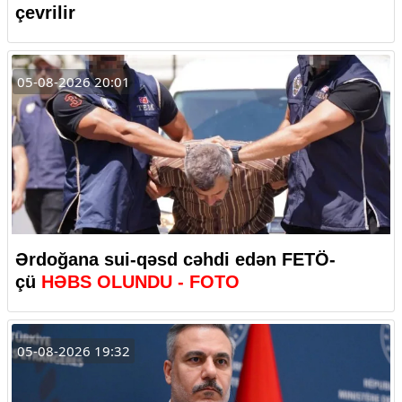
çevrilir
05-08-2026 20:01
Ərdoğana sui-qəsd cəhdi edən FETÖ-
çü
HƏBS OLUNDU - FOTO
05-08-2026 19:32