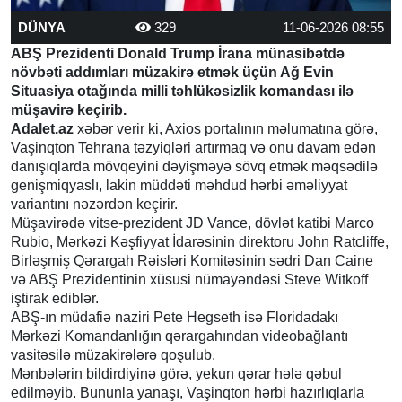
DÜNYA
329
11-06-2026 08:55
ABŞ Prezidenti Donald Trump İrana münasibətdə
növbəti addımları müzakirə etmək üçün Ağ Evin
Situasiya otağında milli təhlükəsizlik komandası ilə
müşavirə keçirib.
Adalet.az
xəbər verir ki, Axios portalının məlumatına görə,
Vaşinqton Tehrana təzyiqləri artırmaq və onu davam edən
danışıqlarda mövqeyini dəyişməyə sövq etmək məqsədilə
genişmiqyaslı, lakin müddəti məhdud hərbi əməliyyat
variantını nəzərdən keçirir.
Müşavirədə vitse-prezident JD Vance, dövlət katibi Marco
Rubio, Mərkəzi Kəşfiyyat İdarəsinin direktoru John Ratcliffe,
Birləşmiş Qərargah Rəisləri Komitəsinin sədri Dan Caine
və ABŞ Prezidentinin xüsusi nümayəndəsi Steve Witkoff
iştirak ediblər.
ABŞ-ın müdafiə naziri Pete Hegseth isə Floridadakı
Mərkəzi Komandanlığın qərargahından videobağlantı
vasitəsilə müzakirələrə qoşulub.
Mənbələrin bildirdiyinə görə, yekun qərar hələ qəbul
edilməyib. Bununla yanaşı, Vaşinqton hərbi hazırlıqlarla