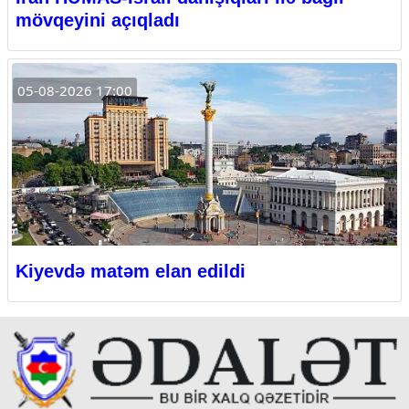
mövqeyini açıqladı
05-08-2026 17:00
Kiyevdə matəm elan edildi