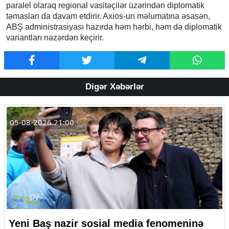
paralel olaraq regional vasitəçilər üzərindən diplomatik
təmasları da davam etdirir. Axios-un məlumatına əsasən,
ABŞ administrasiyası hazırda həm hərbi, həm də diplomatik
variantları nəzərdən keçirir.
Digər Xəbərlər
05-08-2026 21:00
Yeni Baş nazir sosial media fenomeninə