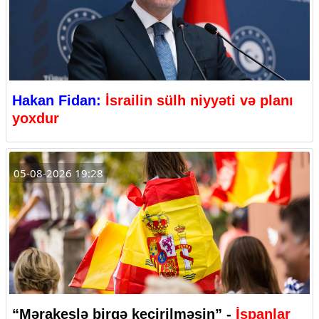
Hakan Fidan:
İsrailin sülh niyyəti və planı
yoxdur
05-08-2026 19:28
“Mərakeşlə birgə keçirilməsin” -
İspanlar