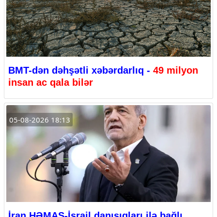
BMT-dən dəhşətli xəbərdarlıq -
49 milyon
insan ac qala bilər
05-08-2026 18:13
İran HƏMAS-İsrail danışıqları ilə bağlı