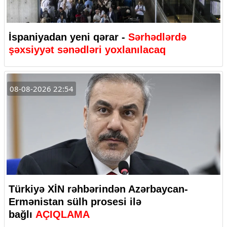
İspaniyadan yeni qərar -
Sərhədlərdə
şəxsiyyət sənədləri yoxlanılacaq
08-08-2026 22:54
Türkiyə XİN rəhbərindən Azərbaycan-
Ermənistan sülh prosesi ilə
bağlı
AÇIQLAMA