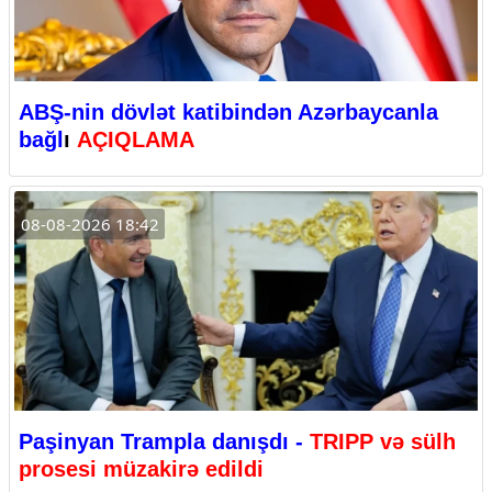
ABŞ-nin dövlət katibindən Azərbaycanla
bağl
ı
AÇIQLAMA
08-08-2026 18:42
Paşinyan Trampla danışdı -
TRIPP və sülh
prosesi müzakirə edildi