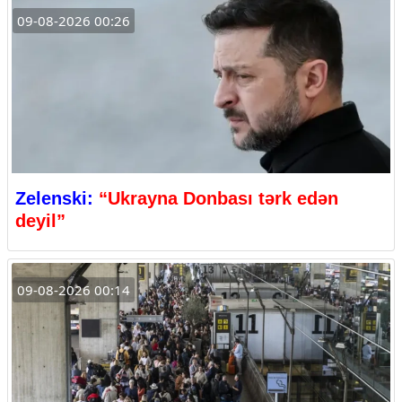
09-08-2026 00:26
Zelenski:
“Ukrayna Donbası tərk edən
deyil”
09-08-2026 00:14