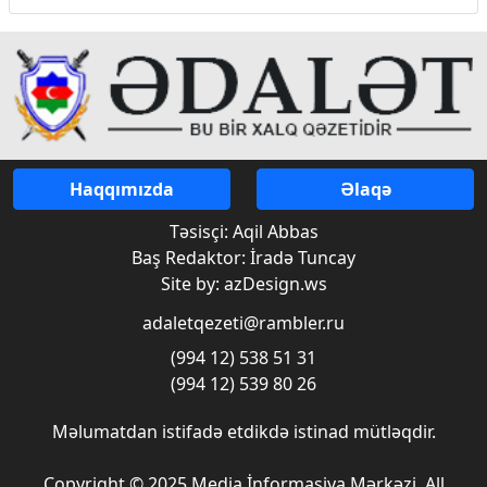
Haqqımızda
Əlaqə
Təsisçi: Aqil Abbas
Baş Redaktor: İradə Tuncay
Site by: azDesign.ws
adaletqezeti@rambler.ru
(994 12) 538 51 31
(994 12) 539 80 26
Məlumatdan istifadə etdikdə istinad mütləqdir.
Copyright © 2025 Media İnformasiya Mərkəzi. All