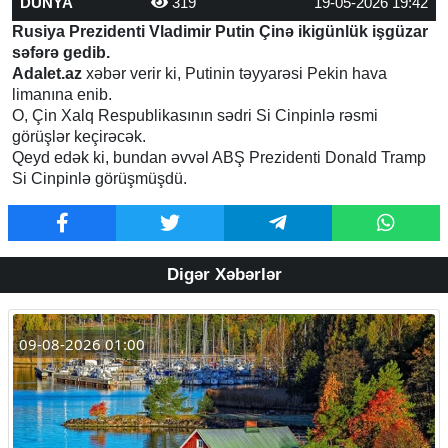
DÜNYA
319
19-05-2026 19:42
Rusiya Prezidenti Vladimir Putin Çinə ikigünlük işgüzar
səfərə gedib.
Adalet.az
xəbər verir ki, Putinin təyyarəsi Pekin hava
limanına enib.
O, Çin Xalq Respublikasının sədri Si Cinpinlə rəsmi
görüşlər keçirəcək.
Qeyd edək ki, bundan əvvəl ABŞ Prezidenti Donald Tramp
Si Cinpinlə görüşmüşdü.
Digər Xəbərlər
09-08-2026 01:00