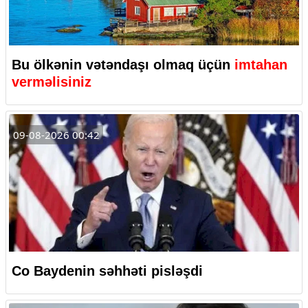
Bu ölkənin vətəndaşı olmaq üçün
imtahan
verməlisiniz
09-08-2026 00:42
Co Baydenin səhhəti pisləşdi