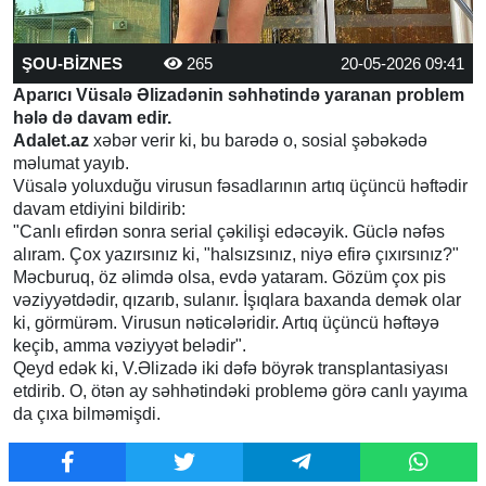
ŞOU-BİZNES
265
20-05-2026 09:41
Aparıcı Vüsalə Əlizadənin səhhətində yaranan problem
hələ də davam edir.
Adalet.az
xəbər verir ki, bu barədə o, sosial şəbəkədə
məlumat yayıb.
Vüsalə yoluxduğu virusun fəsadlarının artıq üçüncü həftədir
davam etdiyini bildirib:
"Canlı efirdən sonra serial çəkilişi edəcəyik. Güclə nəfəs
alıram. Çox yazırsınız ki, "halsızsınız, niyə efirə çıxırsınız?"
Məcburuq, öz əlimdə olsa, evdə yataram. Gözüm çox pis
vəziyyətdədir, qızarıb, sulanır. İşıqlara baxanda demək olar
ki, görmürəm. Virusun nəticələridir. Artıq üçüncü həftəyə
keçib, amma vəziyyət belədir".
Qeyd edək ki, V.Əlizadə iki dəfə böyrək transplantasiyası
etdirib. O, ötən ay səhhətindəki problemə görə canlı yayıma
da çıxa bilməmişdi.