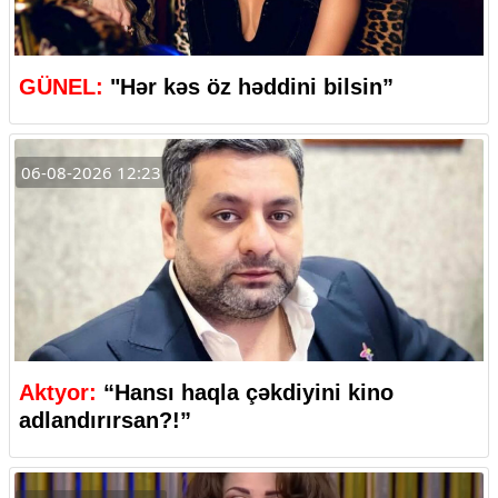
GÜNEL:
"Hər kəs öz həddini bilsin”
06-08-2026 12:23
Aktyor:
“Hansı haqla çəkdiyini kino
adlandırırsan?!”