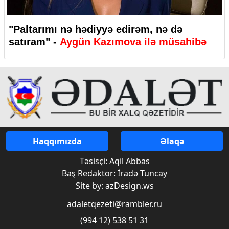
"Paltarımı nə hədiyyə edirəm, nə də
satıram" -
Aygün Kazımova ilə müsahibə
Haqqımızda
Əlaqə
Təsisçi: Aqil Abbas
Baş Redaktor: İradə Tuncay
Site by: azDesign.ws
adaletqezeti@rambler.ru
(994 12) 538 51 31