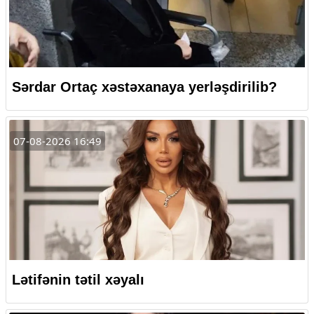
Sərdar Ortaç xəstəxanaya yerləşdirilib?
07-08-2026 16:49
Lətifənin tətil xəyalı