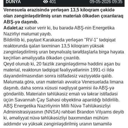
DÜNYA
401
09-05-2026 09:35
Venesuela ərazisində yerləşən 13,5 kiloqram çəkidə
olan zənginləşdirilmiş uran materialı ölkədən çıxarılaraq
ABŞ-yə daşınıb.
Adalet.az
xəbər verir ki, bu barədə ABŞ-nin Energetika
Nazirliyi məlumat yayıb.
Bildirilib ki, paytaxt Karakasda yerləşən "RV-1" tədqiqat
reaktorunda qalan təxminən 13,5 kiloqram yüksək
zənginləşdirilmiş uran beynəlxalq tərəfdaşlarla birgə həyata
keçirilən əməliyyatla ölkədən çıxarılıb.
Qeyd olunub ki, 20 faizlik zənginləşdirmə həddini aşan bu
material, reaktorun tədqiqat fəaliyyətlərinin 1991-ci ildə
dayandırılmasından sonra istifadəsiz vəziyyətdə qalıb.
Məlumata görə, uran materialı əvvəlcə Venesuelada limana
daşınıb, daha sonra xüsusi nəqliyyat gəmisi ilə ABŞ-yə
göndərilib. Materialın təhlükəsiz emalı və təkrar istifadəsi
üçün Savannah Çay Sahəsi obyektinə aparıldığı bildirilib.
ABŞ Energetika Nazirliyinin Milli Nüvə Təhlükəsizliyi
Administrasiyasının (NNSA) rəhbəri Brandon Vilyams deyib
ki, əməliyyat nüvə təhlükəsizliyi baxımından mühüm
addımdır və yüksək zənginləşdirilmiş uranın tamamilə