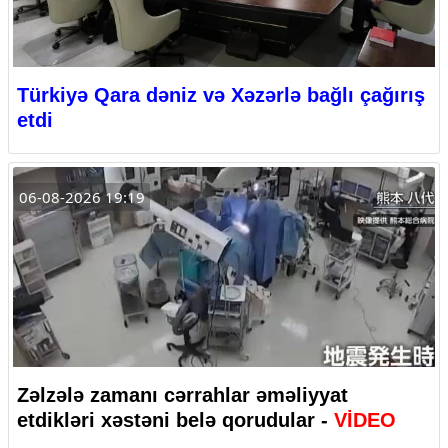
Türkiyə Qara dəniz və Xəzərlə bağlı çağırış
etdi
06-08-2026 19:19
Zəlzələ zamanı cərrahlar əməliyyat
etdikləri xəstəni belə qorudular -
VİDEO