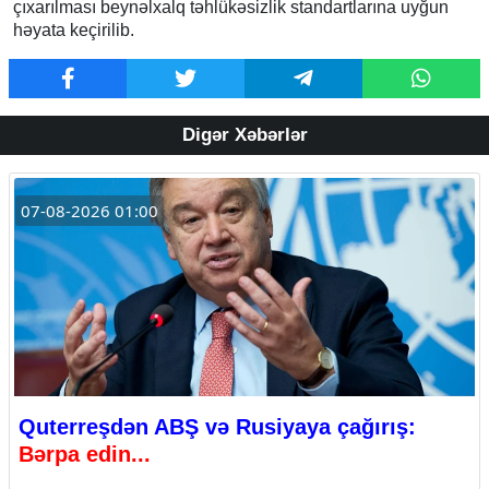
çıxarılması beynəlxalq təhlükəsizlik standartlarına uyğun
həyata keçirilib.
Digər Xəbərlər
07-08-2026 01:00
Quterreşdən ABŞ və Rusiyaya çağırış:
Bərpa edin...