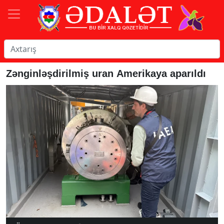
Zənginləşdirilmiş uran Amerikaya aparıldı