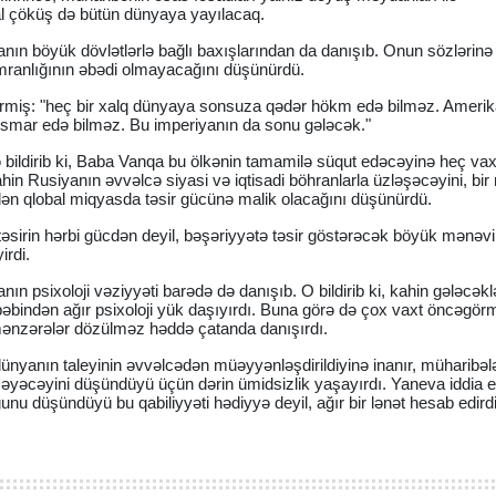
l çöküş də bütün dünyaya yayılacaq.
n böyük dövlətlərlə bağlı baxışlarından da danışıb. Onun sözlərinə
ranlığının əbədi olmayacağını düşünürdü.
irmiş: "heç bir xalq dünyaya sonsuza qədər hökm edə bilməz. Ameri
istismar edə bilməz. Bu imperiyanın da sonu gələcək."
ə bildirib ki, Baba Vanqa bu ölkənin tamamilə süqut edəcəyinə heç vax
in Rusiyanın əvvəlcə siyasi və iqtisadi böhranlarla üzləşəcəyini, bi
idən qlobal miqyasda təsir gücünə malik olacağını düşünürdü.
təsirin hərbi gücdən deyil, bəşəriyyətə təsir göstərəcək böyük mənəvi
irdi.
psixoloji vəziyyəti barədə də danışıb. O bildirib ki, kahin gələcəkl
bəbindən ağır psixoloji yük daşıyırdı. Buna görə də çox vaxt öncəgörm
mənzərələr dözülməz həddə çatanda danışırdı.
nyanın taleyinin əvvəlcədən müəyyənləşdirildiyinə inanır, müharibələ
ilməyəcəyini düşündüyü üçün dərin ümidsizlik yaşayırdı. Yaneva iddia ed
u düşündüyü bu qabiliyyəti hədiyyə deyil, ağır bir lənət hesab edirdi