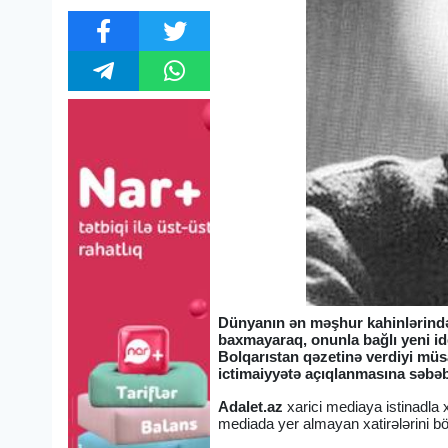
Dünyanın ən məşhur kahinlərində
baxmayaraq, onunla bağlı yeni i
Bolqarıstan qəzetinə verdiyi müsah
ictimaiyyətə açıqlanmasına səbəb
Adalet.az
xarici mediaya istinadla 
mediada yer almayan xatirələrini b