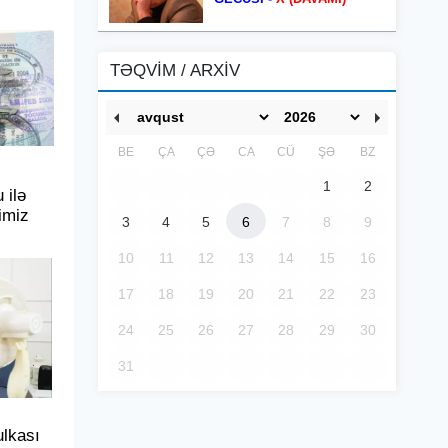
TƏQVİM / ARXİV
BE
ÇA
ÇƏ
CA
CÜ
ŞƏ
BZ
1
2
 ilə
imiz
3
4
5
6
7
8
9
10
11
12
13
14
15
16
17
18
19
20
21
22
23
24
25
26
27
28
29
30
31
lkası