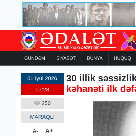
GÜNDƏM
SİYASƏT
DÜNYA
HÜQUQ
30 illik səssizl
01 Iyul 2026
kəhanəti ilk dəf
07:28
250
MARAQLI
A+
A-