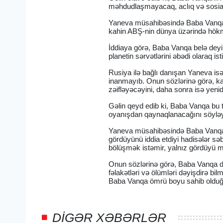
məhdudlaşmayacaq, aclıq və sosia
Yaneva müsahibəsində Baba Vanqanı
kahin ABŞ-nin dünya üzərində hökm
İddiaya görə, Baba Vanqa belə dey
planetin sərvətlərini əbədi olaraq 
Rusiya ilə bağlı danışan Yaneva is
inanmayıb. Onun sözlərinə görə, kah
zəifləyəcəyini, daha sonra isə yen
Gəlin qeyd edib ki, Baba Vanqa bu 
oyanışdan qaynaqlanacağını söyləy
Yaneva müsahibəsində Baba Vanqanın 
gördüyünü iddia etdiyi hadisələr sə
bölüşmək istəmir, yalnız gördüyü 
Onun sözlərinə görə, Baba Vanqa dü
fəlakətləri və ölümləri dəyişdirə b
Baba Vanqa ömrü boyu sahib olduğun
DIGƏR XƏBƏRLƏR