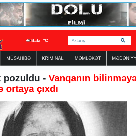
Bakı -°C
MÜSAHİBƏ
KRİMİNAL
MƏMLƏKƏT
MƏDƏNİY
ik pozuldu -
Vanqanın bilinməy
ə ortaya çıxdı