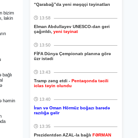
“Qarabağ”da yeni məşqçi təyinatları
ən bizim
, lakin
13:58
Elman Abdullayev UNESCO-dan geri
çağırıldı,
yeni təyinat
rın
13:50
FİFA Dünya Çempionatı planına görə
üzr istədi
u
13:43
 bağlı
al
Tramp zəng etdi -
Pentaqonda təcili
də
iclas təyin olundu
13:40
və həmin
İran və Oman Hörmüz boğazı barədə
razılığa gəlir
n
nda
13:35
Prezidentdən AZAL-la bağlı
FƏRMAN