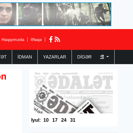
Haqqımızda
Əlaqə
YƏT
İDMAN
YAZARLAR
DIGƏR
ən
Iyul:
10
17
24
31