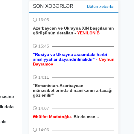
SON XƏBƏRLƏR
Bütün xəbərlər
16:05
Azərbaycan və Ukrayna XİN başçılarının
görüşünün detalları -
YENİLƏNİB
15:45
"Rusiya və Ukrayna arasındakı hərbi
əməliyyatlar dayandırılmalıdır" -
Ceyhun
Bayramov
14:11
“Ermənistan-Azərbaycan
münasibətlərində dinamikanın artacağı
gözlənilir”
çməsinə
lk dəfə
14:07
Əbülfət Mədətoğlu:
Bir də mən...
xalq
14:06