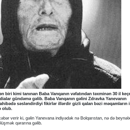
n biri kimi tanınan Baba Vanqanın vəfatından təxminən 30 il ke
ddialar gündəmə gəlib. Baba Vanqanın gəlini Zdravka Yanevanın
ibədə səsləndirdiyi fikirlər illərdir gizli qalan bəzi məqamların i
 olub.
xəbər verir ki, gəlin Yanevana indiyədək nə Bolqarıstan, nə də beynəl
ölüşmək qərarına gəlib.