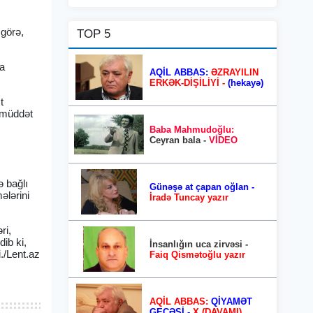
 görə,
TOP 5
ka
AQİL ABBAS:
ƏZRAYILIN
ERKƏK-DİŞİLİYİ -
(hekayə)
t
r müddət
Baba Mahmudoğlu:
Ceyran bala -
VİDEO
ə bağlı
Günəşə at çapan oğlan -
ələrini
İradə Tuncay yazır
ri,
ib ki,
İnsanlığın uca zirvəsi -
./Lent.az
Faiq Qismətoğlu yazır
AQİL ABBAS:
QİYAMƏT
GECƏSİ -
X (DAVAMI)