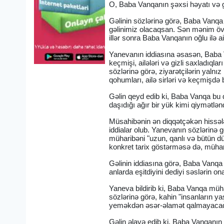
O, Baba Vanqanın şəxsi həyatı və gə
Gəlinin sözlərinə görə, Baba Vanqa 
gəlinimiz olacaqsan. Sən mənim övl
illər sonra Baba Vanqanın oğlu ilə a
Yanevanın iddiasına əsasən, Baba V
keçmişi, ailələri və gizli saxladıql
sözlərinə görə, ziyarətçilərin yaln
qohumları, ailə sirləri və keçmişdə
Gəlin qeyd edib ki, Baba Vanqa bu 
daşıdığı ağır bir yük kimi qiymətlənd
Müsahibənin ən diqqətçəkən hissələ
iddialar olub. Yanevanın sözlərin
müharibəni "uzun, qanlı və bütün dü
konkret tarix göstərməsə də, mühari
Gəlinin iddiasına görə, Baba Vanqa 
anlarda eşitdiyini dediyi səslərin o
Yaneva bildirib ki, Baba Vanqa müh
sözlərinə görə, kahin "insanların ya
yeməkdən əsər-əlamət qalmayacaq, ü
Gəlin əlavə edib ki, Baba Vanqanın 