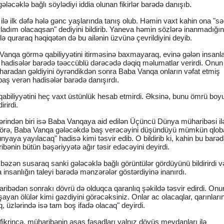
ləcəklə bağlı söylədiyi iddia olunan fikirlər barədə danışıb.
ilə ilk dəfə hələ gənc yaşlarında tanış olub. Həmin vaxt kahin ona "s
adım olacaqsan" dediyini bildirib. Yaneva həmin sözlərə inanmadığını
ilə quraraq həqiqətən də bu ailənin üzvünə çevrildiyini deyib.
anqa görmə qabiliyyətini itirməsinə baxmayaraq, evinə gələn insanla
arı hadisələr barədə təəccüblü dərəcədə dəqiq məlumatlar verirdi. Onun
ız haradan gəldiyini öyrəndikdən sonra Baba Vanqa onların vəfat etmiş
 baş verən hadisələr barədə danışırdı.
qabiliyyətini heç vaxt üstünlük hesab etmirdi. Əksinə, bunu ömrü boy
irirdi.
rindən biri isə Baba Vanqaya aid edilən Üçüncü Dünya müharibəsi ilə
ə görə, Baba Vanqa gələcəkdə baş verəcəyini düşündüyü mümkün qlob
nyaya yayılacaq" hadisə kimi təsvir edib. O bildirib ki, kahin bu barə
bənin bütün bəşəriyyətə ağır təsir edəcəyini deyirdi.
bəzən susaraq sanki gələcəklə bağlı görüntülər gördüyünü bildirirdi 
na insanlığın taleyi barədə mənzərələr göstərdiyinə inanırdı.
aribədən sonrakı dövrü də olduqca qaranlıq şəkildə təsvir edirdi. Onu
şayan ölülər kimi gəzdiyini görəcəksiniz. Onlar ac olacaqlar, qarınları
zlərində isə tam boş ifadə olacaq" deyirdi.
fikrincə, müharibənin əsas fəsadları yalnız döyüş meydanları ilə