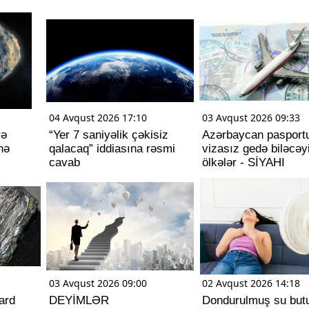
04 Avqust 2026 17:10
03 Avqust 2026 09:33
rə
“Yer 7 saniyəlik çəkisiz
Azərbaycan pasportu
nə
qalacaq” iddiasına rəsmi
vizasız gedə biləcəy
cavab
ölkələr - SİYAHI
03 Avqust 2026 09:00
02 Avqust 2026 14:18
ard
DEYİMLƏR
Dondurulmuş su butu