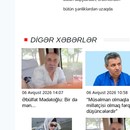
bütün şənliklərdən uzaqda
DIGƏR XƏBƏRLƏR
06 Avqust 2026 14:07
06 Avqust 2026 10:58
Əbülfət Mədətoğlu: Bir də
“Müsəlman olmaqla
mən...
millətçisi olmaq fərq
düşüncələrdir”