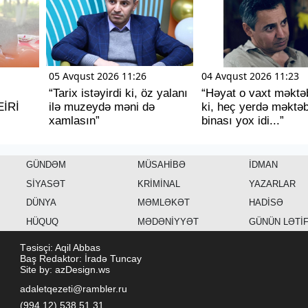
05 Avqust 2026 11:26
04 Avqust 2026 11:23
“Tarix istəyirdi ki, öz yalanı
“Həyat o vaxt məktəb
EİRİ
ilə muzeydə məni də
ki, heç yerdə məktə
xamlasın”
binası yox idi...”
GÜNDƏM
MÜSAHİBƏ
İDMAN
SİYASƏT
KRİMİNAL
YAZARLAR
DÜNYA
MƏMLƏKƏT
HADİSƏ
HÜQUQ
MƏDƏNİYYƏT
GÜNÜN LƏTİ
Təsisçi: Aqil Abbas
Baş Redaktor: İradə Tuncay
Site by: azDesign.ws
adaletqezeti@rambler.ru
(994 12) 538 51 31