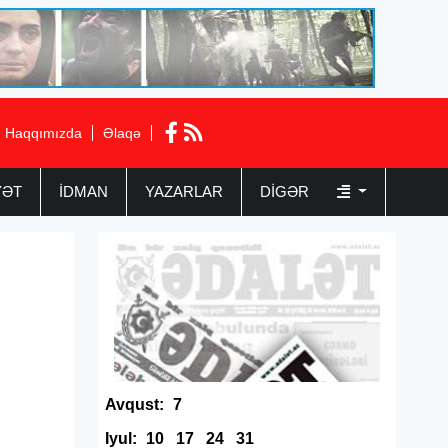
Haqqımızda
Əlaqə
YƏT
İDMAN
YAZARLAR
DIGƏR
Avqust:
7
Iyul:
10
17
24
31