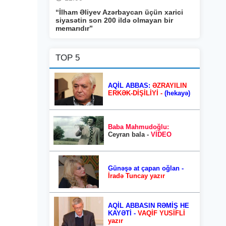
“İlham Əliyev Azərbaycan üçün xarici
siyasətin son 200 ildə olmayan bir
memarıdır”
TOP 5
AQİL ABBAS:
ƏZRAYILIN
ERKƏK-DİŞİLİYİ -
(hekayə)
Baba Mahmudoğlu:
Ceyran bala -
VİDEO
Günəşə at çapan oğlan -
İradə Tuncay yazır
AQİL ABBASIN RƏMİŞ HE
KAYƏTİ -
VAQİF YUSİFLİ
yazır