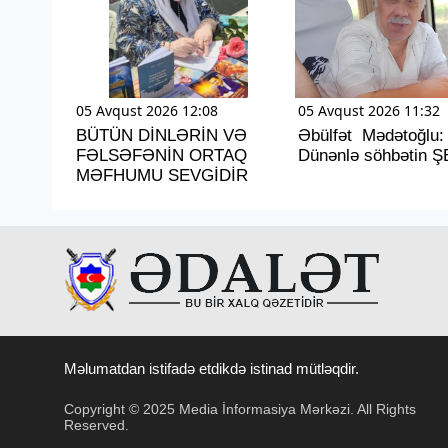
05 Avqust 2026 12:08
05 Avqust 2026 11:32
BÜTÜN DİNLƏRİN VƏ
Əbülfət Mədətoğlu:
FƏLSƏFƏNİN ORTAQ
Dünənlə söhbətin Ş
MƏFHUMU SEVGİDİR
Məlumatdan istifadə etdikdə istinad mütləqdir.
Copyright © 2025 Media İnformasiya Mərkəzi. All Rights
Reserved.