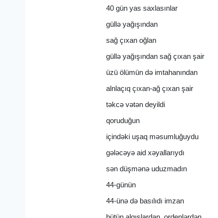
40 gün yas saxlasınlar
güllə yağışından
sağ çıxan oğlan
güllə yağışından sağ çıxan şair
üzü ölümün də imtahanından
alnlaçıq çıxan-ağ çıxan şair
təkcə vətən deyildi
qoruduğun
içindəki uşaq məsumluğuydu
gələcəyə aid xəyallarıydı
sən düşmənə uduzmadın
44-günün
44-ünə də basılıdı imzan
bütün alqışlardan, ordenlərdən