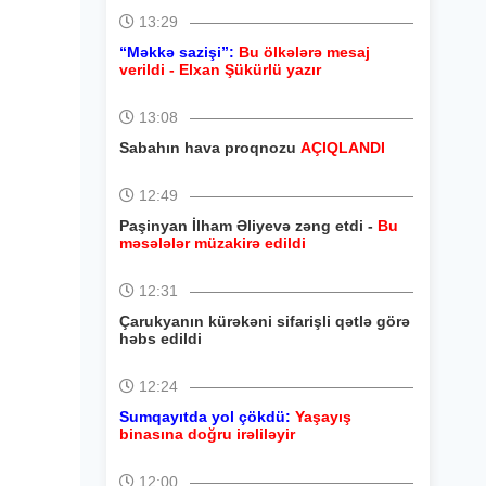
13:29
“Məkkə sazişi”:
Bu ölkələrə mesaj
verildi - Elxan Şükürlü yazır
13:08
Sabahın hava proqnozu
AÇIQLANDI
12:49
Paşinyan İlham Əliyevə zəng etdi -
Bu
məsələlər müzakirə edildi
12:31
Çarukyanın kürəkəni sifarişli qətlə görə
həbs edildi
12:24
Sumqayıtda yol çökdü:
Yaşayış
binasına doğru irəliləyir
12:00