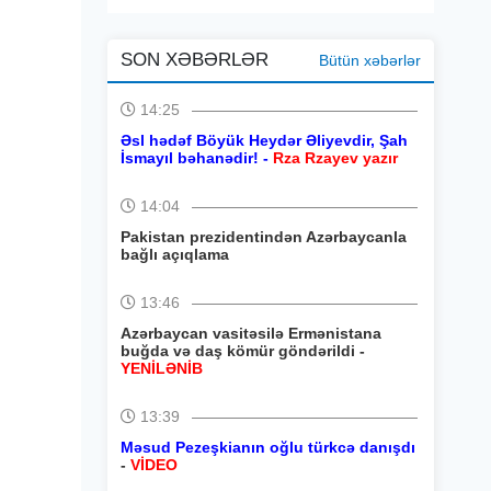
SON XƏBƏRLƏR
Bütün xəbərlər
14:25
Əsl hədəf Böyük Heydər Əliyevdir, Şah
İsmayıl bəhanədir! -
Rza Rzayev yazır
14:04
Pakistan prezidentindən Azərbaycanla
bağlı açıqlama
13:46
Azərbaycan vasitəsilə Ermənistana
buğda və daş kömür göndərildi -
YENİLƏNİB
13:39
Məsud Pezeşkianın oğlu türkcə danışdı
-
VİDEO