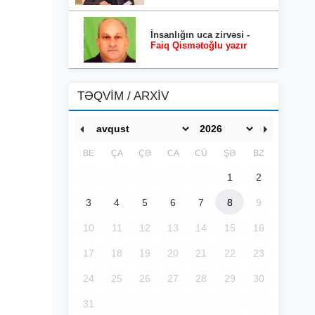
İnsanlığın uca zirvəsi -
Faiq Qismətoğlu yazır
TƏQVİM / ARXİV
BE
ÇA
ÇƏ
CA
CÜ
ŞƏ
BZ
1
2
3
4
5
6
7
8
9
10
11
12
13
14
15
16
17
18
19
20
21
22
23
24
25
26
27
28
29
30
31