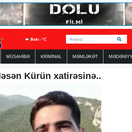
Bakı -°C
MÜSAHİBƏ
KRİMİNAL
MƏMLƏKƏT
MƏDƏNİY
əsən Kürün xatirəsinə..