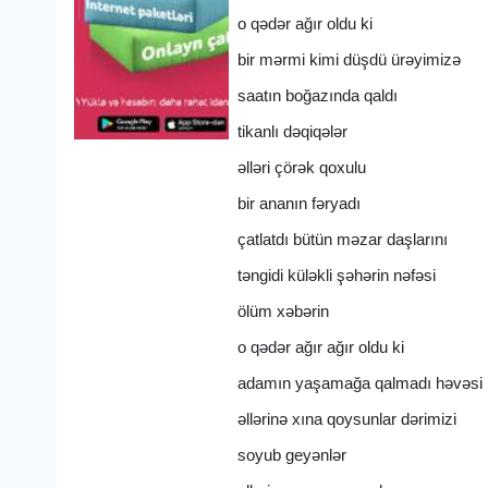
o qədər ağır oldu ki
bir mərmi kimi düşdü ürəyimizə
saatın boğazında qaldı
tikanlı dəqiqələr
əlləri çörək qoxulu
bir ananın fəryadı
çatlatdı bütün məzar daşlarını
təngidi küləkli şəhərin nəfəsi
ölüm xəbərin
o qədər ağır ağır oldu ki
adamın yaşamağa qalmadı həvəsi
əllərinə xına qoysunlar dərimizi
soyub geyənlər