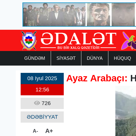
GÜNDƏM
SİYASƏT
DÜNYA
HÜQUQ
Ayaz Arabaçı:
H
08 Iyul 2025
12:56
726
ƏDƏBİYYAT
A+
A-