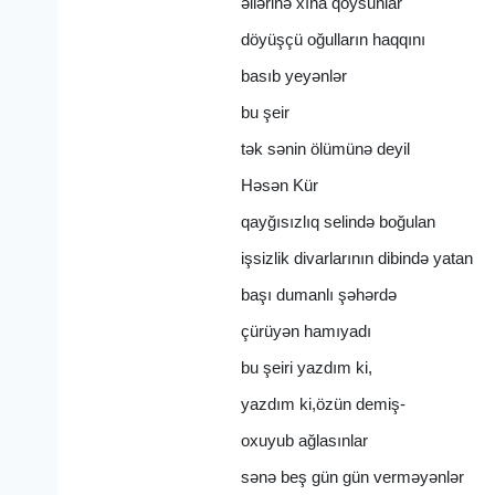
əllərinə xına qoysunlar
döyüşçü oğulların haqqını
basıb yeyənlər
bu şeir
tək sənin ölümünə deyil
Həsən Kür
qayğısızlıq selində boğulan
işsizlik divarlarının dibində yatan
başı dumanlı şəhərdə
çürüyən hamıyadı
bu şeiri yazdım ki,
yazdım ki,özün demiş-
oxuyub ağlasınlar
sənə beş gün gün verməyənlər