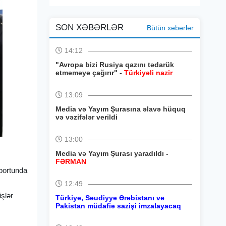
SON XƏBƏRLƏR
Bütün xəbərlər
14:12
"Avropa bizi Rusiya qazını tədarük
etməməyə çağırır" -
Türkiyəli nazir
13:09
Media və Yayım Şurasına əlavə hüquq
və vəzifələr verildi
13:00
Media və Yayım Şurası yaradıldı -
FƏRMAN
oportunda
12:49
işlər
Türkiyə, Səudiyyə Ərəbistanı və
Pakistan müdafiə sazişi imzalayacaq