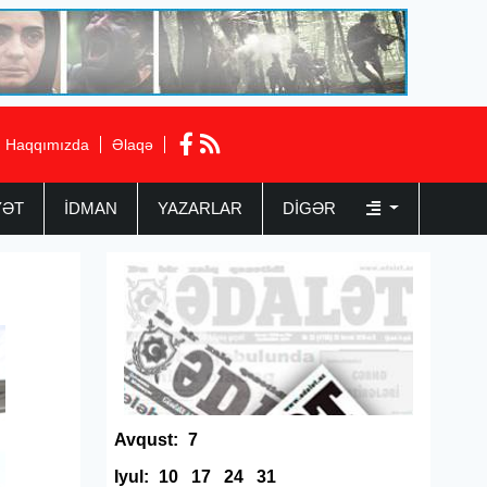
Haqqımızda
Əlaqə
YƏT
İDMAN
YAZARLAR
DIGƏR
Avqust:
7
Iyul:
10
17
24
31