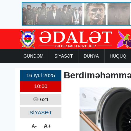
GÜNDƏM
SİYASƏT
DÜNYA
HÜQUQ
Berdiməhəmməd
16 Iyul 2025
10:00
621
SİYASƏT
A+
A-