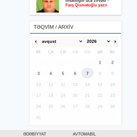
İnsanlığın uca zirvəsi -
Faiq Qismətoğlu yazır
TƏQVİM / ARXİV
BE
ÇA
ÇƏ
CA
CÜ
ŞƏ
BZ
1
2
3
4
5
6
7
8
9
10
11
12
13
14
15
16
17
18
19
20
21
22
23
24
25
26
27
28
29
30
31
ƏDƏBİYYAT
AVTOMABİL