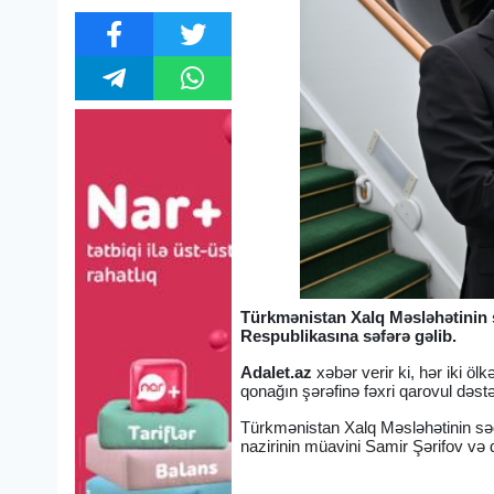
Türkmənistan Xalq Məsləhətinin
Respublikasına səfərə gəlib.
Adalet.az
xəbər verir ki, hər iki 
qonağın şərəfinə fəxri qarovul dəs
Türkmənistan Xalq Məsləhətinin səd
nazirinin müavini Samir Şərifov və d