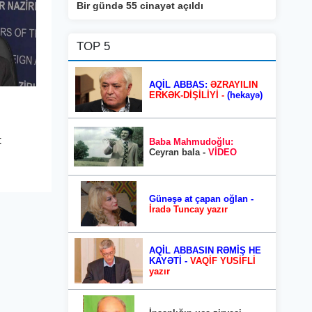
Bir gündə 55 cinayət açıldı
TOP 5
AQİL ABBAS:
ƏZRAYILIN
ERKƏK-DİŞİLİYİ -
(hekayə)
t
Baba Mahmudoğlu:
Ceyran bala -
VİDEO
Günəşə at çapan oğlan -
İradə Tuncay yazır
AQİL ABBASIN RƏMİŞ HE
KAYƏTİ -
VAQİF YUSİFLİ
yazır