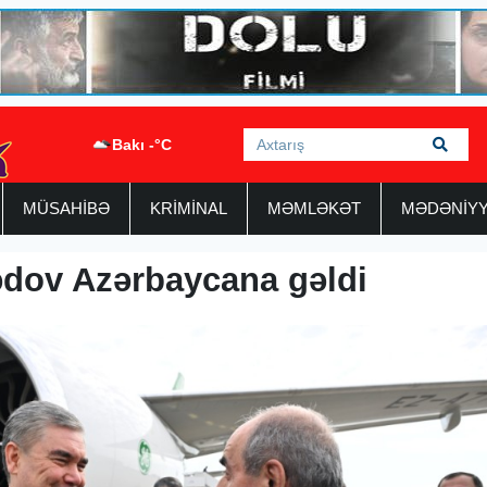
Bakı -°C
MÜSAHİBƏ
KRİMİNAL
MƏMLƏKƏT
MƏDƏNİY
ov Azərbaycana gəldi