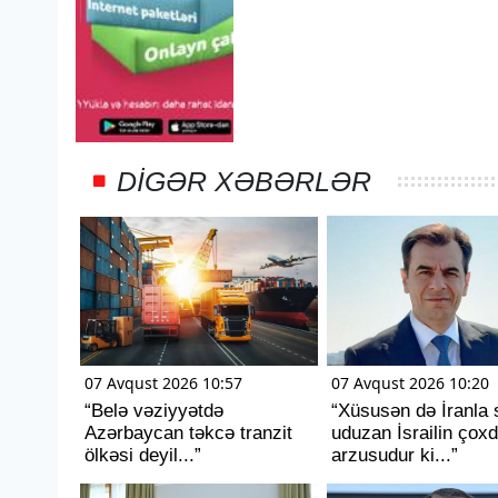
DIGƏR XƏBƏRLƏR
07 Avqust 2026 10:57
07 Avqust 2026 10:20
“Belə vəziyyətdə
“Xüsusən də İranla 
Azərbaycan təkcə tranzit
uduzan İsrailin çox
ölkəsi deyil...”
arzusudur ki...”