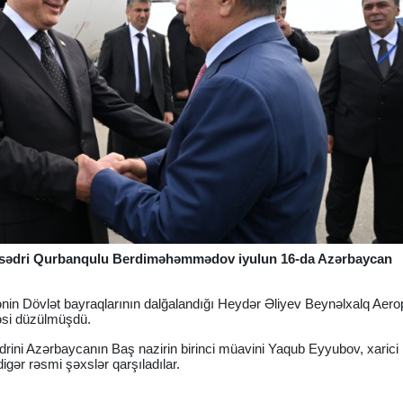
 sədri Qurbanqulu Berdiməhəmmədov iyulun 16-da Azərbaycan
ölkənin Dövlət bayraqlarının dalğalandığı Heydər Əliyev Beynəlxalq Aer
təsi düzülmüşdü.
rini Azərbaycanın Baş nazirin birinci müavini Yaqub Eyyubov, xarici 
igər rəsmi şəxslər qarşıladılar.