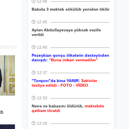
12:48
Bakıda 3 məktəb sökülüb yenidən tikilir
12:45
Aytən Abdullayevaya yüksək vəzifə
verildi
12:40
Pezeşkian qonşu ölkələrin dəstəyindən
danışdı:
“Buna imkan vermədilər”
12:37
"Torqovı"da bina YANIR:
Sakinlər
təxliyə edildi - FOTO - VİDEO
12:33
Nənə və babasını öldürüb,
məktəbdə
qətliam törətdi
ib
12:18