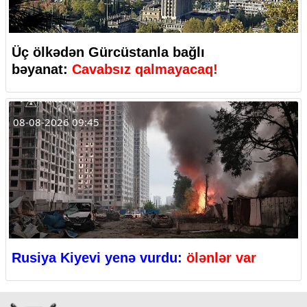
Üç ölkədən Gürcüstanla bağlı
bəyanat:
Cavabsız qalmayacaq!
08-08-2026 09:45
Rusiya Kiyevi yenə vurdu:
ölənlər var