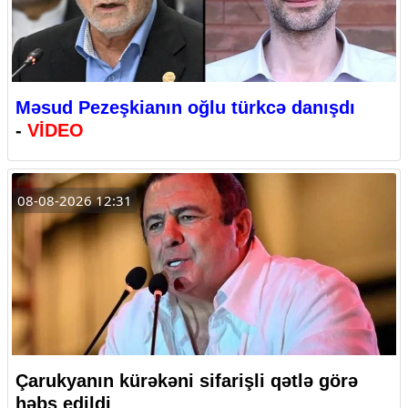
Məsud Pezeşkianın oğlu türkcə danışdı
-
VİDEO
08-08-2026 12:31
Çarukyanın kürəkəni sifarişli qətlə görə
həbs edildi