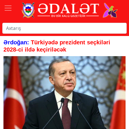
Ərdoğan:
Türkiyədə prezident seçkiləri
2028-ci ildə keçiriləcək