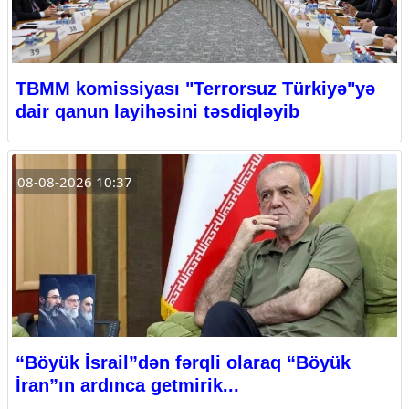
TBMM komissiyası "Terrorsuz Türkiyə"yə
dair qanun layihəsini təsdiqləyib
08-08-2026 10:37
“Böyük İsrail”dən fərqli olaraq “Böyük
İran”ın ardınca getmirik...