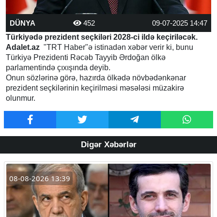
DÜNYA
452
09-07-2025 14:47
Türkiyədə prezident seçkiləri 2028-ci ildə keçiriləcək.
Adalet.az
"TRT Haber"ə istinadən xəbər verir ki, bunu
Türkiyə Prezidenti Rəcəb Tayyib Ərdoğan ölkə
parlamentində çıxışında deyib.
Onun sözlərinə görə, hazırda ölkədə növbədənkənar
prezident seçkilərinin keçirilməsi məsələsi müzakirə
olunmur.
Digər Xəbərlər
08-08-2026 13:39