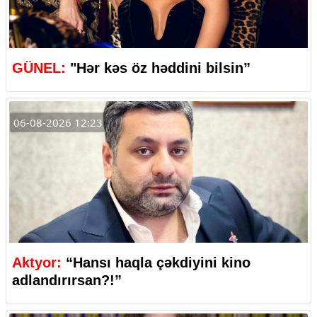
GÜNEL:
"Hər kəs öz həddini bilsin”
06-08-2026 12:23
Aktyor:
“Hansı haqla çəkdiyini kino
adlandırırsan?!”