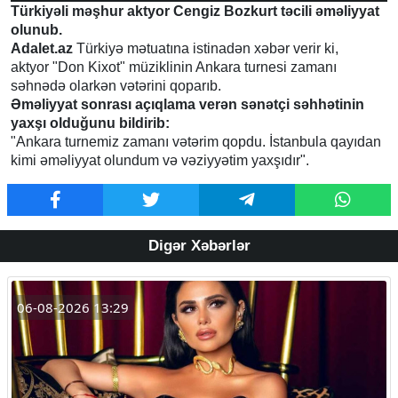
Türkiyəli məşhur aktyor Cengiz Bozkurt təcili əməliyyat
olunub.
Adalet.az
Türkiyə mətuatına istinadən xəbər verir ki,
aktyor "Don Kixot" müziklinin Ankara turnesi zamanı
səhnədə olarkən vətərini qoparıb.
Əməliyyat sonrası açıqlama verən sənətçi səhhətinin
yaxşı olduğunu bildirib:
"Ankara turnemiz zamanı vətərim qopdu. İstanbula qayıdan
kimi əməliyyat olundum və vəziyyətim yaxşıdır".
Digər Xəbərlər
06-08-2026 13:29