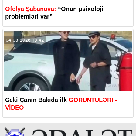
Ofelya Şabanova:
“Onun psixoloji
problemləri var”
04-08-2026 19:42
Ceki Çanın Bakıda ilk
GÖRÜNTÜLƏRİ -
VİDEO