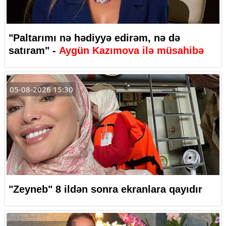
"Paltarımı nə hədiyyə edirəm, nə də
satıram" -
Aygün Kazımova ilə müsahibə
05-08-2026 15:30
"Zeyneb" 8 ildən sonra ekranlara qayıdır