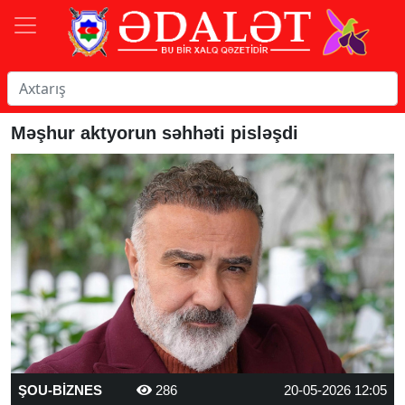
Məşhur aktyorun səhhəti pisləşdi
ŞOU-BİZNES
286
20-05-2026 12:05