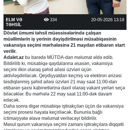
ELM VƏ
334
20-05-2026 13:18
TƏHSİL
Dövlət ümumi təhsil müəssisələrində çalışan
müəllimlərin iş yerinin dəyişdirilməsi müsabiqəsinin
vakansiya seçimi mərhələsinə 21 maydan etibarən start
verilir.
Adalet.az
bu barədə MÜTDA-dan məlumat əldə edib.
Bildirilib ki, müsabiqə qaydalarına əsasən, vakansiya
seçimi ilkin olaraq şəhid ailəsi üzvləri üçün
aktivləşdiriləcək. Qeydiyyatdan keçmiş və elektron ərizəsi
təsdiqlənmiş şəhid ailəsi üzvləri 21 may saat 11:00-dan
etibarən şəxsi kabinetlərinə daxil olaraq vakant yerləri seçə
biləcəklər. Bu mərhələ 22 may saat 11:00-dək davam
edəcək.
Daha sonra digər müsabiqə iştirakçıları üçün də vakansiya
seçimi prosesi həyata keçiriləcək. Bununla bağlı
ictimaiyyətə əlavə məlumat veriləcəyi bildirilir.
Məsul qurum vakansiya seçimi zamanı iştirakçılara diqqətli