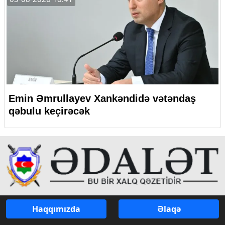
Emin Əmrullayev Xankəndidə vətəndaş
qəbulu keçirəcək
Haqqımızda
Əlaqə