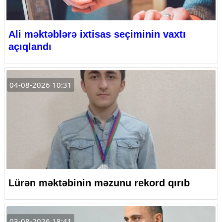
Ali məktəblərə ixtisas seçiminin vaxtı
açıqlandı
04-08-2026 10:31
Lürən məktəbinin məzunu rekord qırıb
03-08-2026 18:41