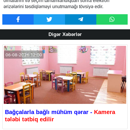
olmalarını və seçim tamamlandıqdan sonra elektron
ərizələrini təsdiqləməyi unutmamağı tövsiyə edir.
Digər Xəbərlər
06-08-2026 12:00
Bağçalarla bağlı mühüm qərar -
Kamera
tələbi tətbiq edilir