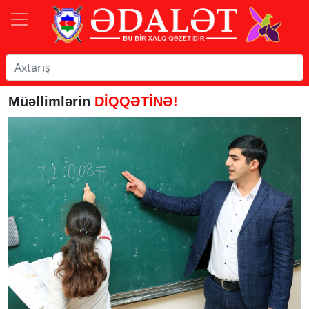
Müəllimlərin
DİQQƏTİNƏ!