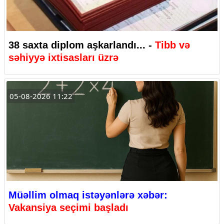
38 saxta diplom aşkarlandı... -
Tibb və
səhiyyə ixtisasları üzrə
05-08-2026 11:22
Müəllim olmaq istəyənlərə xəbər:
Vakansiya seçimi başladı