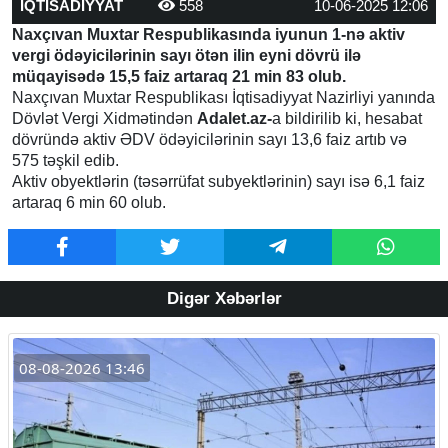
İQTİSADİYYAT
558
10-06-2025 12:06
Naxçıvan Muxtar Respublikasında iyunun 1-nə aktiv
vergi ödəyicilərinin sayı ötən ilin eyni dövrü ilə
müqayisədə 15,5 faiz artaraq 21 min 83 olub.
Naxçıvan Muxtar Respublikası İqtisadiyyat Nazirliyi yanında
Dövlət Vergi Xidmətindən
Adalet.az-
a bildirilib ki, hesabat
dövründə aktiv ƏDV ödəyicilərinin sayı 13,6 faiz artıb və
575 təşkil edib.
Aktiv obyektlərin (təsərrüfat subyektlərinin) sayı isə 6,1 faiz
artaraq 6 min 60 olub.
Digər Xəbərlər
08-08-2026 13:46