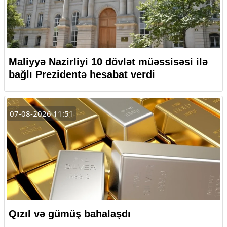
Maliyyə Nazirliyi 10 dövlət müəssisəsi ilə
bağlı Prezidentə hesabat verdi
07-08-2026 11:51
Qızıl və gümüş bahalaşdı