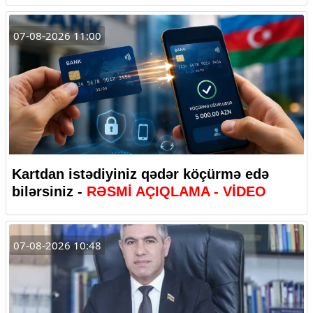
07-08-2026 11:00
Kartdan istədiyiniz qədər köçürmə edə
bilərsiniz -
RƏSMİ AÇIQLAMA - VİDEO
07-08-2026 10:48