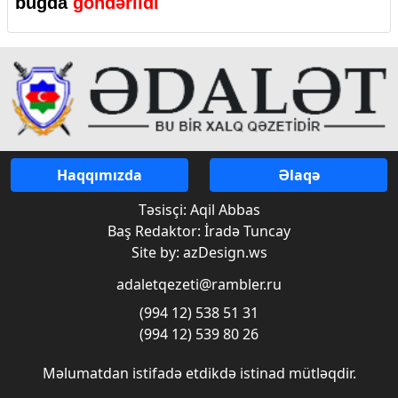
buğda
göndərildi
Haqqımızda
Əlaqə
Təsisçi: Aqil Abbas
Baş Redaktor: İradə Tuncay
Site by: azDesign.ws
adaletqezeti@rambler.ru
(994 12) 538 51 31
(994 12) 539 80 26
Məlumatdan istifadə etdikdə istinad mütləqdir.