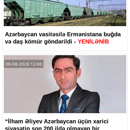
Azərbaycan vasitəsilə Ermənistana buğda
və daş kömür göndərildi -
YENİLƏNİB
08-08-2026 12:00
“İlham Əliyev Azərbaycan üçün xarici
siyasətin son 200 ildə olmayan bir