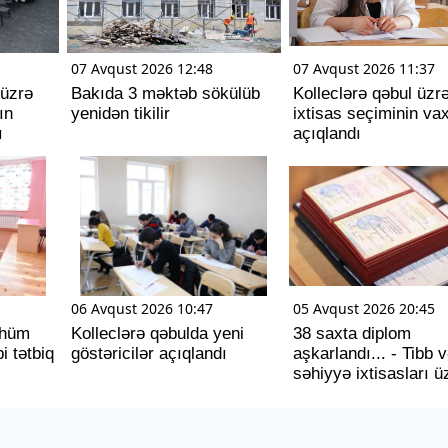
07 Avqust 2026 12:48
07 Avqust 2026 11:37
 üzrə
Bakıda 3 məktəb sökülüb
Kolleclərə qəbul üzr
ın
yenidən tikilir
ixtisas seçiminin vax
ı
açıqlandı
06 Avqust 2026 10:47
05 Avqust 2026 20:45
ühüm
Kolleclərə qəbulda yeni
38 saxta diplom
i tətbiq
göstəricilər açıqlandı
aşkarlandı... - Tibb 
səhiyyə ixtisasları ü