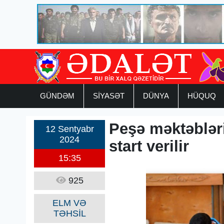
GÜNDƏM
SİYASƏT
DÜNYA
HÜQUQ
Peşə məktəblər
12 Sentyabr
2024
start verilir
15:35
925
ELM VƏ
TƏHSİL