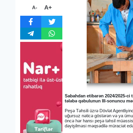
A+
A-
Sabahdan etibarən 2024/2025-ci tə
tələbə qəbulunun III-sonuncu mərh
Peşə Təhsili üzrə Dövlət Agentliyin
uğursuz nəticə göstərən və ya ümu
öncə hər hansı peşə təhsil müəssis
dəyişilməsi məqsədilə müraciət edə