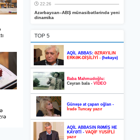
22:26
Azərbaycan–ABŞ münasibətlərində yeni
dinamika
ə
tı
TOP 5
AQİL ABBAS:
ƏZRAYILIN
ERKƏK-DİŞİLİYİ -
(hekayə)
Baba Mahmudoğlu:
Ceyran bala -
VİDEO
Günəşə at çapan oğlan -
İradə Tuncay yazır
və
zrə
AQİL ABBASIN RƏMİŞ HE
KAYƏTİ -
VAQİF YUSİFLİ
yazır