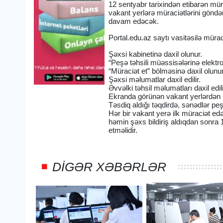
12 sentyabr tarixindən etibarən mür
vakant yerlərə müraciətlərini göndə
davam edəcək.
Portal.edu.az saytı vasitəsilə müraci
Şəxsi kabinetinə daxil olunur.
“Peşə təhsili müəssisələrinə elektro
“Müraciət et” bölməsinə daxil olunur
Şəxsi məlumatlar daxil edilir.
Əvvəlki təhsil məlumatları daxil edil
Ekranda görünən vakant yerlərdən bir
Təsdiq aldığı təqdirdə, sənədlər pe
Hər bir vakant yerə ilk müraciət ed
həmin şəxs bildiriş aldıqdan sonra 
etməlidir.
DIGƏR XƏBƏRLƏR