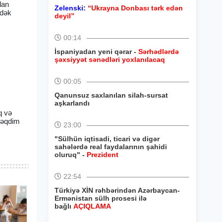
lan
Zelenski:
“Ukrayna Donbası tərk edən
-dək
deyil”
00:14
İspaniyadan yeni qərar -
Sərhədlərdə
şəxsiyyət sənədləri yoxlanılacaq
00:05
Qanunsuz saxlanılan silah-sursat
aşkarlandı
q və
 təqdim
23:00
"Sülhün iqtisadi, ticari və digər
sahələrdə real faydalarının şahidi
oluruq" -
Prezident
22:54
Türkiyə XİN rəhbərindən Azərbaycan-
Ermənistan sülh prosesi ilə
bağlı
AÇIQLAMA