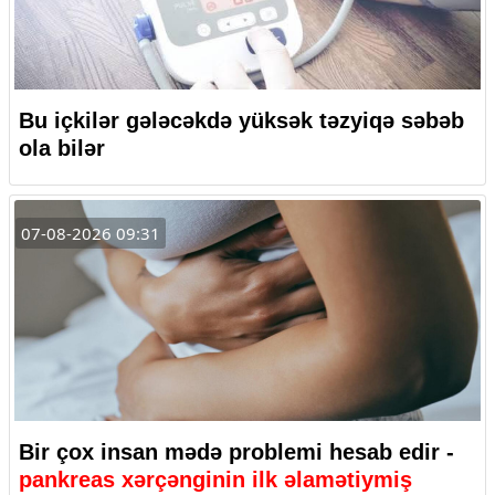
Bu içkilər gələcəkdə yüksək təzyiqə səbəb
ola bilər
07-08-2026 09:31
Bir çox insan mədə problemi hesab edir -
pankreas xərçənginin ilk əlamətiymiş