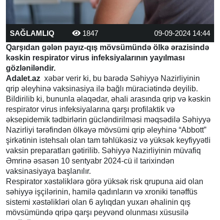
SAĞLAMLIQ
1847
09-09-2024 14:44
Qarşıdan gələn payız-qış mövsümündə ölkə ərazisində
kəskin respirator virus infeksiyalarının yayılması
gözləniləndir.
Adalet.az
xəbər verir ki, bu barədə Səhiyyə Nazirliyinin
qrip əleyhinə vaksinasiya ilə bağlı müraciətində deyilib.
Bildirilib ki, bununla əlaqədar, əhali arasında qrip və kəskin
respirator virus infeksiyalarına qarşı profilaktik və
əksepidemik tədbirlərin gücləndirilməsi məqsədilə Səhiyyə
Nazirliyi tərəfindən ölkəyə mövsümi qrip əleyhinə “Abbott”
şirkətinin istehsalı olan tam təhlükəsiz və yüksək keyfiyyətli
vaksin preparatları gətirilib. Səhiyyə Nazirliyinin müvafiq
Əmrinə əsasən 10 sentyabr 2024-cü il tarixindən
vaksinasiyaya başlanılır.
Respirator xəstəliklərə görə yüksək risk qrupuna aid olan
səhiyyə işçilərinin, hamilə qadınların və xroniki tənəffüs
sistemi xəstəlikləri olan 6 aylıqdan yuxarı əhalinin qış
mövsümündə qripə qarşı peyvənd olunması xüsusilə