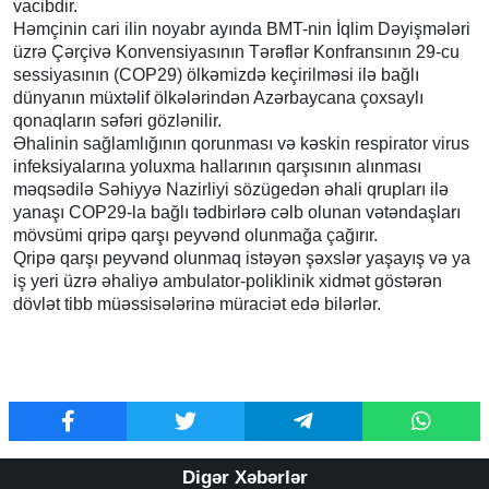
vacibdir.
Həmçinin cari ilin noyabr ayında BMT-nin İqlim Dəyişmələri
üzrə Çərçivə Konvensiyasının Tərəflər Konfransının 29-cu
sessiyasının (COP29) ölkəmizdə keçirilməsi ilə bağlı
dünyanın müxtəlif ölkələrindən Azərbaycana çoxsaylı
qonaqların səfəri gözlənilir.
Əhalinin sağlamlığının qorunması və kəskin respirator virus
infeksiyalarına yoluxma hallarının qarşısının alınması
məqsədilə Səhiyyə Nazirliyi sözügedən əhali qrupları ilə
yanaşı COP29-la bağlı tədbirlərə cəlb olunan vətəndaşları
mövsümi qripə qarşı peyvənd olunmağa çağırır.
Qripə qarşı peyvənd olunmaq istəyən şəxslər yaşayış və ya
iş yeri üzrə əhaliyə ambulator-poliklinik xidmət göstərən
dövlət tibb müəssisələrinə müraciət edə bilərlər.
Digər Xəbərlər