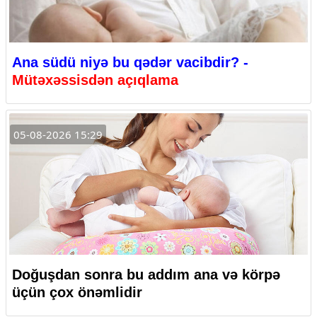
Ana südü niyə bu qədər vacibdir? -
Mütəxəssisdən açıqlama
05-08-2026 15:29
Doğuşdan sonra bu addım ana və körpə
üçün çox önəmlidir