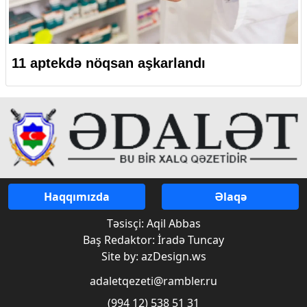
11 aptekdə nöqsan aşkarlandı
Haqqımızda
Əlaqə
Təsisçi: Aqil Abbas
Baş Redaktor: İradə Tuncay
Site by: azDesign.ws
adaletqezeti@rambler.ru
(994 12) 538 51 31