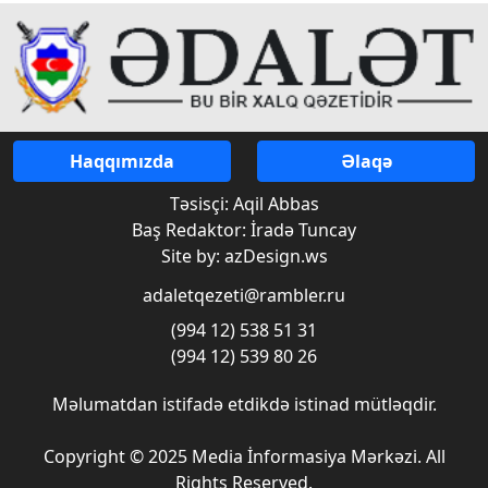
Haqqımızda
Əlaqə
Təsisçi: Aqil Abbas
Baş Redaktor: İradə Tuncay
Site by: azDesign.ws
adaletqezeti@rambler.ru
(994 12) 538 51 31
(994 12) 539 80 26
Məlumatdan istifadə etdikdə istinad mütləqdir.
Copyright © 2025 Media İnformasiya Mərkəzi. All
Rights Reserved.