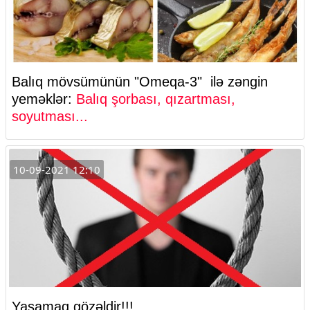
Balıq mövsümünün "Omeqa-3" ilə zəngin
yeməklər:
Balıq şorbası, qızartması,
soyutması...
10-09-2021 12:10
Yaşamaq gözəldir!!!