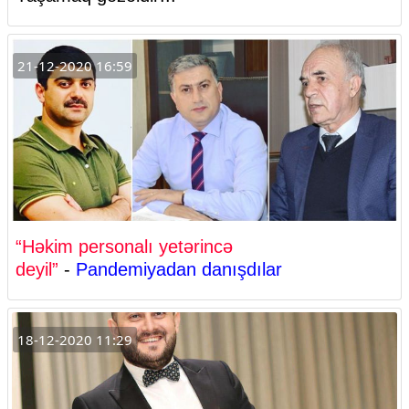
21-12-2020 16:59
“Həkim personalı yetərincə
deyil”
-
Pandemiyadan danışdılar
18-12-2020 11:29