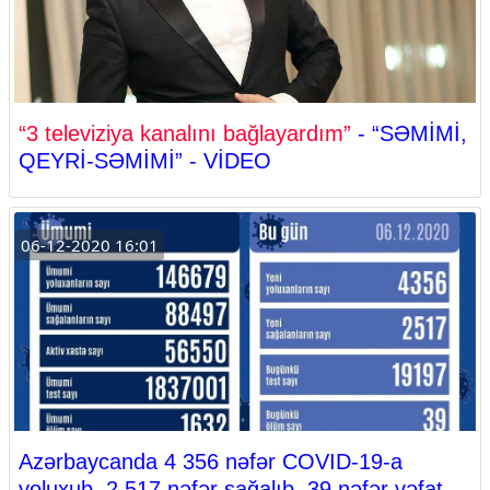
“3 televiziya kanalını bağlayardım”
- “SƏMİMİ,
QEYRİ-SƏMİMİ” - VİDEO
06-12-2020 16:01
Azərbaycanda 4 356 nəfər COVID-19-a
yoluxub, 2 517 nəfər sağalıb, 39 nəfər vəfat