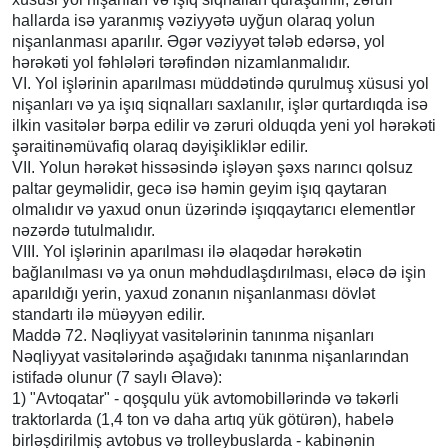
hallarda isə yaranmış vəziyyətə uyğun olaraq yolun
nişanlanması aparılır. Əgər vəziyyət tələb edərsə, yol
hərəkəti yol fəhlələri tərəfindən nizamlanmalıdır.
VI. Yol işlərinin aparılması müddətində qurulmuş xüsusi yol
nişanları və ya işıq siqnalları saxlanılır, işlər qurtardıqda isə
ilkin vasitələr bərpa edilir və zəruri olduqda yeni yol hərəkəti
şəraitinəmüvafiq olaraq dəyişikliklər edilir.
VII. Yolun hərəkət hissəsində işləyən şəxs narıncı qolsuz
paltar geyməlidir, gecə isə həmin geyim işıq qaytaran
olmalıdır və yaxud onun üzərində işıqqaytarıcı elementlər
nəzərdə tutulmalıdır.
VIII. Yol işlərinin aparılması ilə əlaqədar hərəkətin
bağlanılması və ya onun məhdudlaşdırılması, eləcə də işin
aparıldığı yerin, yaxud zonanın nişanlanması dövlət
standartı ilə müəyyən edilir.
Maddə 72. Nəqliyyat vasitələrinin tanınma nişanları
Nəqliyyat vasitələrində aşağıdakı tanınma nişanlarından
istifadə olunur (7 saylı Əlavə):
1) "Avtoqatar" - qoşqulu yük avtomobillərində və təkərli
traktorlarda (1,4 ton və daha artıq yük götürən), habelə
birləşdirilmiş avtobus və trolleybuslarda - kabinənin