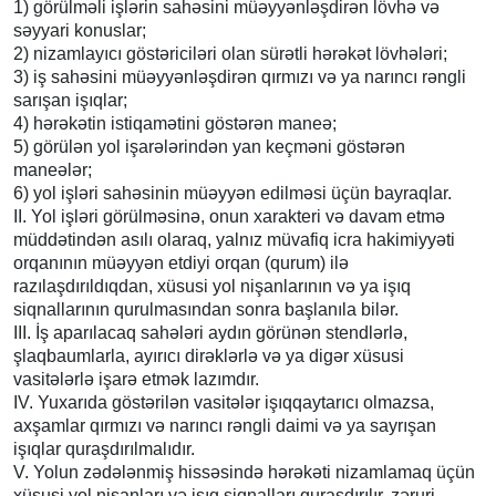
1) görülməli işlərin sahəsini müəyyənləşdirən lövhə və
səyyari konuslar;
2) nizamlayıcı göstəriciləri olan sürətli hərəkət lövhələri;
3) iş sahəsini müəyyənləşdirən qırmızı və ya narıncı rəngli
sarışan işıqlar;
4) hərəkətin istiqamətini göstərən maneə;
5) görülən yol işarələrindən yan keçməni göstərən
maneələr;
6) yol işləri sahəsinin müəyyən edilməsi üçün bayraqlar.
II. Yol işləri görülməsinə, onun xarakteri və davam etmə
müddətindən asılı olaraq, yalnız müvafiq icra hakimiyyəti
orqanının müəyyən etdiyi orqan (qurum) ilə
razılaşdırıldıqdan, xüsusi yol nişanlarının və ya işıq
siqnallarının qurulmasından sonra başlanıla bilər.
III. İş aparılacaq sahələri aydın görünən stendlərlə,
şlaqbaumlarla, ayırıcı dirəklərlə və ya digər xüsusi
vasitələrlə işarə etmək lazımdır.
IV. Yuxarıda göstərilən vasitələr işıqqaytarıcı olmazsa,
axşamlar qırmızı və narıncı rəngli daimi və ya sayrışan
işıqlar quraşdırılmalıdır.
V. Yolun zədələnmiş hissəsində hərəkəti nizamlamaq üçün
xüsusi yol nişanları və işıq siqnalları quraşdırılır, zəruri