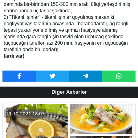
damında bir-birindən 150-300 mm aralı, üfiqi yerləşdirilmiş
narıncı rəngli üç fənər şəklində;
2) "Tikanlı şinlər" - tikanlı şinlər qoyulmuş mexaniki
nəqliyyat vasitələrinin arxasında - bərabərtərəfli, ağ rəngli,
təpəsi yuxarı yönəldilmiş və qırmızı haşiyəyə alınmış
içərisində qara rənglə şin təsviri olan üçbucaq şəklində
(üçbucağın tərəfləri azı 200 mm, haşiyənin eni üçbucağın
tərəfinin onda biri qədər);
(ardı var)
Digər Xəbərlər
19-10-2021 18:07