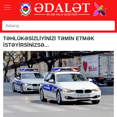
TƏHLÜKƏSİZLİYİNİZİ TƏMİN ETMƏK
İSTƏYİRSİNİZSƏ...