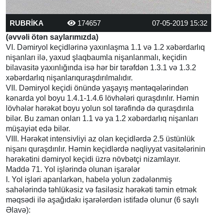
RUBRİKA
174657
07-05-2019 15:32
(əvvəli ötən saylarımızda)
VI. Dəmiryol keçidlərinə yaxınlaşma 1.1 və 1.2 xəbərdarlıq
nişanları ilə, yaxud şlaqbaumla nişanlanmalı, keçidin
bilavasitə yaxınlığında isə hər bir tərəfdən 1.3.1 və 1.3.2
xəbərdarlıq nişanlarıquraşdırılmalıdır.
VII. Dəmiryol keçidi önündə yaşayış məntəqələrindən
kənarda yol boyu 1.4.1-1.4.6 lövhələri quraşdırılır. Həmin
lövhələr hərəkət boyu yolun sol tərəfində də quraşdırıla
bilər. Bu zaman onları 1.1 və ya 1.2 xəbərdarlıq nişanları
müşayiət edə bilər.
VIII. Hərəkət intensivliyi az olan keçidlərdə 2.5 üstünlük
nişanı quraşdırılır. Həmin keçidlərdə nəqliyyat vasitələrinin
hərəkətini dəmiryol keçidi üzrə növbətçi nizamlayır.
Maddə 71. Yol işlərində olunan işarələr
I. Yol işləri aparılarkən, habelə yolun zədələnmiş
sahələrində təhlükəsiz və fasiləsiz hərəkəti təmin etmək
məqsədi ilə aşağıdakı işarələrdən istifadə olunur (6 saylı
Əlavə):