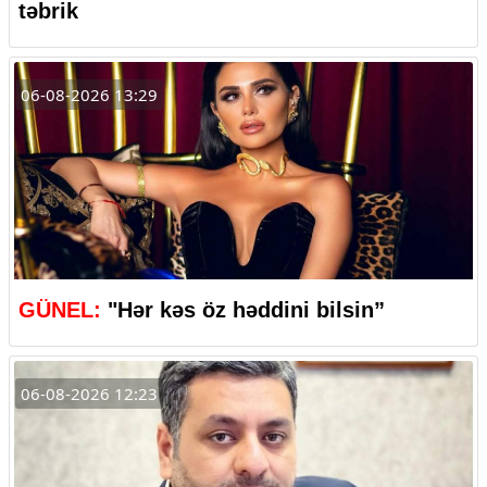
təbrik
06-08-2026 13:29
GÜNEL:
"Hər kəs öz həddini bilsin”
06-08-2026 12:23