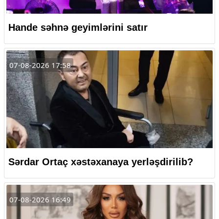
Hande səhnə geyimlərini satır
07-08-2026 17:58
Sərdar Ortaç xəstəxanaya yerləşdirilib?
07-08-2026 16:49