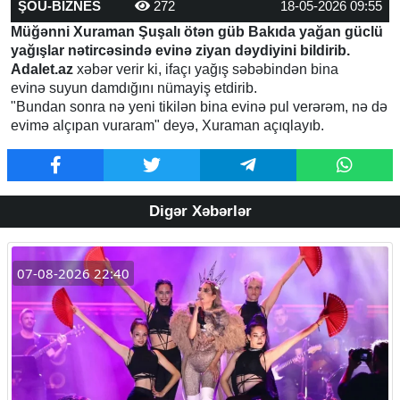
ŞOU-BİZNES
272
18-05-2026 09:55
Müğənni Xuraman Şuşalı ötən güb Bakıda yağan güclü
yağışlar nətircəsində evinə ziyan dəydiyini bildirib.
Adalet.az
xəbər verir ki, ifaçı yağış səbəbindən bina
evinə suyun damdığını nümayiş etdirib.
"Bundan sonra nə yeni tikilən bina evinə pul verərəm, nə də
evimə alçıpan vuraram" deyə, Xuraman açıqlayıb.
Digər Xəbərlər
07-08-2026 22:40