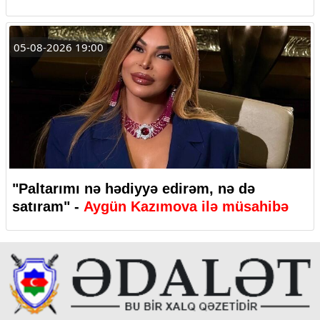
05-08-2026 19:00
"Paltarımı nə hədiyyə edirəm, nə də
satıram" -
Aygün Kazımova ilə müsahibə