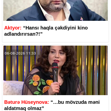
Aktyor:
“Hansı haqla çəkdiyini kino
adlandırırsan?!”
06-08-2026 11:33
Bəturə Hüseynova:
“…bu mövzuda məni
aldatmaq olmaz”