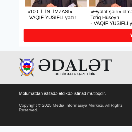
«100 İLİN İMZASI»
«Əyalət şairi» olm
- VAQİF YUSİFLİ yazır
Tofiq Hüseyn
- VAQİF YUSİFLİ y
Y
Məlumatdan istifadə etdikdə istinad mütləqdir.
Copyright © 2025 Media İnformasiya Mərkəzi. All Rights
Reserved.