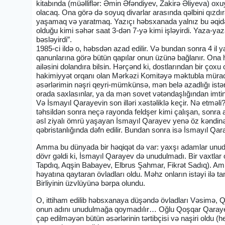
kitabında (müəlliflər: Əmin Əfəndiyev, Zakirə Əliyeva) ox
olacaq. Ona görə də soyuq divarlar arasında qəlbini qızd
yaşamaq və yaratmaq. Yazıçı həbsxanada yalnız bu əqidə
olduğu kimi səhər saat 3-dən 7-yə kimi işləyirdi. Yaza-ya
bəsləyirdi”.
1985-ci ildə o, həbsdən azad edilir. Və bundan sonra 4 il 
qanunlarına görə bütün qapılar onun üzünə bağlanır. Ona he
ailəsini dolandıra bilsin. Hərçənd ki, dostlarından bir çoxu
hakimiyyət orqanı olan Mərkəzi Komitəyə məktubla müraciət
əsərlərimin nəşri qeyri-mümkünsə, mən belə azadlığı ist
orada saxlasınlar, ya da mən sovet vətəndaşlığından im
Və İsmayıl Qarayevin son illəri xəstəliklə keçir. Nə etmə
təhsildən sonra neçə rayonda feldşer kimi çalışan, sonra al
əsl ziyalı ömrü yaşayan İsmayıl Qarayev yenə öz kəndinə üz
qəbristanlığında dəfn edilir. Bundan sonra isə İsmayıl Qar
Amma bu dünyada bir həqiqət də var: yaxşı adamlar unudulm
dövr gəldi ki, İsmayıl Qarayev də unudulmadı. Bir vaxtlar 
Tapdıq, Aqşin Babayev, Elbrus Şahmar, Fikrət Sadıq). A
həyatına qaytaran övladları oldu. Məhz onların istəyi ilə 
Birliyinin üzvlüyünə bərpa olundu.
O, ittiham edilib həbsxanaya düşəndə övladları Vəsimə, Qo
onun adını unudulmağa qoymadılır… Oğlu Qoşqar Qarayev “
çap edilməyən bütün əsərlərinin tərtibçisi və naşiri oldu (h