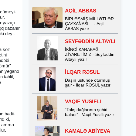
AQİL ABBAS
rcümeyi-
ur.
BİRLƏŞMİŞ MİLLƏTLƏR
r yazıçı
ÇAYXANASI… - Aqil
qq qazanır
ABBAS yazır
i deyil.
SEYFƏDDİN ALTAYLI
da söz
İKİNCİ KARABAĞ
ZİYARETİMİZ - Seyfəddin
tini
Altaylı yazır
ədəbi
 ömür”
yan yeganə
İLQAR RƏSUL
 təhlil,
Daşın üstündə oturmuş
ə
şair - İlqar RƏSUL yazır
VAQİF YUSİFLİ
“Talış dağlarının şəhid
n bədii-
balası” - Vaqif Yusifli yazır
ıq ki,
r, amma
lur.
KAMALƏ ABİYEVA