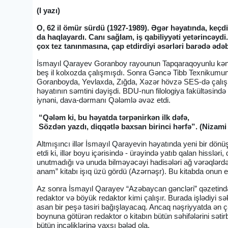
(I yazı)
O, 62 il ömür sürdü (1927-1989). Əgər həyatında, keçdi
da haqlayardı. Canı sağlam, iş qabiliyyəti yetərincəydi
çox tez tanınmasına, çap etdirdiyi əsərləri barədə ədəb
İsmayıl Qarayev Goranboy rayounun Tapqaraqoyunlu kəndin
beş il kolxozda çalışmışdı. Sonra Gəncə Tibb Texnikumunda 
Goranboyda, Yevlaxda, Zığda, Xəzər hövzə SES-də çalışm
həyatının səmtini dəyişdi. BDU-nun filologiya fakültəsində
iynəni, dava-dərmanı Qələmlə əvəz etdi.
“Qələm ki, bu həyatda tərpənirkən ilk dəfə,
Sözdən yazdı, diqqətlə baxsan birinci hərfə”. (Nizami
Altmışıncı illər İsmayıl Qarayevin həyatında yeni bir dönüşü
etdi ki, illər boyu içərisində - ürəyində yatıb qalan hisslə
unutmadığı və unuda bilməyəcəyi hadisələri ağ vərəqlərd
anam” kitabı işıq üzü gördü (Azərnəşr). Bu kitabda onun e
Az sonra İsmayıl Qarayev “Azəbaycan gəncləri” qəzetində 
redaktor və böyük redaktor kimi çalışır. Burada işlədiyi sə
asan bir peşə təsiri bağışlayacaq. Ancaq nəşriyyatda ən çət
boynuna götürən redaktor o kitabın bütün səhifələrini səti
bütün incəliklərinə yaxşı bələd ola.