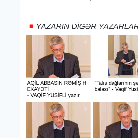
YAZARIN DIGƏR YAZARLA
AQİL ABBASIN RƏMİŞ H
“Talış dağlarının ş
EKAYƏTİ
balası” - Vaqif Yusi
- VAQİF YUSİFLİ yazır