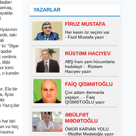
aqları
aşamaq,
YAZARLAR
əyatda
d
FİRUZ MUSTAFA
riyasının
Hər kəsin öz seçimi var
dir, təki
- Fazil Mustafa yazır
li
 ki: “Əgər
 qədər
RÜSTƏM HACIYEV
verilmir.
ABŞ İranı yeni hücumlarla
 tibbi
hədələyir - Rüstəm
or kimi
Hacıyev yazır
, o kəndin
FAİQ QİSMƏTOĞLU
. Elə bir
Çox adam dərmanla
a, İlyas
yaşayır... - Faiq
əbi
QİSMƏTOĞLU yazır
 Yazıçılar
ƏBÜLFƏT
MƏDƏTOĞLU
hər biri
lən və heç
ÖMÜR KARVAN YOLU
i Vəsimə
- Əbülfət Mədətoğlu yazır