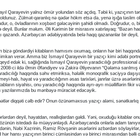
l Qarayevin yalnız ömür yolundan söz açdıq. Təbii ki, yazıçının tə
 oldunuz. Zülmət-qaranlıq nə qədər hökm etsə də, yenə işığa təslim ol
ur, o, övladlarının xoşbəxt gələcəyinin şahidi olmadı. Doğrudur, o, bi
 deyil. Bunlar məlum. Əli Kərimin bir misrasını xatırlayaq: “Bəzən ha
qazandı. Azərbaycan ədəbiyyatında belə haqq qazananlar bir deyil, ik
bizə göndərdiyi kitabların hamısını oxumaq, onların hər biri haqqın
imkan verər. Amma biz İsmayıl Qarayevin bir yazıçı kimi ədəbi portre
d edək ki, sağlığında İsmayıl Qarayevin yaradıcılığı professional 
2008-ci ildə Əmin Əfəndiyev və Zakirə Əliyevanın “Qələmə sarılmış
yaradıcılığı haqqında səhv etmiriksə, hələlik monoqrafik səciyyə daşı
-halı, həyat və yaradıcılığının əsas tarixləri, janrlar üzrə əsərlərinin
tabların siyahisı, onu yaradıcılığı haqqında ayrı-ayrı müəlliflərin fikir v
akı yazılarımızda bu mənbəyə müraciət edəcəyik.
hətlər diqqəti cəlb edir? Onun özünəməxsus yazıçı aləmi, sənətkarlıq
rdən deyil, həyatdan, reallıqlardan gəldi. Yəni, oxuduğu kitablar onu
i özünün istedadı ilə müəyyənləşdi. Azərbaycanda onlarla adam tanıyır
ənin, Nəbi Xəzrinin, Ramiz Rövşənin əsərlərini əzbərdən söyləyirlə
d hər hansı yazıçının birinci cümləsindən və birinci misrasından bəlli o