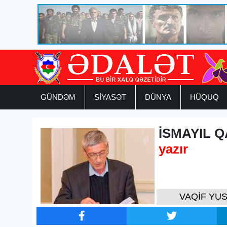
GÜNDƏM
SİYASƏT
DÜNYA
HÜQUQ
İSMAYIL Q
yazır
VAQİF YUS