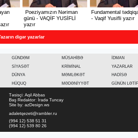
ayan
Poeziyamızın Nəriman
Fundamental tədqiqa
günü - VAQİF YUSİFLİ
- Vaqif Yusifli yazır
azır
yazır
azarın digər yazarlar
GÜNDƏM
MÜSAHİBƏ
İDMAN
SİYASƏT
KRİMİNAL
YAZARLAR
DÜNYA
MƏMLƏKƏT
HADİSƏ
HÜQUQ
MƏDƏNİYYƏT
GÜNÜN LƏTİ
Təsisçi: Aqil Abbas
Baş Redaktor: İradə Tuncay
Site by: azDesign.ws
adaletqezeti@rambler.ru
(994 12) 538 51 31
(994 12) 539 80 26