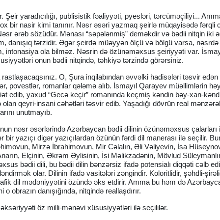
 Şeir yaradıcılığı, publisistik fəaliyyəti, pyesləri, tərcüməçiliyi... Am
 bir nasir kimi tanınır. Nəsr əsəri yazmaq şeirlə müqayisədə fərqli c
 Nəsr ərəb sözüdür. Mənası “səpələnmiş” deməkdir və bədii nitqin iki 
m, danışıq tərzidir. Əgər şeirdə müəyyən ölçü və bölgü varsa, nəsrdə 
, intonasiya ola bilməz. Nəsrin də özünəməxsus şeiriyyəti var. İsmay
iyyətləri onun bədii nitqində, təhkiyə tərzində görərsiniz.
rastlaşacaqsınız. O, Şura inqilabından əvvəlki hadisələri təsvir edən 
lər, povestlər, romanlar qələmə alıb. İsmayıl Qarayev müəllimlərin hə
ət edib, yaxud “Gecə keçir” romanında keçmiş kəndin bəy-xan-kəndl
 olan qeyri-insani cəhətləri təsvir edib. Yaşadığı dövrün real mənzərəl
arını unutmayıb.
. Onun nəsr əsərlərində Azərbaycan bədii dilinin özünəməxsus çalarları i
ir yazıçı digər yazıçılardan özünün fərdi dil manerası ilə seçilir. Bu
əhimovun, Mirzə İbrahimovun, Mir Cəlalın, Əli Vəliyevin, İsa Hüseyno
narın, Elçinin, Əkrəm Əylisinin, İsi Məlikzadənin, Mövlud Süleymanlın
ədii dili, bu bədii dilin bənzərsiz ifadə potensialı diqqəti cəlb edi
dirmək olar. Dilinin ifadə vasitələri zəngindir. Koloritlidir, şəhdli-şirəli
afik dil mədəniyyətini özündə əks etdirir. Amma bu həm də Azərbayc
ni o obrazın danışığında, nitqində reallaşdırır.
əksəriyyəti öz milli-mənəvi xüsusiyyətləri ilə seçililər.