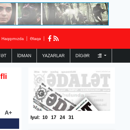
Haqqımızda
Əlaqə
YƏT
İDMAN
YAZARLAR
DIGƏR
li
A+
Iyul:
10
17
24
31