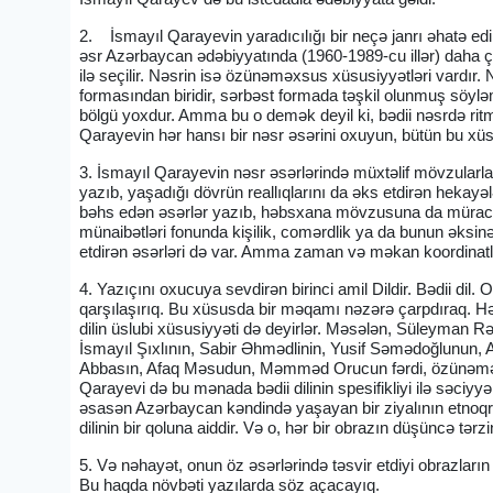
2. İsmayıl Qarayevin yaradıcılığı bir neçə janrı əhatə edir.
əsr Azərbaycan ədəbiyyatında (1960-1989-cu illər) daha çox
ilə seçilir. Nəsrin isə özünəməxsus xüsusiyyətləri vardır.
formasından biridir, sərbəst formada təşkil olunmuş söylə
bölgü yoxdur. Amma bu o demək deyil ki, bədii nəsrdə ritm
Qarayevin hər hansı bir nəsr əsərini oxuyun, bütün bu xüsus
3. İsmayıl Qarayevin nəsr əsərlərində müxtəlif mövzularla 
yazıb, yaşadığı dövrün reallıqlarını da əks etdirən hekayə
bəhs edən əsərlər yazıb, həbsxana mövzusuna da müraci
münaibətləri fonunda kişilik, comərdlik ya da bunun əksinə
etdirən əsərləri də var. Amma zaman və məkan koordinatl
4. Yazıçını oxucuya sevdirən birinci amil Dildir. Bədii dil
qarşılaşırıq. Bu xüsusda bir məqamı nəzərə çarpdıraq. Hər b
dilin üslubi xüsusiyyəti də deyirlər. Məsələn, Süleyman R
İsmayıl Şıxlının, Sabir Əhmədlinin, Yusif Səmədoğlunun, A
Abbasın, Afaq Məsudun, Məmməd Orucun fərdi, özünəməxsus b
Qarayevi də bu mənada bədii dilinin spesifikliyi ilə səciyyələn
əsasən Azərbaycan kəndində yaşayan bir ziyalının etnoqr
dilinin bir qoluna aiddir. Və o, hər bir obrazın düşüncə tərzi
5. Və nəhayət, onun öz əsərlərində təsvir etdiyi obrazların 
Bu haqda növbəti yazılarda söz açacayıq.