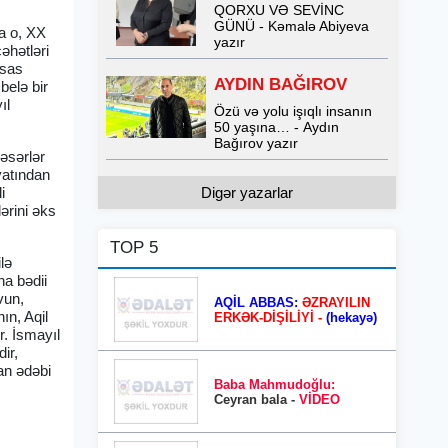
QORXU VƏ SEVİNC
GÜNÜ - Kəmalə Abiyeva
ma o, XX
yazır
əhətləri
əsas
AYDIN BAĞIROV
belə bir
ıl
Özü və yolu işıqlı insanın
50 yaşına… - Aydın
Bağırov yazır
əsərlər
yatından
i
Digər yazarlar
ərini əks
TOP 5
lə
na bədii
vun,
AQİL ABBAS:
ƏZRAYILIN
ın, Aqil
ERKƏK-DİŞİLİYİ -
(hekayə)
r. İsmayıl
dir,
an ədəbi
Baba Mahmudoğlu:
Ceyran bala -
VİDEO