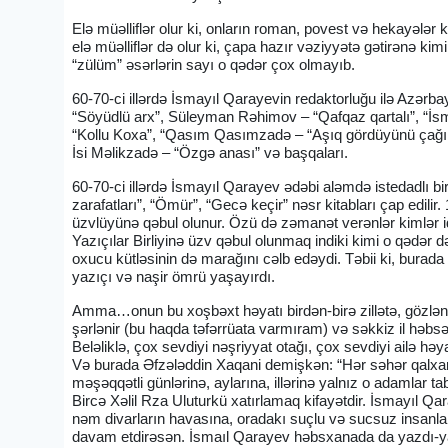
Elə müəlliflər olur ki, onların roman, povest və hekayələ
elə müəlliflər də olur ki, çapa hazır vəziyyətə gətirənə kim
“zülüm” əsərlərin sayı o qədər çox olmayıb.
60-70-ci illərdə İsmayıl Qarayevin redaktorluğu ilə Azərbay
“Söyüdlü arx”, Süleyman Rəhimov – “Qafqaz qartalı”, “İsma
“Kollu Koxa”, “Qasım Qasımzadə – “Aşıq gördüyünü çağı
İsi Məlikzadə – “Özgə anası” və başqaları.
60-70-ci illərdə İsmayıl Qarayev ədəbi aləmdə istedadlı bi
zarafatları”, “Ömür”, “Gecə keçir” nəsr kitabları çap edilir.
üzvlüyünə qəbul olunur. Özü də zəmanət verənlər kimlər id
Yazıçılar Birliyinə üzv qəbul olunmaq indiki kimi o qədər d
oxucu kütləsinin də marağını cəlb edəydi. Təbii ki, burada 
yazıçı və naşir ömrü yaşayırdı.
Amma…onun bu xoşbəxt həyatı birdən-birə zillətə, gözləni
şərlənir (bu haqda təfərrüata varmıram) və səkkiz il həb
Beləliklə, çox sevdiyi nəşriyyat otağı, çox sevdiyi ailə həy
Və burada Əfzələddin Xaqani demişkən: “Hər səhər qalxa
məşəqqətli günlərinə, aylarına, illərinə yalnız o adamlar tab
Bircə Xəlil Rza Uluturkü xatırlamaq kifayətdir. İsmayıl Q
nəm divarların havasına, oradakı suçlu və sucsuz insanl
davam etdirəsən. İsmaıl Qarayev həbsxanada da yazdı-ya