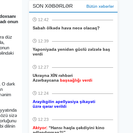
SON XƏBƏRLƏR
Bütün xəbərlər
 doxsanı
12:42
edadı onun
Sabah ölkədə hava necə olacaq?
nra düz
12:39
da,
 onun
Yaponiyada yenidən güclü zəlzələ baş
əlindəki
verdi
12:27
Ukrayna XİN rəhbəri
Azərbaycana
başsağlığı verdi
). O dərk
an
12:24
 mənim
Arayikgilin apellyasiya şikayəti
üzrə qərar verildi
iyyatında
 sözü sizə
12:23
torluğunu
 dilinin
Aktyor:
“Hansı haqla çəkdiyini kino
adlandırırsan?!”