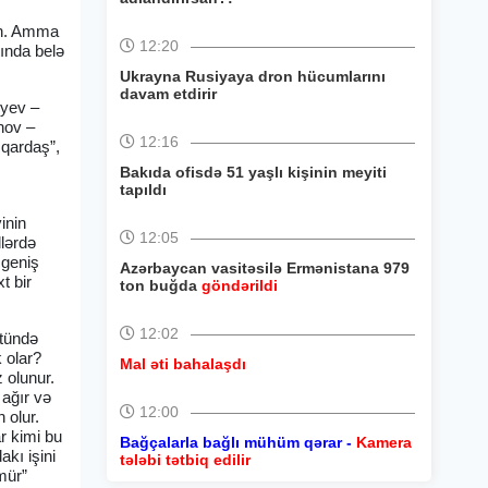
san. Amma
12:20
tında belə
Ukrayna Rusiyaya dron hücumlarını
davam etdirir
iyev –
nov –
12:16
qardaş”,
Bakıda ofisdə 51 yaşlı kişinin meyiti
tapıldı
inin
12:05
llərdə
 geniş
Azərbaycan vasitəsilə Ermənistana 979
t bir
ton buğda
göndərildi
12:02
stündə
 olar?
Mal əti bahalaşdı
z olunur.
ağır və
12:00
 olur.
r kimi bu
Bağçalarla bağlı mühüm qərar -
Kamera
kı işini
tələbi tətbiq edilir
mür”