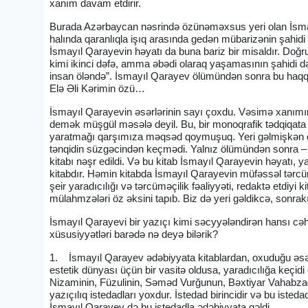
xanım davam etdirir.
Burada Azərbaycan nəsrində özünəməxsus yeri olan İsmayı
halında qaranlıqla işıq arasında gedən mübarizənin şahidi
İsmayıl Qarayevin həyatı da buna bariz bir misaldır. Doğrud
kimi ikinci dəfə, amma əbədi olaraq yaşamasının şahidi də
insan öləndə”. İsmayıl Qarayev ölümündən sonra bu haqqı 
Elə Əli Kərimin özü…
İsmayıl Qarayevin əsərlərinin sayı çoxdu. Vəsimə xanımın 
demək müşgül məsələ deyil. Bu, bir monoqrafik tədqiqata 
yaratmağı qarşımıza məqsəd qoymuşuq. Yeri gəlmişkən qey
tənqidin süzgəcindən keçmədi. Yalnız ölümündən sonra – 
kitabı nəşr edildi. Və bu kitab İsmayıl Qarayevin həyatı, 
kitabdır. Həmin kitabda İsmayıl Qarayevin müfəssəl tərcümeyi
şeir yaradıcılığı və tərcüməçilik fəaliyyəti, redaktə etdiyi ki
mülahmzələri öz əksini tapıb. Biz də yeri gəldikcə, sonr
İsmayıl Qarayevi bir yazıçı kimi səcyyələndirən hansı cə
xüsusiyyətləri barədə nə deyə bilərik?
1. İsmayıl Qarayev ədəbiyyata kitablardan, oxuduğu əsərlə
estetik dünyası üçün bir vasitə oldusa, yaradıcılığa keçid
Nizaminin, Füzulinin, Səməd Vurğunun, Bəxtiyar Vahabzad
yazıçılıq istedadları yoxdur. İstedad birincidir və bu isteda
İsmayıl Qarayev də bu istedadla ədəbiyyata gəldi.