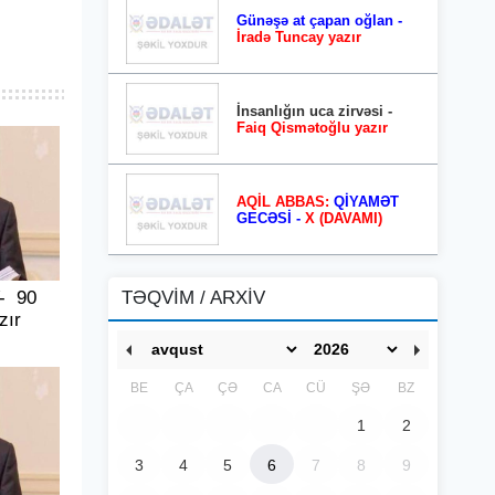
Günəşə at çapan oğlan -
İradə Tuncay yazır
İnsanlığın uca zirvəsi -
Faiq Qismətoğlu yazır
AQİL ABBAS:
QİYAMƏT
GECƏSİ -
X (DAVAMI)
- 90
TƏQVİM / ARXİV
zır
BE
ÇA
ÇƏ
CA
CÜ
ŞƏ
BZ
1
2
3
4
5
6
7
8
9