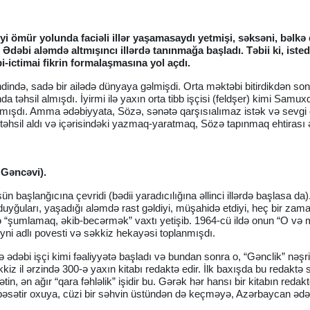
yi ömür yolunda faciəli illər yaşamasaydı yetmişi, səksəni, bəlkə
. Ədəbi aləmdə altmışıncı illərdə tanınmağa başladı. Təbii ki, ist
i-ictimai fikrin formalaşmasına yol açdı.
də, sadə bir ailədə dünyaya gəlmişdi. Orta məktəbi bitirdikdən so
təhsil almışdı. İyirmi ilə yaxın orta tibb işçisi (feldşer) kimi Samux
ışdı. Amma ədəbiyyata, Sözə, sənətə qarşısıalımaz istək və sevgi
 təhsil aldı və içərisindəki yazmaq-yaratmaq, Sözə tapınmaq ehtirası 
 Gəncəvi).
n başlanğıcına çevridi (bədii yaradıcılığına əllinci illərdə başlasa da
ri, duyğuları, yaşadığı aləmdə rast gəldiyi, müşahidə etdiyi, heç bir zam
ə “şumlamaq, əkib-becərmək” vaxtı yetişib. 1964-cü ildə onun “O və
yni adlı povesti və səkkiz hekayəsi toplanmışdı.
ədəbi işçi kimi fəaliyyətə başladı və bundan sonra o, “Gənclik” nəşr
kkiz il ərzində 300-ə yaxın kitabı redaktə edir. İlk baxışda bu redaktə
in, ən ağır “qara fəhləlik” işidir bu. Gərək hər hansı bir kitabın redak
rbəsətir oxuya, cüzi bir səhvin üstündən də keçməyə, Azərbaycan ədəbi