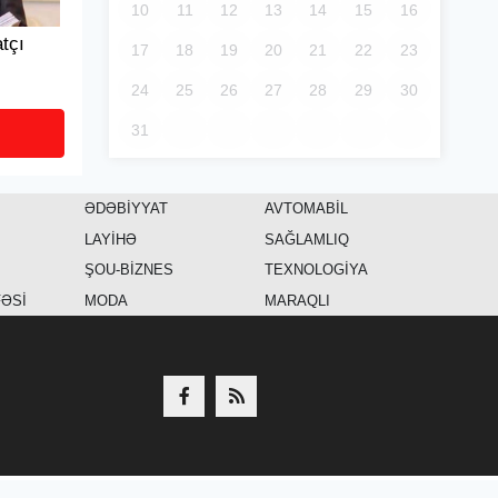
10
11
12
13
14
15
16
tçı
17
18
19
20
21
22
23
24
25
26
27
28
29
30
31
ƏDƏBİYYAT
AVTOMABİL
LAYİHƏ
SAĞLAMLIQ
ŞOU-BİZNES
TEXNOLOGİYA
FƏSİ
MODA
MARAQLI