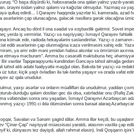
uyuruq: “O başa düşürdü ki, həbsxanada ona qalan yalnız yazıb-yaratd
ıran, ürəyini isidən yalnız qələmi və kağızlar olmuşdur. Yazmaq və y
yə qulluq edirdi… İ.Qarayev haqqında yazırlar ki, kamerada, azad h
za əsərlərinin çap olunacağına, gələcək nəsillərə gərək olacağına ümi
yaşayır. Ancaq bu dörd il ona səadət və xoşbəxtlik gətirmir. Sovet impe
ç yerdə iş vermirlər. Yazıçı və nəşriyyatçı İsmayıl Qarayev fəhləlik e
 ona kömək edir, radioda hekayələrini səsləndirirlər. Yazıçı o zamanın a
 edib əsərlərinin çap olunmağına icazə verilməsini xahiş edir. Yazır
əmirəm, ya əmr edin məni yenidən həbsə alsınlar və ömrümün axırına
tina etməyə məcburam”. Amma bu cəsarətli məktubuna heç əhəmiyyət 
li? Bir vaxtlar Tapqaraqoyunlu kəndindən Gəncəyə təhsil almağa gedən,
i təhsil alıb ədəbi fəaliyyətlə məşğul olan, Bakıda bir yazıçı və redakt
 tutur, kiçik yaşlı övladları ilə tək-tənha yaşayır və orada vəfat edir
ayev az qala unudulur.
ur, yaxşı əsərlər və onların müəllifləri də unudulmur, yaddan çıxmır
oturub-durduğu qələm dostları gec də olsa, xatırladılar onu (Rəfiq Zək
mma vəfatından sonra onu yaşadan, İsmayıl Qarayevi Azərbaycan əd
tanınmış yazıçı 1991-ci ildə ölümündən sonra bəraət alaraq Azərbaycan
şqar, Savalan və Sənəm şagird idilər. Amma illər keçdi, bu uşaqların 
Çinar-Çap” nəşriyyat müəssisəsi yaratdı, atasının vaxtilə çap edi
eyif ki, dünyasını tez dəyişdi, allah rəhmət eləsin). İndi Qoşqarın işin