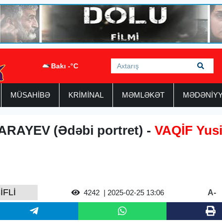
Bakı -°C
MÜSAHİBƏ
KRİMİNAL
MƏMLƏKƏT
MƏDƏNİY
ARAYEV (Ədəbi portret) -
VAQİF Yusif
İFLİ
A-
4242
| 2025-02-25 13:06