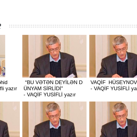
R
əhid
“BU VƏTƏN DEYİLƏN D
VAQİF HÜSEYNOV
fli yazır
ÜNYAM SİRLİDİ”
- VAQİF YUSİFLİ ya
- VAQİF YUSİFLİ yazır