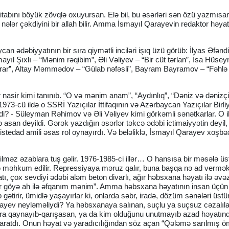
r kitabını böyük zövqlə oxuyursan. Elə bil, bu əsərləri sən özü yazmı
i nələr çəkdiyini bir allah bilir. Amma İsmayıl Qarayevin redaktor həya
can ədəbiyyatının bir sıra qiymətli inciləri işıq üzü görüb: İlyas Əfənd
yıl Şıxlı – “Mənim rəqibim”, Əli Vəliyev – “Bir cüt tərlan”, İsa Hüsey
rar”, Altay Məmmədov – “Gülab nəfəsli”, Bayram Bayramov – “Fəhlə 
r nasir kimi tanınıb. “O və mənim anam”, “Aydınlıq”, “Dəniz və dənizçi
 1973-cü ildə o SSRİ Yazıçılar İttifaqının və Azərbaycan Yazıçılar Birliy
i? - Süleyman Rəhimov və Əli Vəliyev kimi görkəmli sənətkarlar. O i
ə asan deyildi. Gərək yazdığın əsərlər təkcə ədəbi ictimaiyyətin deyil,
istedad amili əsas rol oynayırdı. Və beləliklə, İsmayıl Qarayev xoşbəx
lməz əzablara tuş gəlir. 1976-1985-ci illər… O hansısa bir məsələ ü
sə məhkum edilir. Repressiyaya məruz qalır, buna başqa nə ad vermək
atı, çox sevdiyi ədəbi aləm beton divarlı, ağır həbsxana həyatı ilə əvə
r göyə ah ilə əfqanım mənim”. Amma həbsxana həyatının insan üçün 
 gətirir, ümidlə yaşayırlar ki, onlarda səbr, iradə, dözüm sənələri üstün
arayev neyləməliydi? Ya həbsxanaya salınan, suçlu ya suçsuz cəzalıla
ara qaynayıb-qarışasan, ya da kim olduğunu unutmayıb azad həyatında
ratdı. Onun həyat və yaradıcılığından söz açan “Qələmə sarılmış ö