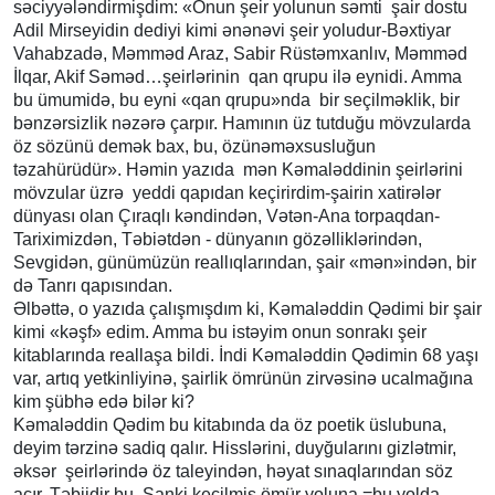
səciyyələndirmişdim: «Onun şeir yolunun səmti şair dostu
Adil Mirseyidin dediyi kimi ənənəvi şeir yoludur-Bəxtiyar
Vahabzadə, Məmməd Araz, Sabir Rüstəmxanlıv, Məmməd
İlqar, Akif Səməd…şeirlərinin qan qrupu ilə eynidi. Amma
bu ümumidə, bu eyni «qan qrupu»nda bir seçilməklik, bir
bənzərsizlik nəzərə çarpır. Hamının üz tutduğu mövzularda
öz sözünü demək bax, bu, özünəməxsusluğun
təzahürüdür». Həmin yazıda mən Kəmaləddinin şeirlərini
mövzular üzrə yeddi qapıdan keçirirdim-şairin xatirələr
dünyası olan Çıraqlı kəndindən, Vətən-Ana torpaqdan-
Tariximizdən, Təbiətdən - dünyanın gözəlliklərindən,
Sevgidən, günümüzün reallıqlarından, şair «mən»indən, bir
də Tanrı qapısından.
Əlbəttə, o yazıda çalışmışdım ki, Kəmaləddin Qədimi bir şair
kimi «kəşf» edim. Amma bu istəyim onun sonrakı şeir
kitablarında reallaşa bildi. İndi Kəmaləddin Qədimin 68 yaşı
var, artıq yetkinliyinə, şairlik ömrünün zirvəsinə ucalmağına
kim şübhə edə bilər ki?
Kəmaləddin Qədim bu kitabında da öz poetik üslubuna,
deyim tərzinə sadiq qalır. Hisslərini, duyğularını gizlətmir,
əksər şeirlərində öz taleyindən, həyat sınaqlarından söz
açır. Təbiidir bu. Sanki keçilmiş ömür yoluna =bu yolda