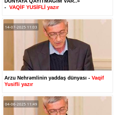
DÜNYAYA QAYITMAĞIM VAR..»
-
VAQİF YUSİFLİ yazır
14-07-2025 11:03
Arzu Nehrəmlinin yaddaş dünyası -
Vaqif
Yusifli yazır
04-06-2025 11:49