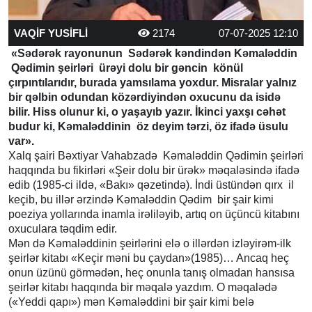
VAQİF YUSİFLİ
2174
07-07-2025 12:10
«Sədərək rayonunun Sədərək kəndindən Kəmaləddin
Qədimin şeirləri ürəyi dolu bir gəncin könül
çırpıntılarıdır, burada yamsılama yoxdur. Misralar yalnız
bir qəlbin odundan közərdiyindən oxucunu da isidə
bilir. Hiss olunur ki, o yaşayıb yazır. İkinci yaxşı cəhət
budur ki, Kəmaləddinin öz deyim tərzi, öz ifadə üsulu
var».
Xalq şairi Bəxtiyar Vahabzadə Kəmaləddin Qədimin şeirləri
haqqında bu fikirləri «Şeir dolu bir ürək» məqaləsində ifadə
edib (1985-ci ildə, «Bakı» qəzetində). İndi üstündən qırx il
keçib, bu illər ərzində Kəmaləddin Qədim bir şair kimi
poeziya yollarında inamla irəliləyib, artıq on üçüncü kitabını
oxuculara təqdim edir.
Mən də Kəmaləddinin şeirlərini elə o illərdən izləyirəm-ilk
şeirlər kitabı «Keçir məni bu çaydan»(1985)… Ancaq heç
onun üzünü görmədən, heç onunla tanış olmadan hansısa
şeirlər kitabı haqqında bir məqalə yazdım. O məqalədə
(«Yeddi qapı») mən Kəmaləddini bir şair kimi belə