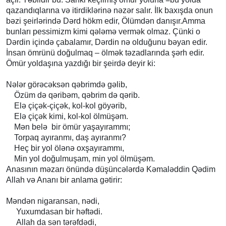
qazandıqlarına və itirdiklərinə nəzər salır. İlk baxışda onun
bəzi şeirlərində Dərd hökm edir, Ölümdən danışır.Amma
bunları pessimizm kimi qələmə vermək olmaz. Çünki o
Dərdin içində çabalamır, Dərdin nə olduğunu bəyan edir.
İnsan ömrünü doğulmaq – ölmək təzadlarında şərh edir.
Ömür yoldaşına yazdığı bir şeirdə deyir ki:
Nələr görəcəksən qəbrimdə gəlib,
Özüm də qəribəm, qəbrim də qərib.
Elə çiçək-çiçək, kol-kol göyərib,
Elə çiçək kimi, kol-kol ölmüşəm.
Mən belə bir ömür yaşayırammı;
Torpaq ayıranmı, daş ayıranmı?
Heç bir yol ölənə oxşayırammı,
Min yol doğulmuşam, min yol ölmüşəm.
Anasının məzarı önündə düşüncələrdə Kəmaləddin Qədim
Allah və Ananı bir anlama gətirir:
Məndən nigaransan, nədi,
Yuxumdasan bir həftədi.
Allah da sən tərəfdədi,