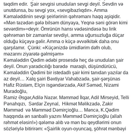
təqdim edir. Şair sevgisi unudulan sevgi deyil. Sevdin və
unutdunsa, bu sevgi yox, «sevgibazlıqdır». Amma
Kəmaləddinin sevgi şeirlərinin qəhrəmanı haqq aşiqidir.
«Mən təzədən gələ bilsəm dünyaya, Yeqnə səni görən kimi
sevərdim»=deyir. Ömrünün hansı vədəsindəsə bu lirik
qəhrəman bir zamanlar sevdiyi, amma uğursuzluğa düçar
olduğu küçəyə gəlir. Amma o küçə əvvəlkitək daha onu
qarşılamır. Çünki: «Küçənizdə ümidlərim dəfn olub,
məzarını ziyarətə gəlmişəm»
Kəmaləddin Qədim ədəbi prosesdə heç də unudulan şair
deyil. Onun yaradıcılığı barədə maraqlı, düşündürücü,
Kəmaləddin Qədimi bir istedadlı şair kimi tanıdan yazılar da
az deyil… Xalq şairi Bəxtiyar Vahabzadə, şair-şərşünas
Hafiz Rüstəm, Elçin isgəndərzadə, Akif Səməd, Nizami
Muradoğlu,
Ramiz Əsgər,Adilə Nəzər. Məmməd İlqar, Adil Mirseyid, Telli
Pənahqızı, Sərdar Zeynal, Hikmət Məlikzadə, Zakir
Məmməd və Məmməd Dəmirçioğlu… Məncə, K.Qədim
haqqında ən sanballı yazını Məmməd Dəmirçioğlu (allah
rəhmət eləsin!») qələmə alıb və mən bu qeydlərimi onun
sözləriylə bitirirəm: «Şairlik oyun-oyuncaq, şöhrət mənbəyi