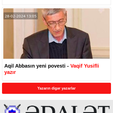
28-02-2024 13:05
Aqil Abbasın yeni povesti -
Vaqif Yusifli
yazır
Yazarın digər yazarlar