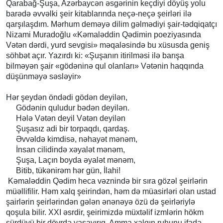
Qarabağ-Şuşa, Azərbaycən əsgərinin keçdiyi döyüş yolu
barədə əvvəlki şeir kitablarında neçə-neçə şeirləri ilə
qarşılaşdım. Mərhum deməyə dilim gəlmədiyi şair-tədqiqatçı
Nizami Muradoğlu «Kəmaləddin Qədimin poeziyasında
Vətən dərdi, yurd sevgisi» məqaləsində bu xüsusda geniş
söhbət açır. Yazırdı ki: «Şuşanın itirilməsi ilə barışa
bilməyən şair «gödəninə qul olanları» Vətənin haqqında
düşünməyə səsləyir»
Hər şeydən öndədi gödən deyilən,
Gödənin quludur bədən deyilən.
Hələ Vətən deyil Vətən deyilən
Şuşasız adi bir torpaqdı, qardaş.
Əvvəldə kimdisə, nəhayət mənəm,
İnsan cilidində xəyalət mənəm,
Şuşa, Laçın boyda əyalət mənəm,
Bitib, tükənirəm hər gün, İlahi!
Kəmaləddin Qədim heca vəznində bir sıra gözəl şeirlərin
müəllifilir. Həm xalq şeirindən, həm də müasirləri olan ustad
şairlərin şeirlərindən gələn ənənəyə özü də şeirləriylə
qoşula bilir. XXI əsrdir, şeirimizdə müxtəlif izmlərin hökm
sürdüyü bir dövrdə yaşayırıq. Amma xalqın ruhunu ifadə