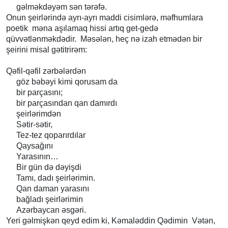
gəlməkdəyəm sən tərəfə.
Onun şeirlərində ayrı-ayrı maddi cisimlərə, məfhumlara
poetik məna aşılamaq hissi artıq get-gedə
qüvvətlənməkdədir. Məsələn, heç nə izah etmədən bir
şeirini misal gətitrirəm:
Qəfil-qəfil zərbələrdən
göz bəbəyi kimi qorusam da
bir parçasını;
bir parçasından qan damırdı
şeirlərimdən
Sətir-sətir,
Tez-tez qoparırdılar
Qaysağını
Yarasının…
Bir gün də dəyişdi
Tamı, dadı şeirlərimin.
Qan daman yarasını
bağladı şeirlərimin
Azərbaycan əsgəri.
Yeri gəlmişkən qeyd edim ki, Kəmaləddin Qədimin Vətən,