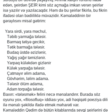
edən, şeirdən ŞEİR kimi söz açmağa imkan verən şeirlər
isə yazılır və yazılacaqdır. Həm də bu şeirlər fikirlə, bu fikrin
ifadəsi olan bədiiliklə müvazidir. Kəmaləddinin bir
gəraylısını misal gətirim:
Yara sirdi, yara məchul,
Təbib yarmağa tələsir.
Barmaq tətiyə gecikir,
Tətik barmağa tələsir.
Budaq üstdə əzizlənir,
Yağış yağır təmizlənir.
Yarpaq küləkdən gizlənir
Külək yarpağa tələsir.
Çatmayır əlim adama,
Gövhərim, ləlim adama.
Tələsir ölüm adama,
Adam torpağa tələsir.
Baxın: «tələsmək» felini necə mənalandırır. Burada söz
oyunu yox, «filosofluq» iddiası yox, adi həqiqəti poeziya dili
ilə mənalı şəkildə ifadə etmək məharəti var.
Kəmaləddin Qədim də bütün kitablarında sevgi şeirlərini də