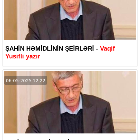
ŞAHİN HƏMİDLİNİN ŞEİRLƏRİ -
Vaqif
Yusifli yazır
06-05-2025 12:22