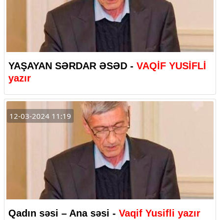
YAŞAYAN SƏRDAR ƏSƏD -
VAQİF YUSİFLİ
yazır
12-03-2024 11:19
Qadın səsi – Ana səsi -
Vaqif Yusifli yazır