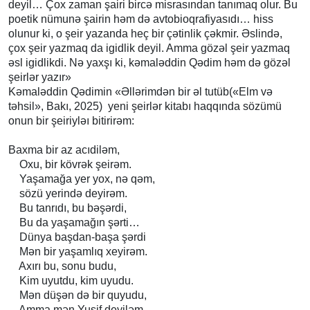
deyil… Çox zaman şairi bircə misrasından tanımaq olur. Bu
poetik nümunə şairin həm də avtobioqrafiyasıdı… hiss
olunur ki, o şeir yazanda heç bir çətinlik çəkmir. Əslində,
çox şeir yazmaq da igidlik deyil. Amma gözəl şeir yazmaq
əsl igidlikdi. Nə yaxşı ki, kəmaləddin Qədim həm də gözəl
şeirlər yazır»
Kəmaləddin Qədimin «Əllərimdən bir əl tutüb(«Elm və
təhsil», Bakı, 2025) yeni şeirlər kitabı haqqında sözümü
onun bir şeiriyləı bitirirəm:
Baxma bir az acıdiləm,
Oxu, bir kövrək şeirəm.
Yaşamağa yer yox, nə qəm,
sözü yerində deyirəm.
Bu tanrıdı, bu bəşərdi,
Bu da yaşamağın şərti…
Dünya başdan-başa şərdi
Mən bir yaşamlıq xeyirəm.
Axırı bu, sonu budu,
Kim uyutdu, kim uyudu.
Mən düşən də bir quyudu,
Amma mən Yusif deyiləm.