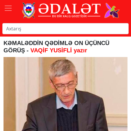
KƏMALƏDDİN QƏDİMLƏ ON ÜÇÜNCÜ
GÖRÜŞ -
VAQİF YUSİFLİ yazır