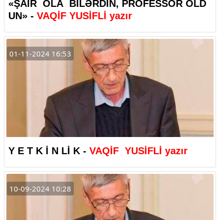
«
ŞAİR
OLA
BİLƏRDİN
,
PROFESSOR
OLD
UN
» -
VAQİF YUSİFLİ yazır
01-11-2024 16:53
Y
E
T
K
İ
N
Lİ
K -
VAQİF
YUSİFLİ yazır
10-09-2024 10:28