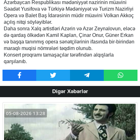
Azərbaycan Respublikası mədəniyyət nazirinin müavini
Səadət Yusifova və Türkiyə Mədəniyyət və Turizm Nazirliyi
Opera və Balet Baş İdarəsinin müdir müavini Volkan Akkoç
açılış nitqi söyləyiblər.
Daha sonra Xalq artistləri Azərin və Azər Zeynalovun, eləcə
də qardaş ölkədən Kamil Kaplan, Çinar Onur, Güner Erkan
və başqa tanınmış opera sənətçilərinin ifasında bir-birindən
maraqlı muqisi nömrələri təqdim olunub.
Konsert proqramı tamaşaçılar tərəfindən alqışlarla
qarşılanıb.
Digər Xəbərlər
05-08-2026 13:28