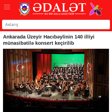
Ankarada Üzeyir Hacıbəylinin 140 illiyi
münasibətilə konsert keçirilib