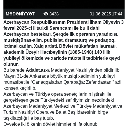
MƏDƏNİYYƏT
3438
01-06-2025 17:44
Azərbaycan Respublikasının Prezidenti İlham Əliyevin 3
fevral 2025-ci il tarixli Sərəncamı ilə bu il dahi
Azərbaycan bəstəkarı, Şərqdə ilk operanın yaradıcısı,
musiqişünas-alim, publisist, dramaturq və pedaqoq,
ictimai xadim, Xalq artisti, Dövlət mükafatları laureatı,
akademik Üzeyir Hacıbəylinin (1885-1948) 140 illik
yubileyi ölkəmizdə və xaricdə müxtəlif tədbirlərlə qeyd
olunur.
Bu barədə
Adalet.az-
a Mədəniyyət Nazirliyindən bildirilib.
Mayın 31-də Ankarada böyük musiqi xadiminin yubileyi
münasibətilə “Çanaqqaladan Qarabağa: Zəfər dastanı” adlı
konsert keçirilib.
Azərbaycan və Türkiyə opera sənətçilərinin iştirakı ilə
gerçəkləşən gecə Türkiyədəki səfirliyimizin nəzdindəki
Azərbaycan Mədəniyyət Mərkəzi və Türkiyə Mədəniyyət və
Turizm Nazirliyi Opera və Balet Baş İdarəsinin birgə
təşkilatçılığı ilə baş tutub.
Əvvəlcə iki ölkənin dövlət himnlərini ifa olunub.