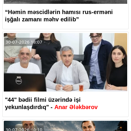
“Həmin məscidlərin hamısı rus-erməni
işğalı zamanı məhv edilib”
30-07-2026 18:07
"44" bədii filmi üzərində işi
yekunlaşdırdıq" -
Anar Ələkbərov
30-07-2026 10:10