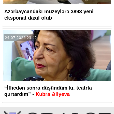
Azərbaycandakı muzeylərə 3893 yeni
eksponat daxil olub
24-07-2026 23:42
“İflicdən sonra düşündüm ki, teatrla
qurtardım” -
Kubra Əliyeva