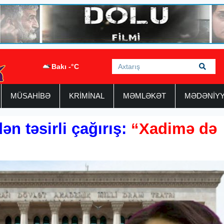
Bakı -°C
MÜSAHİBƏ
KRİMİNAL
MƏMLƏKƏT
MƏDƏNİY
n təsirli çağırış:
“Xadimə də