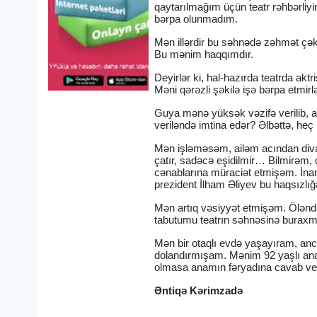
qaytarılmağım üçün teatr rəhbərliyi
bərpa olunmadım.
Mən illərdir bu səhnədə zəhmət ç
Bu mənim haqqımdır.
Deyirlər ki, hal-hazırda teatrda akt
Məni qərəzli şəkilə işə bərpa etmirl
Guya mənə yüksək vəzifə verilib, 
veriləndə imtina edər? Əlbəttə, he
Mən işləməsəm, ailəm acından diva
çatır, sadəcə eşidilmir… Bilmirəm,
cənablarına müraciət etmişəm. İna
prezident İlham Əliyev bu haqsızlığ
Mən artıq vəsiyyət etmişəm. Öləndə 
tabutumu teatrın səhnəsinə buraxma
Mən bir otaqlı evdə yaşayıram, an
dolandırmışam. Mənim 92 yaşlı ana
olmasa anamın fəryadına cavab ver
Əntiqə Kərimzadə