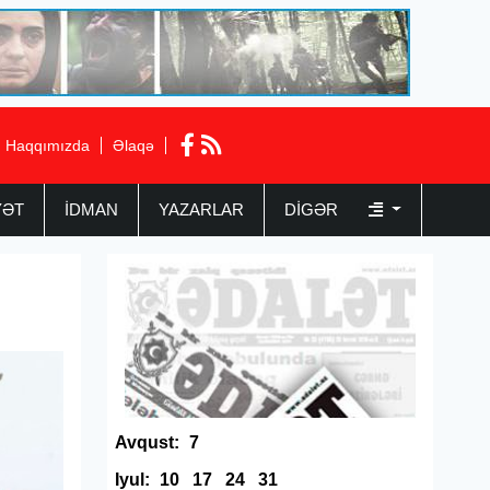
Haqqımızda
Əlaqə
YƏT
İDMAN
YAZARLAR
DIGƏR
Avqust:
7
Iyul:
10
17
24
31