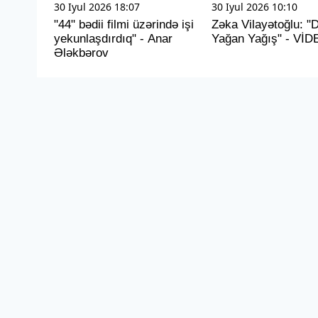
30 Iyul 2026 18:07
30 Iyul 2026 10:10
"44" bədii filmi üzərində işi
Zəka Vilayətoğlu: "
yekunlaşdırdıq" - Anar
Yağan Yağış" - VİD
Ələkbərov