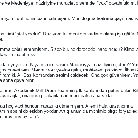
nə və Mədəniyyət nazirliyinə müraciət etsəm də, “yox” cavabı aldım. 
əkmişəm, səhnənin tozun udmuşam. Mən doğma teatrıma qayıtmaq is
risa kimi “ştat yoxdur”. Razıyam ki, məni ora xadimə olaraq işə götürsü
ər.
amma qəbul etməmişəm. Sizcə bu, nə dərəcədə inandırıcıdır? Kimə v
ç kəs imtina etməz.
rları yeyəcək. Niyə mənim səsim Mədəniyyət nazirliyinə çatmır? Ya
 çox çarəsizəm. Məcbur vəziyyətdə qalıb, möhtərəm prezident İlham 
nıram ki, Ali Baş Komandan səsimi eşidəcək. Ona çox güvənirəm. Ya
a sona qoya bilər.
məni Akademik Milli Dram Teatrının pilləkanlarından götürsünlər. Bil
yacaqlar, ona görə pilləkanlardan məni dəfnə aparsınlar.
caq heç vaxt bundan narazılıq etməmişəm. Ailəmi halal qazancımla
mın səsini də eşidən yoxdur. Artıq anam da mənimlə birgə fəryad ed
ilməsini istəyirəm”.