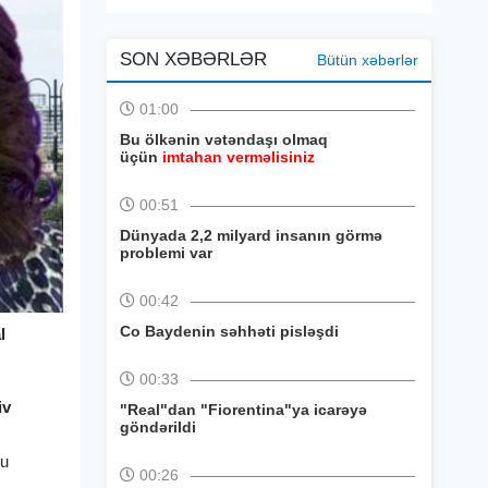
SON XƏBƏRLƏR
Bütün xəbərlər
01:00
Bu ölkənin vətəndaşı olmaq
üçün
imtahan verməlisiniz
00:51
Dünyada 2,2 milyard insanın görmə
problemi var
00:42
Co Baydenin səhhəti pisləşdi
l
00:33
iv
"Real"dan "Fiorentina"ya icarəyə
göndərildi
nu
00:26