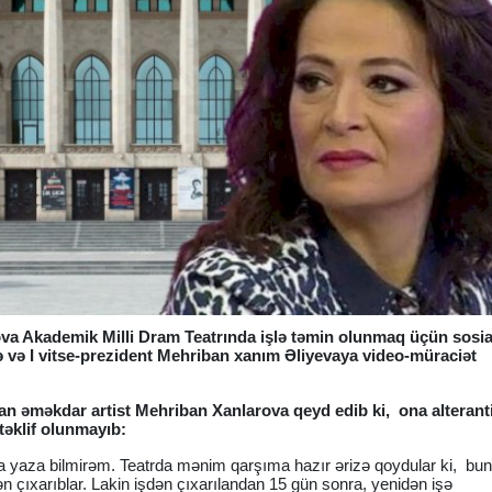
va Akademik Milli Dram Teatrında işlə təmin olunmaq üçün sosia
 və I vitse-prezident Mehriban xanım Əliyevaya video-müraciət
şan əməkdar artist Mehriban Xanlarova qeyd edib ki, ona alterant
 təklif olunmayıb:
nca yaza bilmirəm. Teatrda mənim qarşıma hazır ərizə qoydular ki, bu
n çıxarıblar. Lakin işdən çıxarılandan 15 gün sonra, yenidən işə