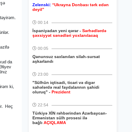
İşə
Zelenski:
“Ukrayna Donbası tərk edən
deyil”
təyirəm.
00:14
İspaniyadan yeni qərar -
Sərhədlərdə
nlər.
şəxsiyyət sənədləri yoxlanılacaq
əzifə
00:05
Qanunsuz saxlanılan silah-sursat
aşkarlandı
xud da
Əliyev
lnız
23:00
"Sülhün iqtisadi, ticari və digər
irəm ki,
sahələrdə real faydalarının şahidi
oluruq" -
Prezident
22:54
ir. Heç
Türkiyə XİN rəhbərindən Azərbaycan-
Ermənistan sülh prosesi ilə
bağlı
AÇIQLAMA