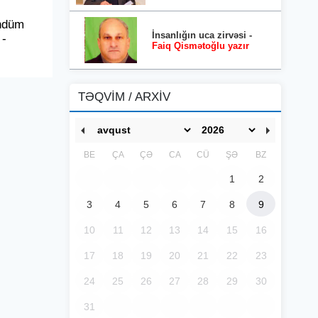
ündüm
İnsanlığın uca zirvəsi -
 -
Faiq Qismətoğlu yazır
TƏQVİM / ARXİV
BE
ÇA
ÇƏ
CA
CÜ
ŞƏ
BZ
1
2
3
4
5
6
7
8
9
10
11
12
13
14
15
16
17
18
19
20
21
22
23
24
25
26
27
28
29
30
31