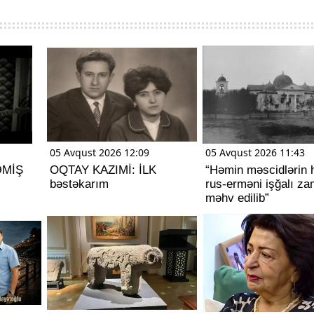
05 Avqust 2026 12:09
05 Avqust 2026 11:43
ƏMİŞ
OQTAY KAZIMİ: İLK
“Həmin məscidlərin 
bəstəkarım
rus-erməni işğalı za
məhv edilib”