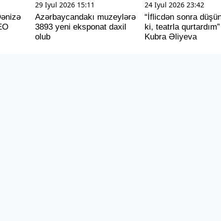
29 Iyul 2026 15:11
24 Iyul 2026 23:42
Dənizə
Azərbaycandakı muzeylərə
“İflicdən sonra düş
EO
3893 yeni eksponat daxil
ki, teatrla qurtardım”
olub
Kubra Əliyeva