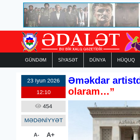
GÜNDƏM
SİYASƏT
DÜNYA
HÜQUQ
Əməkdar artistdə
23 Iyun 2026
olaram…”
12:10
454
MƏDƏNİYYƏT
A+
A-