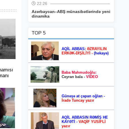
22:26
Azərbaycan–ABŞ münasibətlərində yeni
dinamika
TOP 5
AQİL ABBAS:
ƏZRAYILIN
ERKƏK-DİŞİLİYİ -
(hekayə)
hamısı
Baba Mahmudoğlu:
manı
Ceyran bala -
VİDEO
Günəşə at çapan oğlan -
İradə Tuncay yazır
AQİL ABBASIN RƏMİŞ HE
KAYƏTİ -
VAQİF YUSİFLİ
yazır