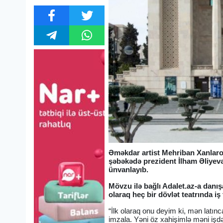
Əməkdar artist Mehriban Xanlaro
şəbəkədə prezident İlham Əliyevə
ünvanlayıb.
Mövzu ilə bağlı Adalet.az-a danı
olaraq heç bir dövlət teatrında iş
“İlk olaraq onu deyim ki, mən latı
imzala. Yəni öz xahişimlə məni işdə