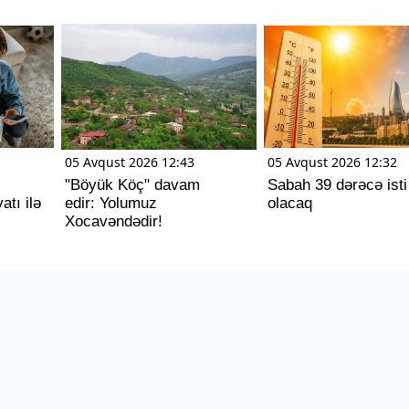
05 Avqust 2026 12:43
05 Avqust 2026 12:32
"Böyük Köç" davam
Sabah 39 dərəcə isti
tı ilə
edir: Yolumuz
olacaq
Xocavəndədir!