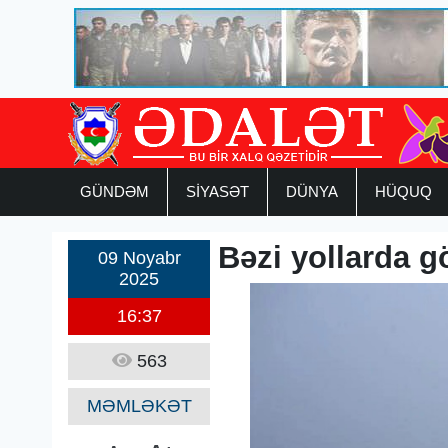
GÜNDƏM
SİYASƏT
DÜNYA
HÜQUQ
Bəzi yollarda 
09 Noyabr
2025
16:37
563
MƏMLƏKƏT