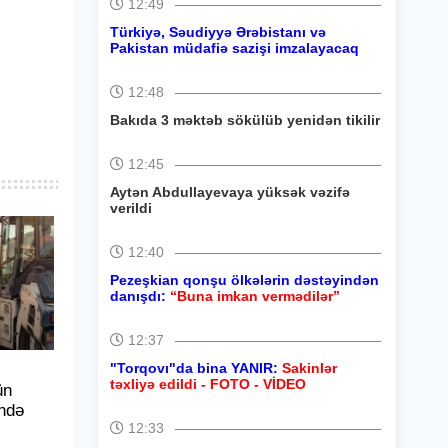
12:49
Türkiyə, Səudiyyə Ərəbistanı və
Pakistan müdafiə sazişi imzalayacaq
12:48
Bakıda 3 məktəb sökülüb yenidən tikilir
12:45
Aytən Abdullayevaya yüksək vəzifə
verildi
12:40
Pezeşkian qonşu ölkələrin dəstəyindən
danışdı:
“Buna imkan vermədilər”
12:37
"Torqovı"da bina YANIR:
Sakinlər
təxliyə edildi - FOTO - VİDEO
ün
ində
12:33