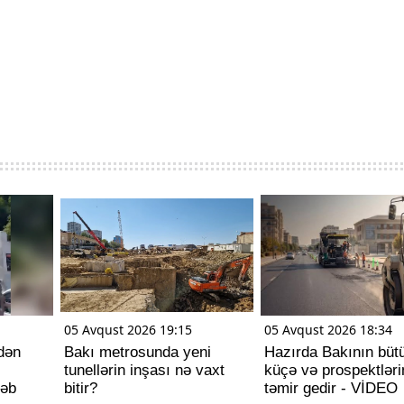
05 Avqust 2026 19:15
05 Avqust 2026 18:34
dən
Bakı metrosunda yeni
Hazırda Bakının büt
tunellərin inşası nə vaxt
küçə və prospektlər
ləb
bitir?
təmir gedir - VİDEO