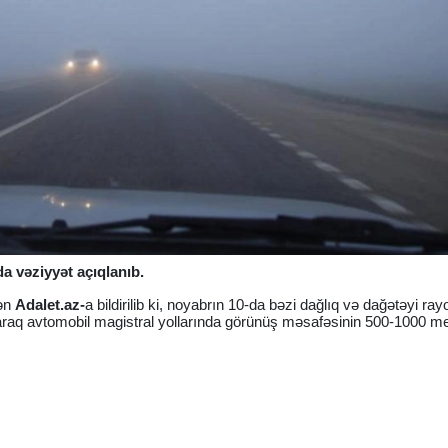
a vəziyyət açıqlanıb.
ən
Adalet.az-
a bildirilib ki, noyabrın 10-da bəzi dağlıq və dağətəyi ra
olaraq avtomobil magistral yollarında görünüş məsafəsinin 500-1000 m