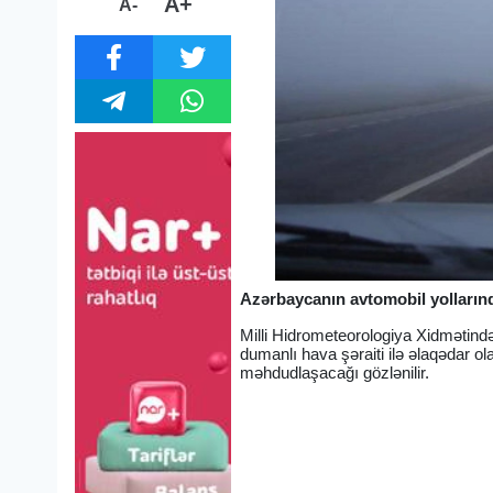
A+
A-
Azərbaycanın avtomobil yollarınd
Milli Hidrometeorologiya Xidmətind
dumanlı hava şəraiti ilə əlaqədar 
məhdudlaşacağı gözlənilir.