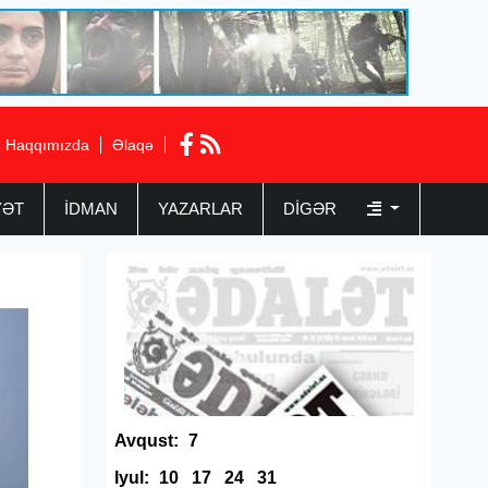
Haqqımızda
Əlaqə
YƏT
İDMAN
YAZARLAR
DIGƏR
Avqust:
7
Iyul:
10
17
24
31