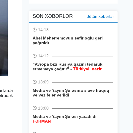
SON XƏBƏRLƏR
Bütün xəbərlər
14:13
Abel Məhərrəmovun səfir oğlu geri
çağırıldı
14:12
"Avropa bizi Rusiya qazını tədarük
etməməyə çağırır" -
Türkiyəli nazir
13:09
yonlarda
Media və Yayım Şurasına əlavə hüquq
və vəzifələr verildi
etrədək
13:00
Media və Yayım Şurası yaradıldı -
FƏRMAN