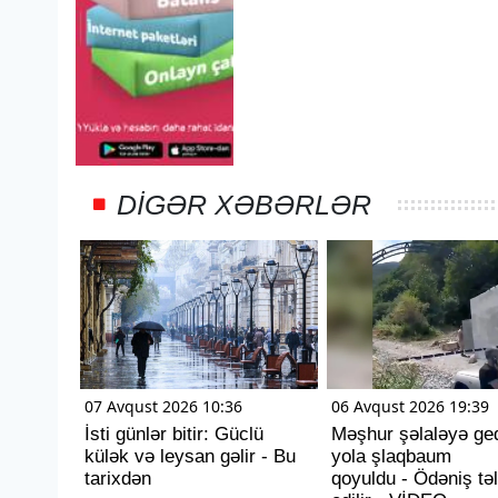
DIGƏR XƏBƏRLƏR
07 Avqust 2026 10:36
06 Avqust 2026 19:39
İsti günlər bitir: Güclü
Məşhur şəlaləyə ge
külək və leysan gəlir - Bu
yola şlaqbaum
tarixdən
qoyuldu - Ödəniş tə