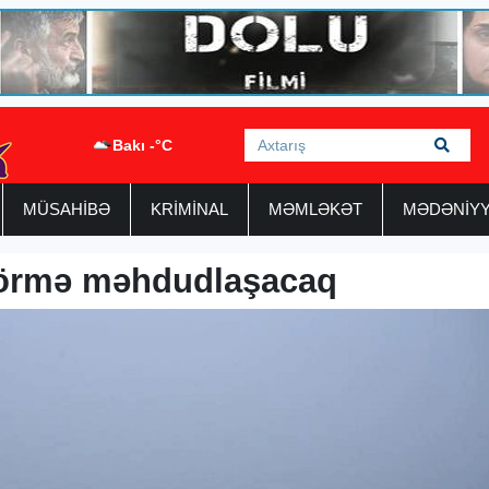
Bakı -°C
MÜSAHİBƏ
KRİMİNAL
MƏMLƏKƏT
MƏDƏNİY
görmə məhdudlaşacaq