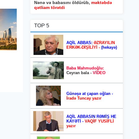
Nənə və babasını öldürüb,
məktəbdə
qətliam törətdi
TOP 5
AQİL ABBAS:
ƏZRAYILIN
ERKƏK-DİŞİLİYİ -
(hekayə)
Baba Mahmudoğlu:
Ceyran bala -
VİDEO
Günəşə at çapan oğlan -
İradə Tuncay yazır
AQİL ABBASIN RƏMİŞ HE
KAYƏTİ -
VAQİF YUSİFLİ
yazır