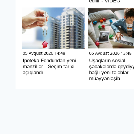
edilir - VİDEO
05 Avqust 2026 14:48
05 Avqust 2026 13:48
İpoteka Fondundan yeni
Uşaqların sosial
mənzillər - Seçim tarixi
şəbəkələrdə qeydiyya
açıqlandı
bağlı yeni tələblər
müəyyənləşib