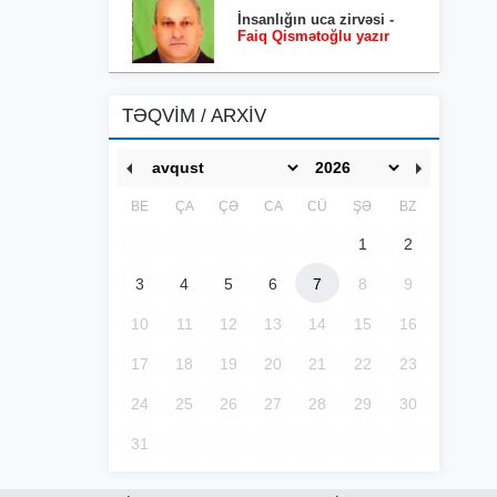
İnsanlığın uca zirvəsi -
Faiq Qismətoğlu yazır
TƏQVİM / ARXİV
BE
ÇA
ÇƏ
CA
CÜ
ŞƏ
BZ
1
2
3
4
5
6
7
8
9
10
11
12
13
14
15
16
17
18
19
20
21
22
23
24
25
26
27
28
29
30
31