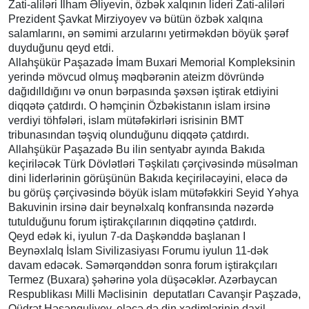
Zati-aliləri İlham Əliyevin, özbək xalqının lideri Zati-aliləri
Prezident Şavkat Mirziyoyev və bütün özbək xalqına
salamlarını, ən səmimi arzularını yetirməkdən böyük şərəf
duyduğunu qeyd etdi.
Allahşükür Paşazadə İmam Buxari Memorial Kompleksinin
yerində mövcud olmuş məqbərənin ateizm dövründə
dağıdılldığını və onun bərpasında şəxsən iştirak etdiyini
diqqətə çatdırdı. O həmçinin Özbəkistanın islam irsinə
verdiyi töhfələri, islam mütəfəkirləri isrisinin BMT
tribunasından təşviq olunduğunu diqqətə çatdırdı.
Allahşükür Paşazadə Bu ilin sentyabr ayında Bakıda
keçiriləcək Türk Dövlətləri Təşkilatı çərçivəsində müsəlman
dini liderlərinin görüşünün Bakıda keçiriləcəyini, eləcə də
bu görüş çərçivəsində böyük islam mütəfəkkiri Seyid Yəhya
Bakuvinin irsinə dair beynəlxalq konfransında nəzərdə
tutulduğunu forum iştirakçılarının diqqətinə çatdırdı.
Qeyd edək ki, iyulun 7-da Daşkənddə başlanan I
Beynəxlalq İslam Sivilizasiyası Forumu iyulun 11-dək
davam edəcək. Səmərqənddən sonra forum iştirakçıları
Termez (Buxara) şəhərinə yola düşəcəklər. Azərbaycan
Respublikası Milli Məclisinin deputatları Cavanşir Paşzadə,
Qüdrət Həsənquliyev, eləcə də din xadimlərinin daxil