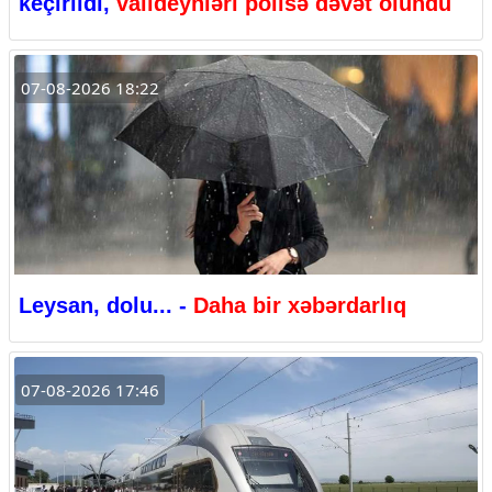
keçirildi,
valideynləri polisə dəvət olundu
07-08-2026 18:22
Leysan, dolu... -
Daha bir xəbərdarlıq
07-08-2026 17:46