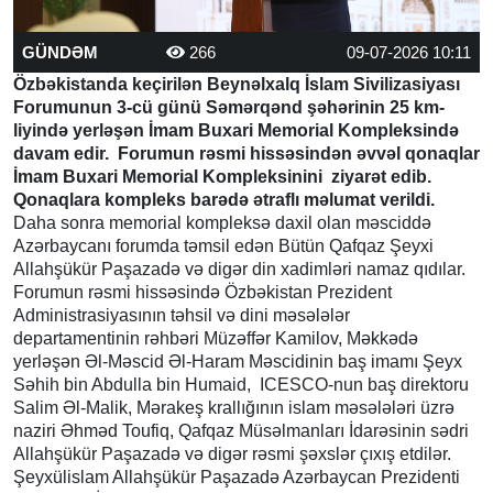
GÜNDƏM
266
09-07-2026 10:11
Özbəkistanda keçirilən Beynəlxalq İslam Sivilizasiyası
Forumunun 3-cü günü Səmərqənd şəhərinin 25 km-
liyində yerləşən İmam Buxari Memorial Kompleksində
davam edir. Forumun rəsmi hissəsindən əvvəl qonaqlar
İmam Buxari Memorial Kompleksinini ziyarət edib.
Qonaqlara kompleks barədə ətraflı məlumat verildi.
Daha sonra memorial kompleksə daxil olan məsciddə
Azərbaycanı forumda təmsil edən Bütün Qafqaz Şeyxi
Allahşükür Paşazadə və digər din xadimləri namaz qıdılar.
Forumun rəsmi hissəsində Özbəkistan Prezident
Administrasiyasının təhsil və dini məsələlər
departamentinin rəhbəri Müzəffər Kamilov, Məkkədə
yerləşən Əl-Məscid Əl-Haram Məscidinin baş imamı Şeyx
Səhih bin Abdulla bin Humaid, ICESCO-nun baş direktoru
Salim Əl-Malik, Mərakeş krallığının islam məsələləri üzrə
naziri Əhməd Toufiq, Qafqaz Müsəlmanları İdarəsinin sədri
Allahşükür Paşazadə və digər rəsmi şəxslər çıxış etdilər.
Şeyxülislam Allahşükür Paşazadə Azərbaycan Prezidenti