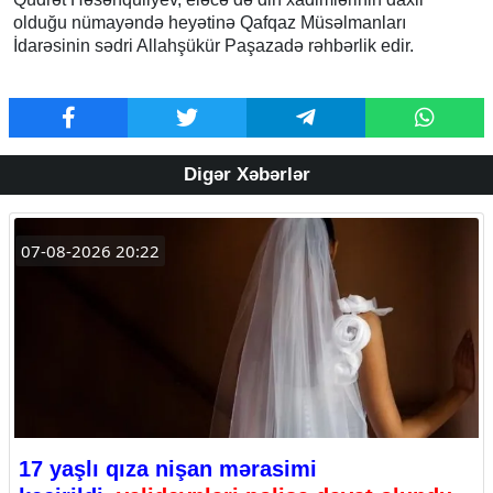
olduğu nümayəndə heyətinə Qafqaz Müsəlmanları
İdarəsinin sədri Allahşükür Paşazadə rəhbərlik edir.
Digər Xəbərlər
07-08-2026 20:22
17 yaşlı qıza nişan mərasimi