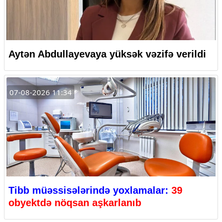
Aytən Abdullayevaya yüksək vəzifə verildi
07-08-2026 11:34
Tibb müəssisələrində yoxlamalar:
39
obyektdə nöqsan aşkarlanıb