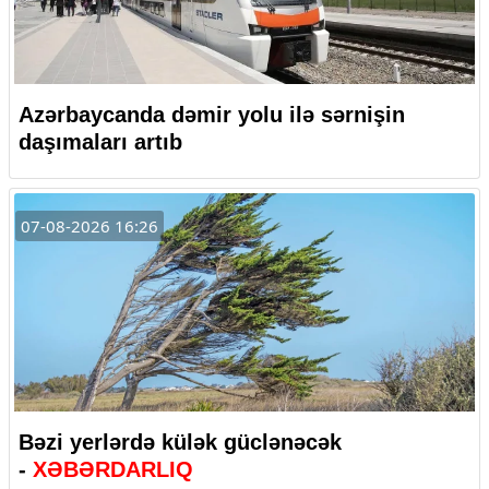
Azərbaycanda dəmir yolu ilə sərnişin
daşımaları artıb
07-08-2026 16:26
Bəzi yerlərdə külək güclənəcək
-
XƏBƏRDARLIQ