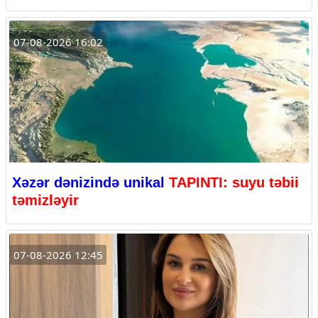
07-08-2026 16:02
Xəzər dənizində unikal
TAPINTI: suyu təbii
təmizləyir
07-08-2026 12:45