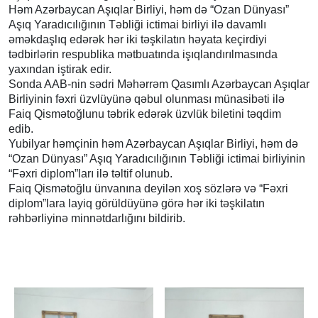
Həm Azərbaycan Aşıqlar Birliyi, həm də “Ozan Dünyası”
Aşıq Yaradıcılığının Təbliği ictimai birliyi ilə davamlı
əməkdaşlıq edərək hər iki təşkilatın həyata keçirdiyi
tədbirlərin respublika mətbuatında işıqlandırılmasında
yaxından iştirak edir.
Sonda AAB-nin sədri Məhərrəm Qasımlı Azərbaycan Aşıqlar
Birliyinin fəxri üzvlüyünə qəbul olunması münasibəti ilə
Faiq Qismətoğlunu təbrik edərək üzvlük biletini təqdim
edib.
Yubilyar həmçinin həm Azərbaycan Aşıqlar Birliyi, həm də
“Ozan Dünyası” Aşıq Yaradıcılığının Təbliği ictimai birliyinin
“Fəxri diplom”ları ilə təltif olunub.
Faiq Qismətoğlu ünvanına deyilən xoş sözlərə və “Fəxri
diplom”lara layiq görüldüyünə görə hər iki təşkilatın
rəhbərliyinə minnətdarlığını bildirib.