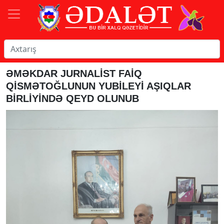
ƏMƏKDAR JURNALİST FAİQ
QİSMƏTOĞLUNUN YUBİLEYİ AŞIQLAR
BİRLİYİNDƏ QEYD OLUNUB