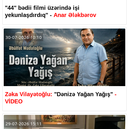
"44" bədii filmi üzərində işi
yekunlaşdırdıq" -
Anar Ələkbərov
30-07-2026 10:10
Zəka Vilayətoğlu:
"Dənizə Yağan Yağış"
-
VİDEO
29-07-2026 15:11