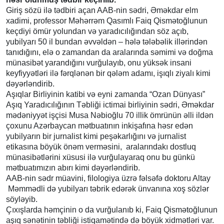
Giriş sözü ilə tədbiri açan AAB-nin sədri, Əməkdar elm
xadimi, professor Məhərrəm Qasımlı Faiq Qismətoğlunun
keçdiyi ömür yolundan və yaradıcılığından söz açıb,
yubilyarı 50 il bundan əvvəldən – hələ tələbəlik illərindən
tanıdığını, elə o zamandan da aralarında səmimi və doğma
münasibət yarandığını vurğulayıb, onu yüksək insani
keyfiyyətləri ilə fərqlənən bir qələm adamı, işıqlı ziyalı kimi
dəyərləndirib.
Aşıqlar Birliyinin katibi və eyni zamanda “Ozan Dünyası”
Aşıq Yaradıcılığının Təbliği ictimai birliyinin sədri, Əməkdar
mədəniyyət işçisi Musa Nəbioğlu 70 illik ömrünün əlli ildən
çoxunu Azərbaycan mətbuatının inkişafına həsr edən
yubilyarın bir jurnalist kimi peşəkarlığını və jurnalist
etikasına böyük önəm verməsini, aralarındakı dostluq
münasibətlərini xüsusi ilə vurğulayaraq onu bu günkü
mətbuatımızın abırı kimi dəyərləndirib.
AAB-nin sədr müavini, filologiya üzrə fəlsəfə doktoru Altay
Məmmədli də yubilyarı təbrik edərək ünvanına xoş sözlər
söyləyib.
Çıxışlarda həmçinin o da vurğulanıb ki, Faiq Qismətoğlunun
aşıq sənətinin təbliği istiqamətində də böyük xidmətləri var.