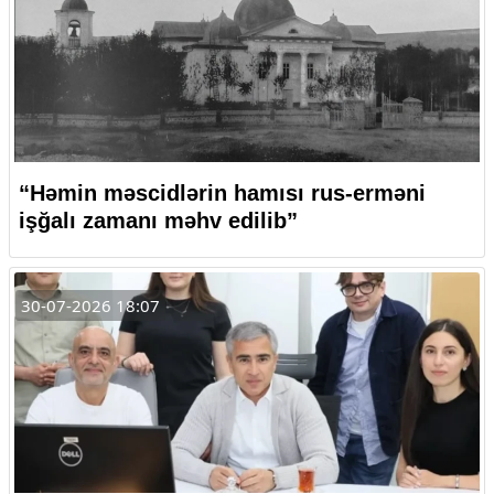
“Həmin məscidlərin hamısı rus-erməni
işğalı zamanı məhv edilib”
30-07-2026 18:07