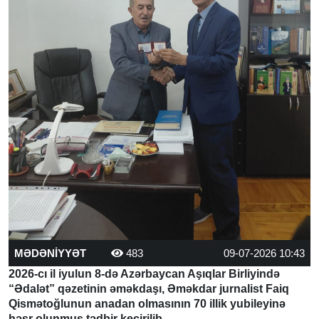
MƏDƏNİYYƏT
483
09-07-2026 10:43
2026-cı il iyulun 8-də Azərbaycan Aşıqlar Birliyində
“Ədalət” qəzetinin əməkdaşı, Əməkdar jurnalist Faiq
Qismətoğlunun anadan olmasının 70 illik yubileyinə
həsr olunmuş tədbir keçirilib.