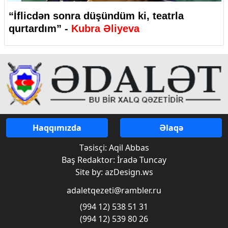
“İflicdən sonra düşündüm ki, teatrla
qurtardım” -
Kubra Əliyeva
Haqqımızda
Əlaqə
Təsisçi: Aqil Abbas
Baş Redaktor: İradə Tuncay
Site by: azDesign.ws
adaletqezeti@rambler.ru
(994 12) 538 51 31
(994 12) 539 80 26