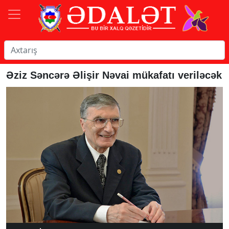
Əziz Səncərə Əlişir Nəvai mükafatı veriləcək