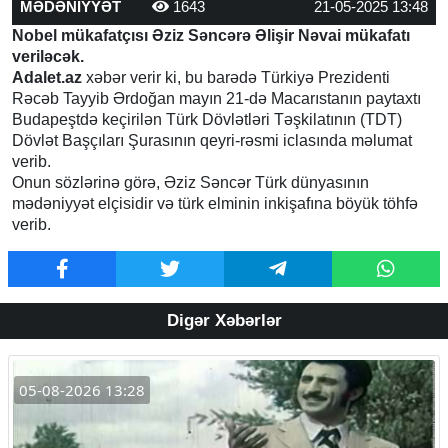
MƏDƏNİYYƏT
1643
21-05-2025 13:48
Nobel mükafatçısı Əziz Səncərə Əlişir Nəvai mükafatı
veriləcək.
Adalet.az
xəbər verir ki, bu barədə Türkiyə Prezidenti
Rəcəb Tayyib Ərdoğan mayın 21-də Macarıstanın paytaxtı
Budapeştdə keçirilən Türk Dövlətləri Təşkilatının (TDT)
Dövlət Başçıları Şurasının qeyri-rəsmi iclasında məlumat
verib.
Onun sözlərinə görə, Əziz Səncər Türk dünyasının
mədəniyyət elçisidir və türk elminin inkişafına böyük töhfə
verib.
Digər Xəbərlər
05-08-2026 13:28