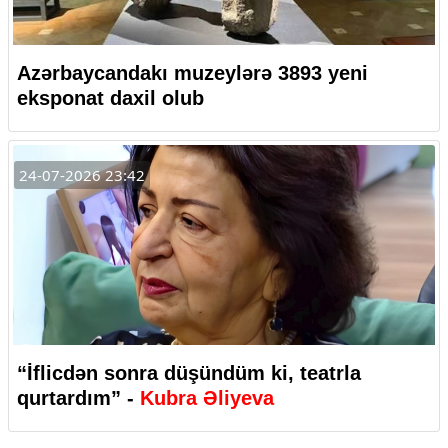
Azərbaycandakı muzeylərə 3893 yeni
eksponat daxil olub
24-07-2026 23:42
“İflicdən sonra düşündüm ki, teatrla
qurtardım” -
Kubra Əliyeva