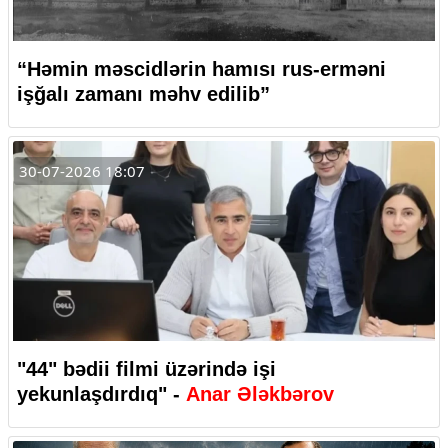
“Həmin məscidlərin hamısı rus-erməni
işğalı zamanı məhv edilib”
30-07-2026 18:07
"44" bədii filmi üzərində işi
yekunlaşdırdıq" -
Anar Ələkbərov