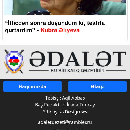
“İflicdən sonra düşündüm ki, teatrla
qurtardım” -
Kubra Əliyeva
Haqqımızda
Əlaqə
Təsisçi: Aqil Abbas
Baş Redaktor: İradə Tuncay
Site by: azDesign.ws
adaletqezeti@rambler.ru