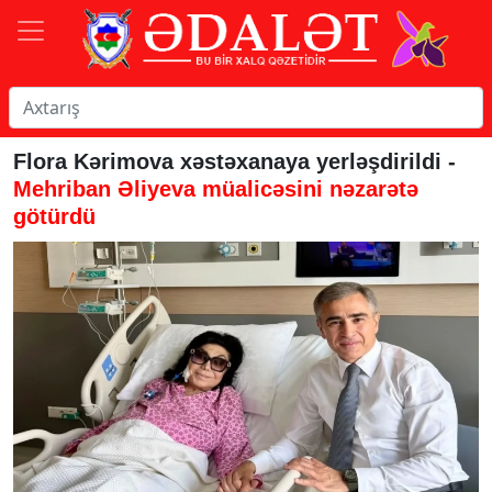
Flora Kərimova xəstəxanaya yerləşdirildi -
Mehriban Əliyeva müalicəsini nəzarətə
götürdü