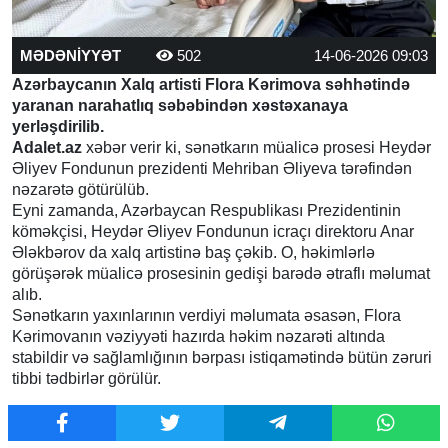
MƏDƏNİYYƏT
502
14-06-2026 09:03
Azərbaycanın Xalq artisti Flora Kərimova səhhətində
yaranan narahatlıq səbəbindən xəstəxanaya
yerləşdirilib.
Adalet.az
xəbər verir ki, sənətkarın müalicə prosesi Heydər
Əliyev Fondunun prezidenti Mehriban Əliyeva tərəfindən
nəzarətə götürülüb.
Eyni zamanda, Azərbaycan Respublikası Prezidentinin
köməkçisi, Heydər Əliyev Fondunun icraçı direktoru Anar
Ələkbərov da xalq artistinə baş çəkib. O, həkimlərlə
görüşərək müalicə prosesinin gedişi barədə ətraflı məlumat
alıb.
Sənətkarın yaxınlarının verdiyi məlumata əsasən, Flora
Kərimovanın vəziyyəti hazırda həkim nəzarəti altında
stabildir və sağlamlığının bərpası istiqamətində bütün zəruri
tibbi tədbirlər görülür.