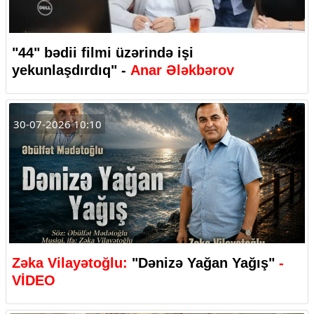
"44" bədii filmi üzərində işi
yekunlaşdırdıq" -
Anar Ələkbərov
30-07-2026 10:10
Zəka Vilayətoğlu:
"Dənizə Yağan Yağış"
-
VİDEO