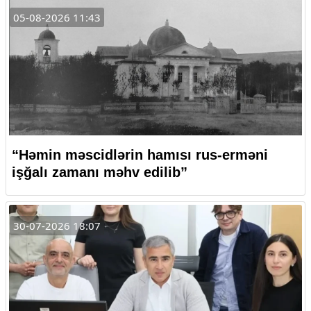
05-08-2026 11:43
“Həmin məscidlərin hamısı rus-erməni
işğalı zamanı məhv edilib”
30-07-2026 18:07