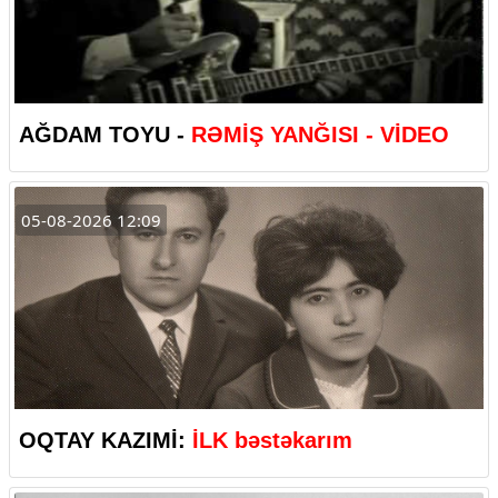
AĞDAM TOYU -
RƏMİŞ YANĞISI - VİDEO
05-08-2026 12:09
OQTAY KAZIMİ:
İLK bəstəkarım