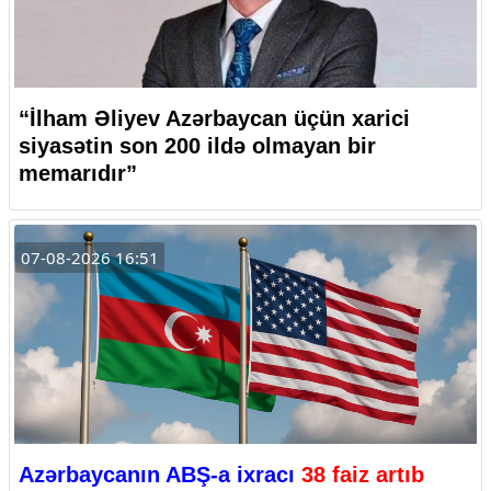
“İlham Əliyev Azərbaycan üçün xarici
siyasətin son 200 ildə olmayan bir
memarıdır”
07-08-2026 16:51
Azərbaycanın ABŞ-a ixracı
38 faiz artıb