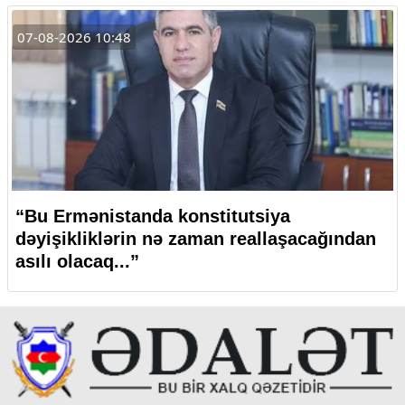
07-08-2026 10:48
“Bu Ermənistanda konstitutsiya
dəyişikliklərin nə zaman reallaşacağından
asılı olacaq...”