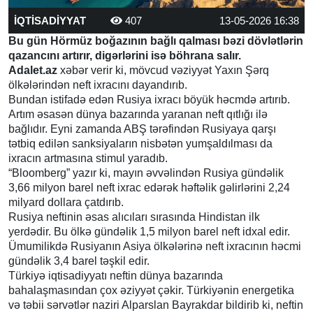
İQTİSADİYYAT
407
13-05-2026 16:38
Bu gün Hörmüz boğazının bağlı qalması bəzi dövlətlərin
qazancını artırır, digərlərini isə böhrana salır.
Adalet.az
xəbər verir ki, mövcud vəziyyət Yaxın Şərq
ölkələrindən neft ixracını dayandırıb.
Bundan istifadə edən Rusiya ixracı böyük həcmdə artırıb.
Artım əsasən dünya bazarında yaranan neft qıtlığı ilə
bağlıdır. Eyni zamanda ABŞ tərəfindən Rusiyaya qarşı
tətbiq edilən sanksiyaların nisbətən yumşaldılması da
ixracın artmasına stimul yaradıb.
“Bloomberg” yazır ki, mayın əvvəlindən Rusiya gündəlik
3,66 milyon barel neft ixrac edərək həftəlik gəlirlərini 2,24
milyard dollara çatdırıb.
Rusiya neftinin əsas alıcıları sırasında Hindistan ilk
yerdədir. Bu ölkə gündəlik 1,5 milyon barel neft idxal edir.
Ümumilikdə Rusiyanın Asiya ölkələrinə neft ixracının həcmi
gündəlik 3,4 barel təşkil edir.
Türkiyə iqtisadiyyatı neftin dünya bazarında
bahalaşmasından çox əziyyət çəkir. Türkiyənin energetika
və təbii sərvətlər naziri Alparslan Bayrakdar bildirib ki, neftin