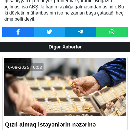
iqtisadiyyatı üçün böyük problemlər yaradıb. Boğazın
açılması isə ABŞ ilə İranın razılığa gəlməsindən asılıdır. Bu
iki dövlətin müharibəsinin isə nə zaman başa çatacağı heç
kimə bəlli deyil.
Digər Xəbərlər
10-08-2026 10:08
Qızıl almaq istəyənlərin nəzərinə