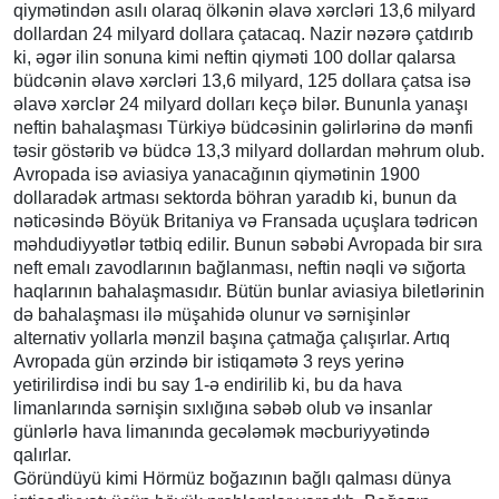
qiymətindən asılı olaraq ölkənin əlavə xərcləri 13,6 milyard
dollardan 24 milyard dollara çatacaq. Nazir nəzərə çatdırıb
ki, əgər ilin sonuna kimi neftin qiyməti 100 dollar qalarsa
büdcənin əlavə xərcləri 13,6 milyard, 125 dollara çatsa isə
əlavə xərclər 24 milyard dolları keçə bilər. Bununla yanaşı
neftin bahalaşması Türkiyə büdcəsinin gəlirlərinə də mənfi
təsir göstərib və büdcə 13,3 milyard dollardan məhrum olub.
Avropada isə aviasiya yanacağının qiymətinin 1900
dollaradək artması sektorda böhran yaradıb ki, bunun da
nəticəsində Böyük Britaniya və Fransada uçuşlara tədricən
məhdudiyyətlər tətbiq edilir. Bunun səbəbi Avropada bir sıra
neft emalı zavodlarının bağlanması, neftin nəqli və sığorta
haqlarının bahalaşmasıdır. Bütün bunlar aviasiya biletlərinin
də bahalaşması ilə müşahidə olunur və sərnişinlər
alternativ yollarla mənzil başına çatmağa çalışırlar. Artıq
Avropada gün ərzində bir istiqamətə 3 reys yerinə
yetirilirdisə indi bu say 1-ə endirilib ki, bu da hava
limanlarında sərnişin sıxlığına səbəb olub və insanlar
günlərlə hava limanında gecələmək məcburiyyətində
qalırlar.
Göründüyü kimi Hörmüz boğazının bağlı qalması dünya