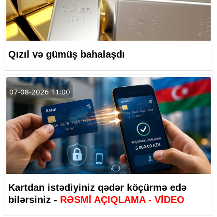
Qızıl və gümüş bahalaşdı
07-08-2026 11:00
Kartdan istədiyiniz qədər köçürmə edə
bilərsiniz -
RƏSMİ AÇIQLAMA - VİDEO