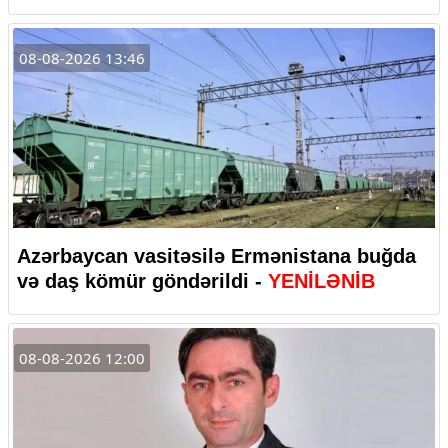
08-08-2026 13:46
Azərbaycan vasitəsilə Ermənistana buğda
və daş kömür göndərildi -
YENİLƏNİB
08-08-2026 12:00