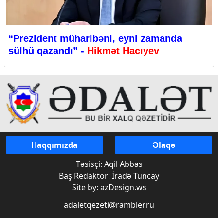
“Prezident müharibəni, eyni zamanda
sülhü qazandı” -
Hikmət Hacıyev
Haqqımızda
Əlaqə
Təsisçi: Aqil Abbas
Baş Redaktor: İradə Tuncay
Site by: azDesign.ws
adaletqezeti@rambler.ru