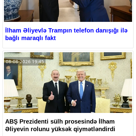
İlham Əliyevlə Trampın telefon danışığı ilə
bağlı maraqlı fakt
08-08-2026 19:45
ABŞ Prezidenti sülh prosesində İlham
Əliyevin rolunu yüksək qiymətləndirdi