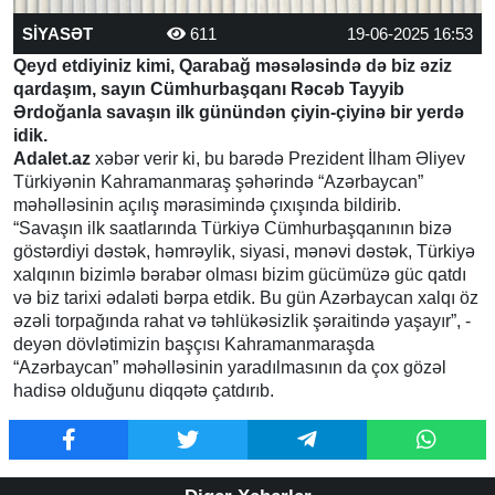
SİYASƏT
611
19-06-2025 16:53
Qeyd etdiyiniz kimi, Qarabağ məsələsində də biz əziz
qardaşım, sayın Cümhurbaşqanı Rəcəb Tayyib
Ərdoğanla savaşın ilk günündən çiyin-çiyinə bir yerdə
idik.
Adalet.az
xəbər verir ki, bu barədə Prezident İlham Əliyev
Türkiyənin Kahramanmaraş şəhərində “Azərbaycan”
məhəlləsinin açılış mərasimində çıxışında bildirib.
“Savaşın ilk saatlarında Türkiyə Cümhurbaşqanının bizə
göstərdiyi dəstək, həmrəylik, siyasi, mənəvi dəstək, Türkiyə
xalqının bizimlə bərabər olması bizim gücümüzə güc qatdı
və biz tarixi ədaləti bərpa etdik. Bu gün Azərbaycan xalqı öz
əzəli torpağında rahat və təhlükəsizlik şəraitində yaşayır”, -
deyən dövlətimizin başçısı Kahramanmaraşda
“Azərbaycan” məhəlləsinin yaradılmasının da çox gözəl
hadisə olduğunu diqqətə çatdırıb.