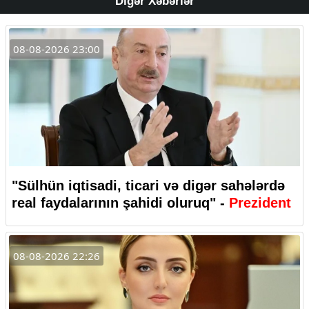
Digər Xəbərlər
08-08-2026 23:00
"Sülhün iqtisadi, ticari və digər sahələrdə
real faydalarının şahidi oluruq" -
Prezident
08-08-2026 22:26