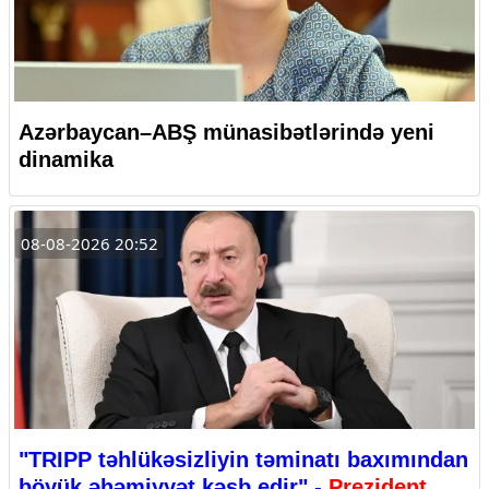
Azərbaycan–ABŞ münasibətlərində yeni
dinamika
08-08-2026 20:52
"TRIPP təhlükəsizliyin təminatı baxımından
böyük əhəmiyyət kəsb edir" -
Prezident