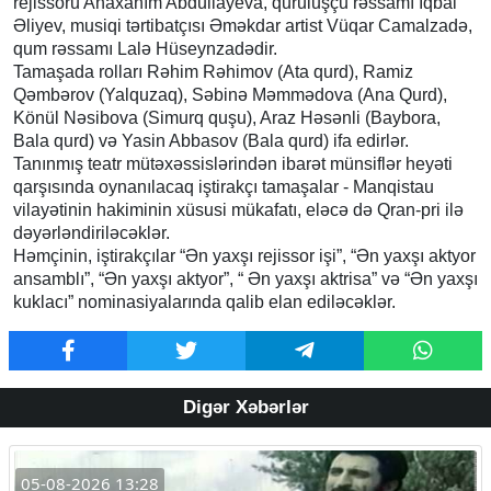
rejissoru Anaxanım Abdullayeva, quruluşçu rəssamı İqbal
Əliyev, musiqi tərtibatçısı Əməkdar artist Vüqar Camalzadə,
qum rəssamı Lalə Hüseynzadədir.
Tamaşada rolları Rəhim Rəhimov (Ata qurd), Ramiz
Qəmbərov (Yalquzaq), Səbinə Məmmədova (Ana Qurd),
Könül Nəsibova (Simurq quşu), Araz Həsənli (Baybora,
Bala qurd) və Yasin Abbasov (Bala qurd) ifa edirlər.
Tanınmış teatr mütəxəssislərindən ibarət münsiflər heyəti
qarşısında oynanılacaq iştirakçı tamaşalar - Manqistau
vilayətinin hakiminin xüsusi mükafatı, eləcə də Qran-pri ilə
dəyərləndiriləcəklər.
Həmçinin, iştirakçılar “Ən yaxşı rejissor işi”, “Ən yaxşı aktyor
ansamblı”, “Ən yaxşı aktyor”, “ Ən yaxşı aktrisa” və “Ən yaxşı
kuklacı” nominasiyalarında qalib elan ediləcəklər.
Digər Xəbərlər
05-08-2026 13:28