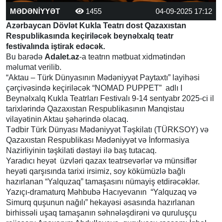
MƏDƏNİYYƏT
1455
04-09-2025 17:12
Azərbaycan Dövlət Kukla Teatrı dost Qazaxıstan
Respublikasında keçiriləcək beynəlxalq teatr
festivalında iştirak edəcək.
Bu barədə
Adalet.az
-a teatrın mətbuat xidmətindən
məlumat verilib.
“Aktau – Türk Dünyasının Mədəniyyət Paytaxtı” layihəsi
çərçivəsində keçiriləcək “NOMAD PUPPET” adlı I
Beynəlxalq Kukla Teatrları Festivalı 9-14 sentyabr 2025-ci il
tarixlərində Qazaxıstan Respublikasının Manqistau
vilayətinin Aktau şəhərində olacaq.
Tədbir Türk Dünyası Mədəniyyət Təşkilatı (TÜRKSOY) və
Qazaxıstan Respublikası Mədəniyyət və İnformasiya
Nazirliyinin təşkilati dəstəyi ilə baş tutacaq.
Yaradıcı heyət üzvləri qazax teatrsevərlər və münsiflər
heyəti qarşısında tarixi irsimiz, soy kökümüzlə bağlı
hazırlanan “Yalquzaq” tamaşasını nümayiş etdirəcəklər.
Yazıçı-dramaturq Məhbubə Hacıyevanın “Yalquzaq və
Simurq quşunun nağılı” hekayəsi əsasında hazırlanan
birhissəli uşaq tamaşanın səhnələşdirəni və quruluşçu