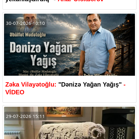
30-07-2026 10:10
Zəka Vilayətoğlu:
"Dənizə Yağan Yağış"
-
VİDEO
29-07-2026 15:11