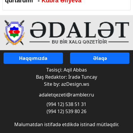
qurtardım” -
Kubra Əliyeva
Haqqımızda
Əlaqə
Təsisçi: Aqil Abbas
Baş Redaktor: İradə Tuncay
Site by: azDesign.ws
adaletqezeti@rambler.ru
(994 12) 538 51 31
(994 12) 539 80 26
Məlumatdan istifadə etdikdə istinad mütləqdir.