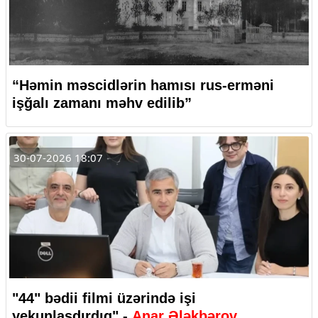
“Həmin məscidlərin hamısı rus-erməni
işğalı zamanı məhv edilib”
30-07-2026 18:07
"44" bədii filmi üzərində işi
yekunlaşdırdıq" -
Anar Ələkbərov