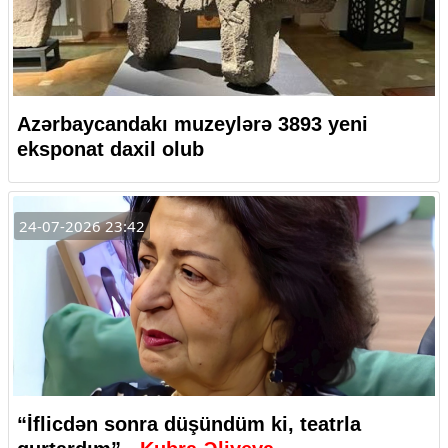
Azərbaycandakı muzeylərə 3893 yeni
eksponat daxil olub
24-07-2026 23:42
“İflicdən sonra düşündüm ki, teatrla