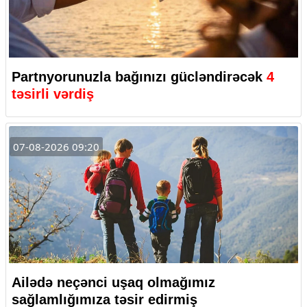
Partnyorunuzla bağınızı gücləndirəcək
4
təsirli vərdiş
07-08-2026 09:20
Ailədə neçənci uşaq olmağımız
sağlamlığımıza təsir edirmiş