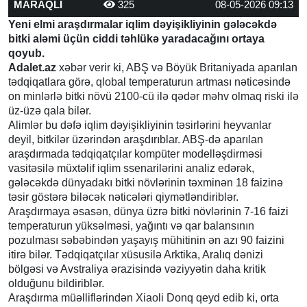
MARAQLI
325
08-05-2026 09:13
Yeni elmi araşdırmalar iqlim dəyişikliyinin gələcəkdə
bitki aləmi üçün ciddi təhlükə yaradacağını ortaya
qoyub.
Adalet.az
xəbər verir ki, ABŞ və Böyük Britaniyada aparılan
tədqiqatlara görə, qlobal temperaturun artması nəticəsində
on minlərlə bitki növü 2100-cü ilə qədər məhv olmaq riski ilə
üz-üzə qala bilər.
Alimlər bu dəfə iqlim dəyişikliyinin təsirlərini heyvanlar
deyil, bitkilər üzərindən araşdırıblar. ABŞ-də aparılan
araşdırmada tədqiqatçılar kompüter modelləşdirməsi
vasitəsilə müxtəlif iqlim ssenarilərini analiz edərək,
gələcəkdə dünyadakı bitki növlərinin təxminən 18 faizinə
təsir göstərə biləcək nəticələri qiymətləndiriblər.
Araşdırmaya əsasən, dünya üzrə bitki növlərinin 7-16 faizi
temperaturun yüksəlməsi, yağıntı və qar balansının
pozulması səbəbindən yaşayış mühitinin ən azı 90 faizini
itirə bilər. Tədqiqatçılar xüsusilə Arktika, Aralıq dənizi
bölgəsi və Avstraliya ərazisində vəziyyətin daha kritik
olduğunu bildiriblər.
Araşdırma müəlliflərindən Xiaoli Donq qeyd edib ki, orta