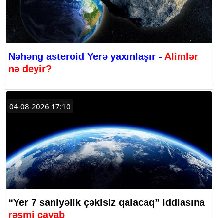
Nəhəng asteroid Yerə yaxınlaşır -
Alimlər
nə deyir?
04-08-2026 17:10
“Yer 7 saniyəlik çəkisiz qalacaq” iddiasına
rəsmi cavab