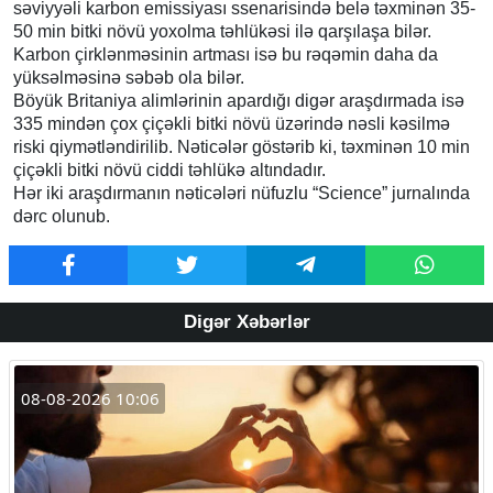
səviyyəli karbon emissiyası ssenarisində belə təxminən 35-
50 min bitki növü yoxolma təhlükəsi ilə qarşılaşa bilər.
Karbon çirklənməsinin artması isə bu rəqəmin daha da
yüksəlməsinə səbəb ola bilər.
Böyük Britaniya alimlərinin apardığı digər araşdırmada isə
335 mindən çox çiçəkli bitki növü üzərində nəsli kəsilmə
riski qiymətləndirilib. Nəticələr göstərib ki, təxminən 10 min
çiçəkli bitki növü ciddi təhlükə altındadır.
Hər iki araşdırmanın nəticələri nüfuzlu “Science” jurnalında
dərc olunub.
Digər Xəbərlər
08-08-2026 10:06