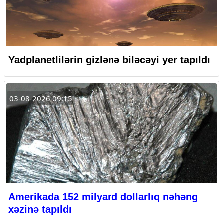
Yadplanetlilərin gizlənə biləcəyi yer tapıldı
03-08-2026 09:15
Amerikada 152 milyard dollarlıq nəhəng
xəzinə tapıldı