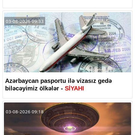
03-08-2026 09:33
Azərbaycan pasportu ilə vizasız gedə
biləcəyimiz ölkələr -
SİYAHI
03-08-2026 09:18