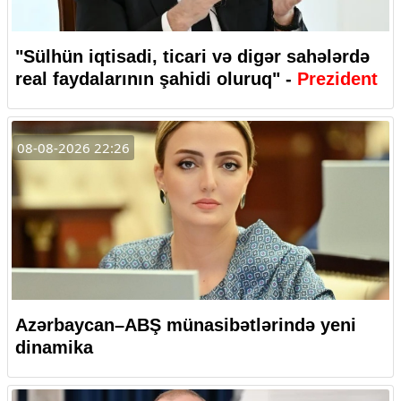
"Sülhün iqtisadi, ticari və digər sahələrdə
real faydalarının şahidi oluruq" -
Prezident
08-08-2026 22:26
Azərbaycan–ABŞ münasibətlərində yeni
dinamika