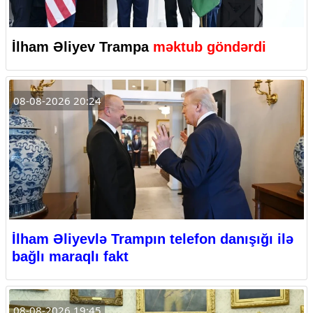
İlham Əliyev Trampa
məktub göndərdi
08-08-2026 20:24
İlham Əliyevlə Trampın telefon danışığı ilə
bağlı maraqlı fakt
08-08-2026 19:45