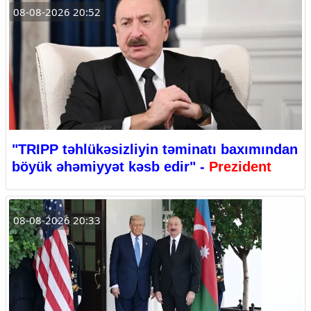
08-08-2026 20:52
"TRIPP təhlükəsizliyin təminatı baxımından
böyük əhəmiyyət kəsb edir" -
Prezident
08-08-2026 20:33