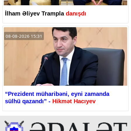
İlham Əliyev Trampla
danışdı
08-08-2026 15:31
“Prezident müharibəni, eyni zamanda
sülhü qazandı” -
Hikmət Hacıyev