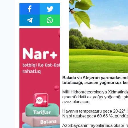
Bakıda və Abşeron yarımadasında 
tutulacağı, əsasən yağmursuz keç
Milli Hidrometeorologiya Xidmətin
qısamüddətli az yağış yağacağı, şi
əvəz olunacaq.
Havanın temperaturu gecə 20-22° is
Nisbi rütubət gecə 60-65 %, gündü
Azərbaycanın rayonlarında əksər r