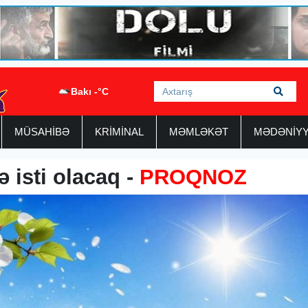
Bakı -°C
MÜSAHİBƏ
KRİMİNAL
MƏMLƏKƏT
MƏDƏNİY
 isti olacaq -
PROQNOZ