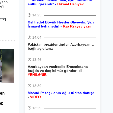
“Prezident müharibəni, eyni zamanda
eysan
sülhü qazandı” -
Hikmət Hacıyev
əyi
14:25
acaq.
Əsl hədəf Böyük Heydər Əliyevdir, Şah
İsmayıl bəhanədir! -
Rza Rzayev yazır
14:04
Pakistan prezidentindən Azərbaycanla
bağlı açıqlama
13:46
Azərbaycan vasitəsilə Ermənistana
buğda və daş kömür göndərildi -
YENİLƏNİB
13:39
dən
Məsud Pezeşkianın oğlu türkcə danışdı
-
VİDEO
əb
13:29