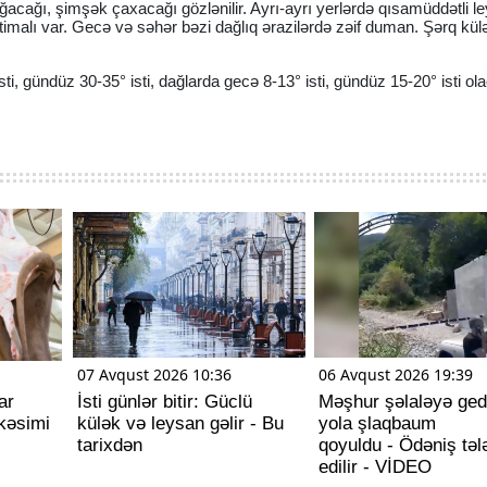
ğacağı, şimşək çaxacağı gözlənilir. Ayrı-ayrı yerlərdə qısamüddətli l
htimalı var. Gecə və səhər bəzi dağlıq ərazilərdə zəif duman. Şərq kül
i, gündüz 30-35° isti, dağlarda gecə 8-13° isti, gündüz 15-20° isti ol
07 Avqust 2026 10:36
06 Avqust 2026 19:39
ar
İsti günlər bitir: Güclü
Məşhur şəlaləyə ge
kəsimi
külək və leysan gəlir - Bu
yola şlaqbaum
tarixdən
qoyuldu - Ödəniş təl
edilir - VİDEO