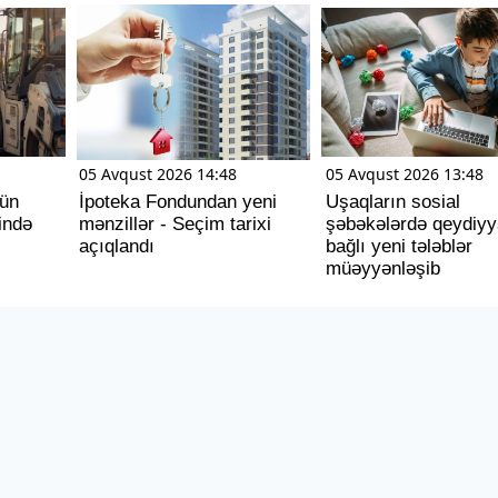
05 Avqust 2026 14:48
05 Avqust 2026 13:48
tün
İpoteka Fondundan yeni
Uşaqların sosial
ində
mənzillər - Seçim tarixi
şəbəkələrdə qeydiyya
açıqlandı
bağlı yeni tələblər
müəyyənləşib