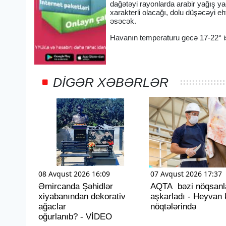
dağətəyi rayonlarda arabir yağış ya
xarakterli olacağı, dolu düşəcəyi e
əsəcək.
Havanın temperaturu gecə 17-22° ist
DIGƏR XƏBƏRLƏR
08 Avqust 2026 16:09
07 Avqust 2026 17:37
Əmircanda Şəhidlər
AQTA bəzi nöqsanl
xiyabanından dekorativ
aşkarladı - Heyvan 
ağaclar
nöqtələrində
oğurlanıb? - VİDEO