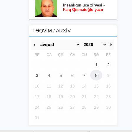
İnsanlığın uca zirvəsi -
Faiq Qismətoğlu yazır
TƏQVİM / ARXİV
BE
ÇA
ÇƏ
CA
CÜ
ŞƏ
BZ
1
2
3
4
5
6
7
8
9
10
11
12
13
14
15
16
17
18
19
20
21
22
23
24
25
26
27
28
29
30
31