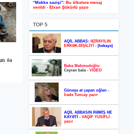
“Məkkə sazişi”:
Bu ölkələrə mesaj
verildi - Elxan Şükürlü yazır
TOP 5
AQİL ABBAS:
ƏZRAYILIN
ERKƏK-DİŞİLİYİ -
(hekayə)
tı ilə
Baba Mahmudoğlu:
Ceyran bala -
VİDEO
Günəşə at çapan oğlan -
İradə Tuncay yazır
AQİL ABBASIN RƏMİŞ HE
KAYƏTİ -
VAQİF YUSİFLİ
yazır