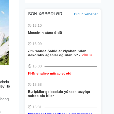
SON XƏBƏRLƏR
Bütün xəbərlər
16:10
Messinin atası öldü
16:09
Əmircanda Şəhidlər xiyabanından
dekorativ ağaclar oğurlanıb? -
VİDEO
16:00
FHN əhaliyə müraciət etdi
ərində
15:58
yi ilə
Bu içkilər gələcəkdə yüksək təzyiqə
səbəb ola bilər
lacaq.
15:31
ə