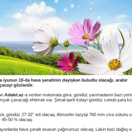
iyunun 10-da hava şəraitinin dəyişkən buludlu olacağı, arabir
əcəyi gözlənilir.
dən
Adalet.az
-a verilən məlumata görə, gündüz yarımadanın bəzi yerl
mşək çaxacağı ehtimalı var. Şimal-qərb küləyi gündüz cənub-şərq külə
ti, gündüz 27-32° isti olacaq. Atmosfer təzyiqi 760 mm civə sütunu o
z 45-50 % olacaq.
ayonlarda hava şəraiti əsasən yağmursuz olacaq. Lakin bəzi dağlıq v