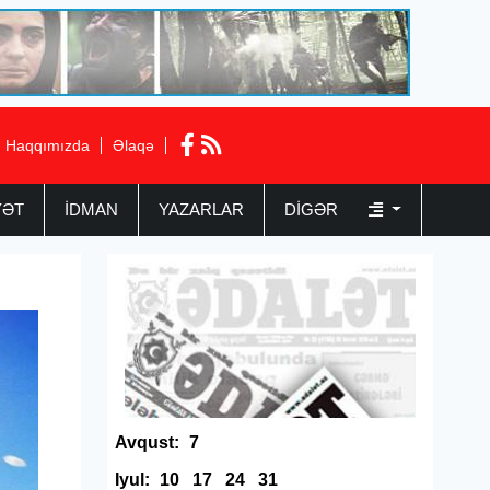
Haqqımızda
Əlaqə
YƏT
İDMAN
YAZARLAR
DIGƏR
Avqust:
7
Iyul:
10
17
24
31