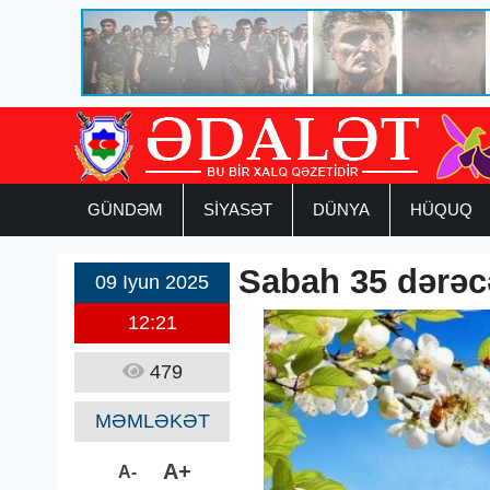
GÜNDƏM
SİYASƏT
DÜNYA
HÜQUQ
Sabah 35 dərəcə
09 Iyun 2025
12:21
479
MƏMLƏKƏT
A+
A-