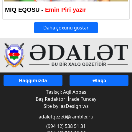
MİQ EQOSU -
Emin Piri yazır
Daha çoxunu göstər
Haqqımızda
Əlaqə
Təsisçi: Aqil Abbas
Baş Redaktor: İradə Tuncay
Site by: azDesign.ws
adaletqezeti@rambler.ru
(994 12) 538 51 31