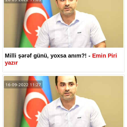
Milli şərəf günü, yoxsa anım?! -
Emin Piri
yazır
16-09-2022 11:27