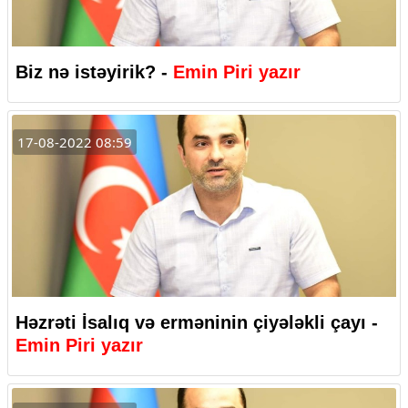
Biz nə istəyirik? -
Emin Piri yazır
17-08-2022 08:59
Həzrəti İsalıq və erməninin çiyələkli çayı -
Emin Piri yazır