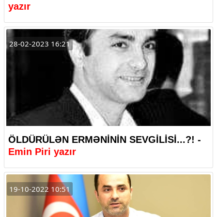
yazır
28-02-2023 16:21
ÖLDÜRÜLƏN ERMƏNİNİN SEVGİLİSİ...?! -
Emin Piri yazır
19-10-2022 10:51