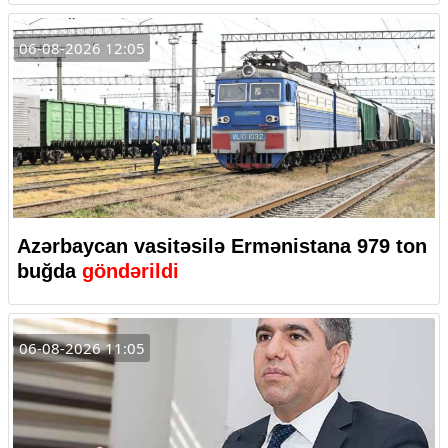
06-08-2026 12:05
Azərbaycan vasitəsilə Ermənistana 979 ton
buğda
göndərildi
06-08-2026 11:05