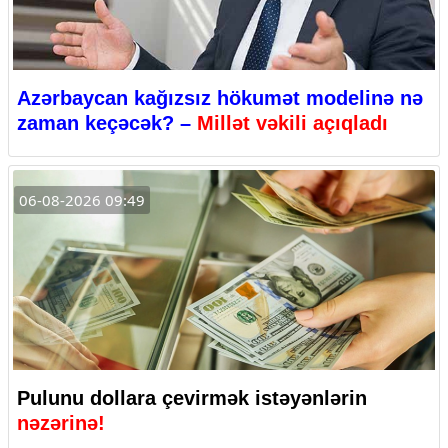
Azərbaycan kağızsız hökumət modelinə nə
zaman keçəcək? –
Millət vəkili açıqladı
06-08-2026 09:49
Pulunu dollara çevirmək istəyənlərin
nəzərinə!