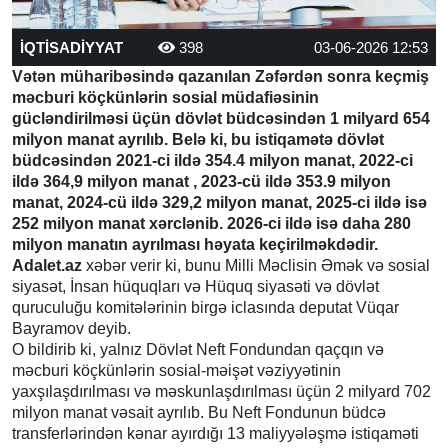
İQTİSADİYYAT
398
03-06-2026 12:53
Vətən müharibəsində qazanılan Zəfərdən sonra keçmiş
məcburi köçkünlərin sosial müdafiəsinin
gücləndirilməsi üçün dövlət büdcəsindən 1 milyard 654
milyon manat ayrılıb. Belə ki, bu istiqamətə dövlət
büdcəsindən 2021-ci ildə 354.4 milyon manat, 2022-ci
ildə 364,9 milyon manat , 2023-cü ildə 353.9 milyon
manat, 2024-cü ildə 329,2 milyon manat, 2025-ci ildə isə
252 milyon manat xərclənib. 2026-ci ildə isə daha 280
milyon manatın ayrılması həyata keçirilməkdədir.
Adalet.az
xəbər verir ki, bunu Milli Məclisin Əmək və sosial
siyasət, İnsan hüquqları və Hüquq siyasəti və dövlət
quruculuğu komitələrinin birgə iclasında deputat Vüqar
Bayramov deyib.
O bildirib ki, yalnız Dövlət Neft Fondundan qaçqın və
məcburi köçkünlərin sosial-məişət vəziyyətinin
yaxşılaşdırılması və məskunlaşdırılması üçün 2 milyard 702
milyon manat vəsait ayrılıb. Bu Neft Fondunun büdcə
transferlərindən kənar ayırdığı 13 maliyyələşmə istiqaməti