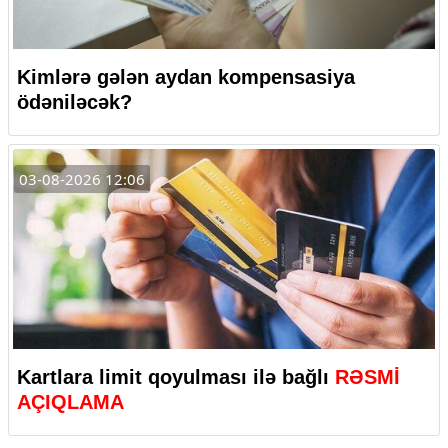
Kimlərə gələn aydan kompensasiya
ödəniləcək?
03-08-2026 12:06
Kartlara limit qoyulması ilə bağlı
RƏSMİ
AÇIQLAMA