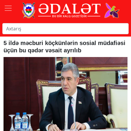
5 ildə məcburi köçkünlərin sosial müdafiəsi
üçün bu qədər vəsait ayrılıb