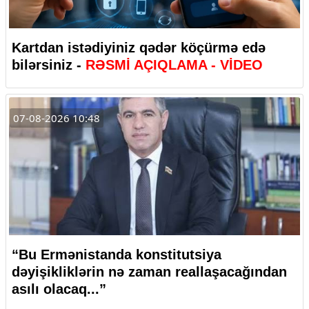
Kartdan istədiyiniz qədər köçürmə edə
bilərsiniz -
RƏSMİ AÇIQLAMA - VİDEO
07-08-2026 10:48
“Bu Ermənistanda konstitutsiya
dəyişikliklərin nə zaman reallaşacağından
asılı olacaq...”