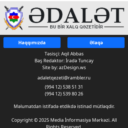
Haqqımızda
Əlaqə
Təsisçi: Aqil Abbas
Baş Redaktor: İradə Tuncay
Site by: azDesign.ws
adaletqezeti@rambler.ru
(994 12) 538 51 31
(994 12) 539 80 26
Məlumatdan istifadə etdikdə istinad mütləqdir.
Copyright © 2025 Media İnformasiya Mərkəzi. All
Rights Reserved.