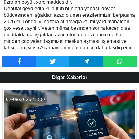
üzrə ən böyük xərc maddəsidir.
Deputat qeyd edib ki, bütün bunlarla yanaşı, dövlət
büdcəsindən işğaldan azad olunan ərazilərimizin bərpasına
2026-cı il öhdəliyi nəzərə alınmaqla 25 milyard manatdan
çox vəsait ayrılır. Vətən müharibəsindən sonra keçən qısa
müddətdə isə işğaldan azad olunan ərazilərimizdə 85
mindən çox vətəndaşımızın məskunlaşması, işləməsi və
təhsil alması isə Azərbaycanın gücünü bir daha təsdiq edir.
Digər Xəbərlər
07-08-2026 11:00