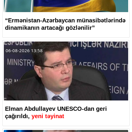
“Ermənistan-Azərbaycan münasibətlərində
dinamikanın artacağı gözlənilir”
06-08-2026 13:58
Elman Abdullayev UNESCO-dan geri
çağırıldı,
yeni təyinat