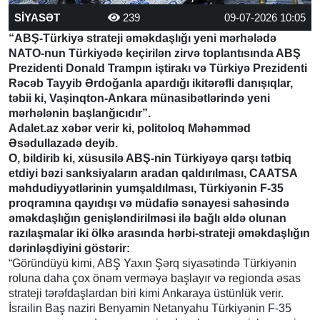
SİYASƏT
239
09-07-2026 10:05
“ABŞ-Türkiyə strateji əməkdaşlığı yeni mərhələdə
NATO-nun Türkiyədə keçirilən zirvə toplantısında ABŞ
Prezidenti Donald Trampın iştirakı və Türkiyə Prezidenti
Rəcəb Tayyib Ərdoğanla apardığı ikitərəfli danışıqlar,
təbii ki, Vaşinqton-Ankara münasibətlərində yeni
mərhələnin başlanğıcıdır”.
Adalet.az xəbər verir ki, politoloq Məhəmməd
Əsədullazadə deyib.
O, bildirib ki, xüsusilə ABŞ-nin Türkiyəyə qarşı tətbiq
etdiyi bəzi sanksiyaların aradan qaldırılması, CAATSA
məhdudiyyətlərinin yumşaldılması, Türkiyənin F-35
proqramına qayıdışı və müdafiə sənayesi sahəsində
əməkdaşlığın genişləndirilməsi ilə bağlı əldə olunan
razılaşmalar iki ölkə arasında hərbi-strateji əməkdaşlığın
dərinləşdiyini göstərir:
“Göründüyü kimi, ABŞ Yaxın Şərq siyasətində Türkiyənin
roluna daha çox önəm verməyə başlayır və regionda əsas
strateji tərəfdaşlardan biri kimi Ankaraya üstünlük verir.
İsrailin Baş naziri Benyamin Netanyahu Türkiyənin F-35