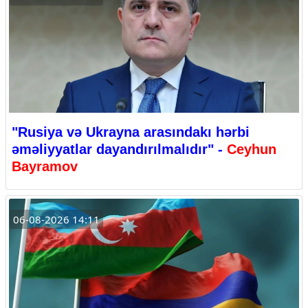
"Rusiya və Ukrayna arasındakı hərbi
əməliyyatlar dayandırılmalıdır" -
Ceyhun
Bayramov
06-08-2026 14:11