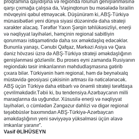
proqramına qayıdışına və regionda rolunun genişlənməsinə
qarşı çıxmağa çalışsa da, Vaşinqtonun bu məsələdə İsrailin
mövqeyini qəbul etməyəcək. Düşünürəm ki, ABŞ-Türkiyə
münasibətləri yeni dünya siyasi düzənində daha strateji
xarakter alacaq. Tərəflər Yaxın Şərqin təhlükəsizliyi, enerji
və nəqliyyat layihələri, həmçinin regional sabitliyin
qorunması istiqamətində daha sıx əməkdaşlıq edəcəklər.
Bununla yanaşı, Cənubi Qafqaz, Mərkəzi Asiya və Qara
dəniz hövzəsi üzrə də ABŞ-Türkiyə strateji əməkdaşlığının
genişlənməsi gözlənilir. Bu proses eyni zamanda Rusiyanın
regiondakı təsir imkanlarının məhdudlaşmasına gətirib
çıxara bilər. Türkiyənin həm regional, həm də beynəlxalq
müstəvidə geosiyasi çəkisinin artması ilə nəticələnəcək.
ABŞ üçün Türkiyə daha etibarlı və önəmli strateji tərəfdaşa
çevrilməkdədir.Təbii ki, bu tendensiya Azərbaycanın milli
maraqlarına da uyğundur. Xüsusilə enerji və nəqliyyat
layihələri, o cümlədən Zəngəzur dəhlizi və digər regional
təşəbbüslər baxımından ABŞ-Türkiyə-Azərbaycan
əməkdaşlığının yeni səviyyəyə yüksəlməsi üçün əlavə
imkanlar yaranır”.
Vasif ƏLİHÜSEYN