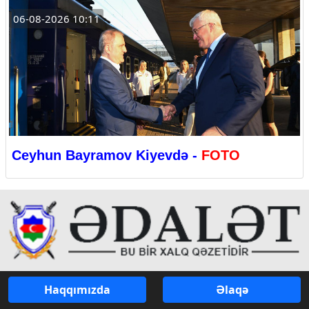
06-08-2026 10:11
Ceyhun Bayramov Kiyevdə -
FOTO
Haqqımızda
Əlaqə