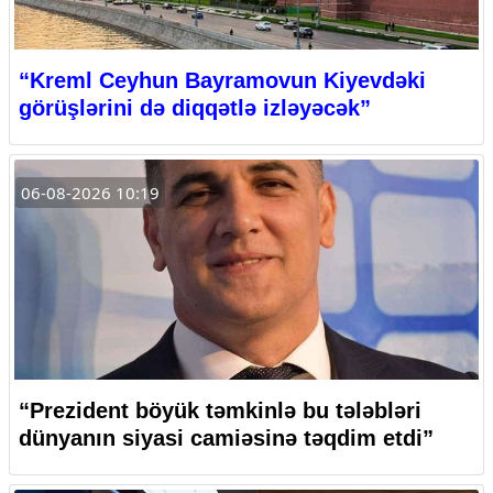
“Kreml Ceyhun Bayramovun Kiyevdəki
görüşlərini də diqqətlə izləyəcək”
06-08-2026 10:19
“Prezident böyük təmkinlə bu tələbləri
dünyanın siyasi camiəsinə təqdim etdi”