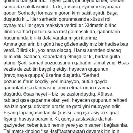
qolumu dartışdırırdı... Yiyəsi çatıb, ipi boynuna keçirəndən
sonra da sakitləşmirdi. Ta ki, xüsusi geyimimi soyunana
qədər. Sərhədçi formasını görən kimi sakitləşirdi. Başa
düşürdü ki... İtlər sərhədin qorunmasında xüsusi rol
oynayırdı. Hər şeyə reaksiya verirdilər. Xidmətin birinci
ilində sərhəd pozucusuna rast gəlməsək də, qabanların
hücumunda bir-iki dəfə yaralanmışdı itlərimiz.
Amma günlərin bir günü heç gözləmədiyimiz bir hadisə baş
verdi. Bilirdik ki, yoxlama olacaq. Hansı səmtdən olacaq
bilmirdik. Sadəcə, xəbərdarlıq etmişdilər ki, birdən güllə
atarıq. Şərti sərhəd pozucusunun qabağını almalıydıq. Əsas
vəzifə də zabitin başçılıq etdiyi həyəcan qrupunun
(trevojnaya qruppa) üzərinə düşürdü. “Sərhəd
pozucusu”nun keçdiyi yeri müəyyən, bütün qayda-
qanunlarla saxlanmasını təmin etmək onun üzərinə
düşürdü. Əsas heyət – biz isə zaslondaydıq. Xülasə,
rabitəçi qısa qapanma olan yeri, həyəcan qrupunun rəhbəri
isə izin qonşu dövlətin ərazisinə getdiyini müəyyən edir.
Fişəng tapançasından iki (xüsisi rəng işarəsiylə) siqnal
fişəngi havaya buraxılır. Ki, qonşu zastavalar da hal-
qaziyədən xəbər tutub həmin yerə yaxın sahəni bağlasınlar.
Təlimatçı-kinoloq “İşşi-işşi”(axtar-axtar) deyərək itin ipini