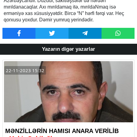
Azərbaycandır. Düzdür, sakitləşsələr də hərdən
mırıldanacaqlar. Axı mırıldamaq itə, mırıldaNmaq isə
erməniyə xas xüsusiyyətdir. Bircə “N” hərfi fərqi var. Heç
qorxusu yoxdur. Dəmir yumruq yerindədir.
Yazarın digər yazarlar
22-11-2023 15:32
MƏNZİLLƏRİN HAMISI ANARA VERİLİB