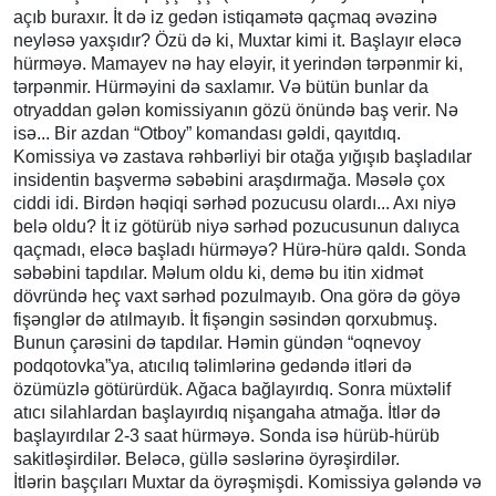
açıb buraxır. İt də iz gedən istiqamətə qaçmaq əvəzinə
neyləsə yaxşıdır? Özü də ki, Muxtar kimi it. Başlayır eləcə
hürməyə. Mamayev nə hay eləyir, it yerindən tərpənmir ki,
tərpənmir. Hürməyini də saxlamır. Və bütün bunlar da
otryaddan gələn komissiyanın gözü önündə baş verir. Nə
isə... Bir azdan “Otboy” komandası gəldi, qayıtdıq.
Komissiya və zastava rəhbərliyi bir otağa yığışıb başladılar
insidentin başvermə səbəbini araşdırmağa. Məsələ çox
ciddi idi. Birdən həqiqi sərhəd pozucusu olardı... Axı niyə
belə oldu? İt iz götürüb niyə sərhəd pozucusunun dalıyca
qaçmadı, eləcə başladı hürməyə? Hürə-hürə qaldı. Sonda
səbəbini tapdılar. Məlum oldu ki, demə bu itin xidmət
dövründə heç vaxt sərhəd pozulmayıb. Ona görə də göyə
fişənglər də atılmayıb. İt fişəngin səsindən qorxubmuş.
Bunun çarəsini də tapdılar. Həmin gündən “oqnevoy
podqotovka”ya, atıcılıq təlimlərinə gedəndə itləri də
özümüzlə götürürdük. Ağaca bağlayırdıq. Sonra müxtəlif
atıcı silahlardan başlayırdıq nişangaha atmağa. İtlər də
başlayırdılar 2-3 saat hürməyə. Sonda isə hürüb-hürüb
sakitləşirdilər. Beləcə, güllə səslərinə öyrəşirdilər.
İtlərin başçıları Muxtar da öyrəşmişdi. Komissiya gələndə və