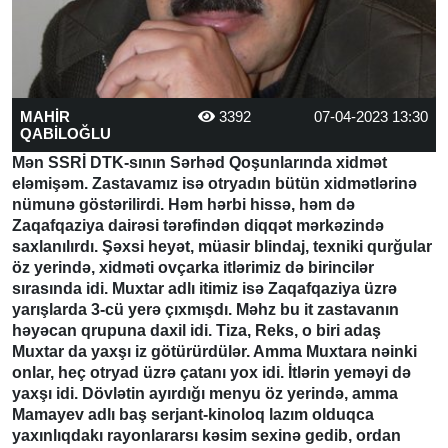
MAHİR
3392
07-04-2023 13:30
QABİLOĞLU
Mən SSRİ DTK-sının Sərhəd Qoşunlarında xidmət
eləmişəm. Zastavamız isə otryadın bütün xidmətlərinə
nümunə göstərilirdi. Həm hərbi hissə, həm də
Zaqafqaziya dairəsi tərəfindən diqqət mərkəzində
saxlanılırdı. Şəxsi heyət, müasir blindaj, texniki qurğular
öz yerində, xidməti ovçarka itlərimiz də birincilər
sırasında idi. Muxtar adlı itimiz isə Zaqafqaziya üzrə
yarışlarda 3-cü yerə çıxmışdı. Məhz bu it zastavanın
həyəcan qrupuna daxil idi. Tiza, Reks, o biri adaş
Muxtar da yaxşı iz götürürdülər. Amma Muxtara nəinki
onlar, heç otryad üzrə çatanı yox idi. İtlərin yeməyi də
yaxşı idi. Dövlətin ayırdığı menyu öz yerində, amma
Mamayev adlı baş serjant-kinoloq lazım olduqca
yaxınlıqdakı rayonlararsı kəsim sexinə gedib, ordan