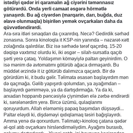
istədiyi qədər iri qaramalın ağ ciyərini təmənnasız
götürərdü. Onda yerli camaat əsgərə hörmətlə
yanaşırdı. Bu ağ ciyərdən (marqarin, darı, buğda, duz
əlavə olunmaqla) bişirilən yemək ovçarkaları daha da
qüvvətləndirərdi.
Ara-sıra itləri sınaqdan da çıxarırdıq. Necə? Gedirdik sərhəd
zonasına. Sonra kinoloqla it KSP-nin yanında – nəzarət-xətt
zolağında qalırdılar. Biz isə sərhədə tərəf qaçırdıq. 15-20
dəqiqə vaxtımız olurdu ki, iki əsgər – silah-sursatla qaçıb
şərti yerə çataq. Yoldaşımın köməyiylə paltarı geyinirdim. O
isə mənim də avtomatımı götürüb ağaca dırmaşardı. Bu
müddət ərzində it iz götürüb dalımızca qaçardı. Bir də
görürdüm ki, it budu gəlir. Təlimata əsasən başlayırdım mən
də qaçmağa. Gəlib yapışırdı qolumdan, ya ayağımdan –
başlayırdı gəmirməyə, ya da dartışdırmağa. Ya da ki,
arxadan hoppanıb pəncəsiylə çiynimdən elə zərbə endirərdi
ki, sərələnərdim yerə. Bircə üzümü, qulaqlarımı
qoruyurdum. Allah eləməmiş papaq başımdan düşsəydi...
Paltar eləydi ki, dişdəməyi qıdıqlamaq təsiri bağışlayırdı.
Amma yenə də qorxurdum. Təlimatçı-kinoloq çatana qədər
əl-qol atıb ovçarkanı hirsləndirməliydim. Ayağımı buraxıb,