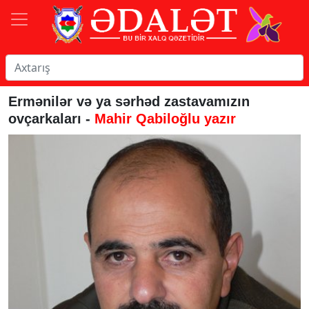
Ermənilər və ya sərhəd zastavamızın
ovçarkaları -
Mahir Qabiloğlu yazır