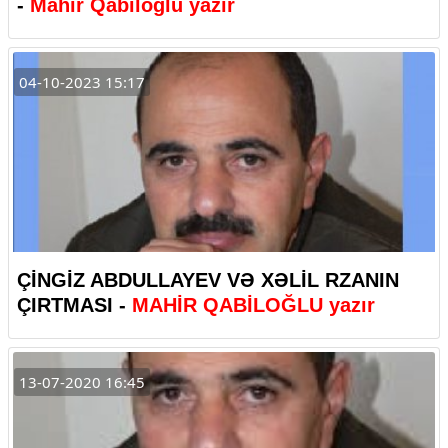
-
Mahir Qabiloğlu yazır
04-10-2023 15:17
ÇİNGİZ ABDULLAYEV VƏ XƏLİL RZANIN
ÇIRTMASI -
MAHİR QABİLOĞLU yazır
13-07-2020 16:45