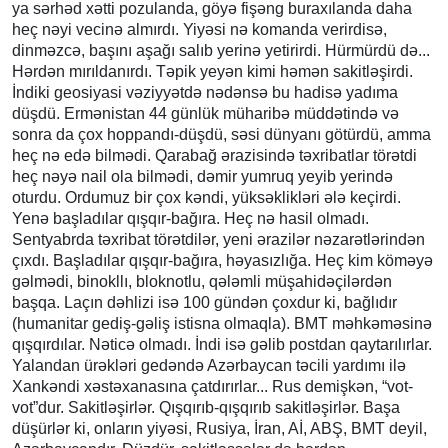
ya sərhəd xətti pozulanda, göyə fişəng buraxılanda daha
heç nəyi vecinə almırdı. Yiyəsi nə komanda verirdisə,
dinməzcə, başını aşağı salıb yerinə yetirirdi. Hürmürdü də...
Hərdən mırıldanırdı. Təpik yeyən kimi həmən sakitləşirdi.
İndiki geosiyasi vəziyyətdə nədənsə bu hadisə yadıma
düşdü. Ermənistan 44 günlük müharibə müddətində və
sonra da çox hoppandı-düşdü, səsi dünyanı götürdü, amma
heç nə edə bilmədi. Qarabağ ərazisində təxribatlar törətdi
heç nəyə nail ola bilmədi, dəmir yumruq yeyib yerində
oturdu. Ordumuz bir çox kəndi, yüksəklikləri ələ keçirdi.
Yenə başladılar qışqır-bağıra. Heç nə hasil olmadı.
Sentyabrda təxribat törətdilər, yeni ərazilər nəzarətlərindən
çıxdı. Başladılar qışqır-bağıra, həyasızlığa. Heç kim köməyə
gəlmədi, binokllı, bloknotlu, qələmli müşahidəçilərdən
başqa. Laçın dəhlizi isə 100 gündən çoxdur ki, bağlıdır
(humanitar gediş-gəliş istisna olmaqla). BMT məhkəməsinə
qışqırdılar. Nəticə olmadı. İndi isə gəlib postdan qaytarılırlar.
Yalandan ürəkləri gedəndə Azərbaycan təcili yardımı ilə
Xankəndi xəstəxanasına çatdırırlar... Rus demişkən, “vot-
vot”dur. Sakitləşirlər. Qışqırıb-qışqırıb sakitləşirlər. Başa
düşürlər ki, onların yiyəsi, Rusiya, İran, Aİ, ABŞ, BMT deyil,