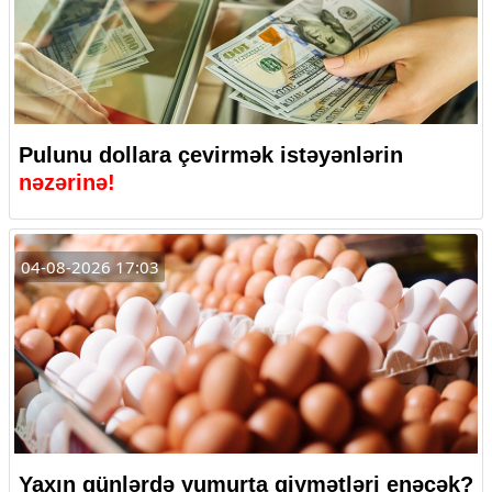
Pulunu dollara çevirmək istəyənlərin
nəzərinə!
04-08-2026 17:03
Yaxın günlərdə yumurta qiymətləri enəcək?