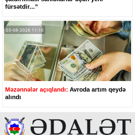
fürsətdir...”
03-08-2026 11:16
Məzənnələr açıqlandı:
Avroda artım qeydə
alındı