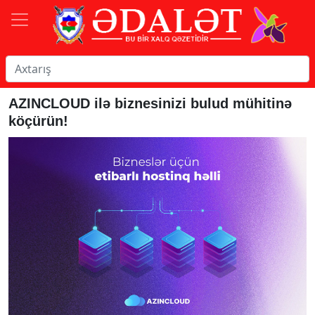
AZINCLOUD ilə biznesinizi bulud mühitinə
köçürün!