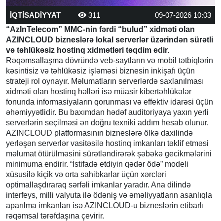
İQTİSADİYYAT
311
09-07-2026 10:03
“AzInTelecom” MMC-nin fərdi “bulud” xidməti olan
AZINCLOUD bizneslərə lokal serverlər üzərindən sürətli
və təhlükəsiz hostinq xidmətləri təqdim edir.
Rəqəmsallaşma dövründə veb-saytların və mobil tətbiqlərin
kəsintisiz və təhlükəsiz işləməsi biznesin inkişafı üçün
strateji rol oynayır. Məlumatların serverlərdə saxlanılması
xidməti olan hostinq həlləri isə müasir kibertəhlükələr
fonunda informasiyaların qorunması və effektiv idarəsi üçün
əhəmiyyətlidir. Bu baxımdan hədəf auditoriyaya yaxın yerli
serverlərin seçilməsi ən doğru texniki addım hesab olunur.
AZINCLOUD platformasının bizneslərə ölkə daxilində
yerləşən serverlər vasitəsilə hostinq imkanları təklif etməsi
məlumat ötürülməsini sürətləndirərək şəbəkə gecikmələrini
minimuma endirir. “İstifadə etdiyin qədər ödə” modeli
xüsusilə kiçik və orta sahibkarlar üçün xərcləri
optimallaşdıraraq sərfəli imkanlar yaradır. Ana dilində
interfeys, milli valyuta ilə ödəniş və əməliyyatların asanlıqla
aparılma imkanları isə AZINCLOUD-u bizneslərin etibarlı
rəqəmsal tərəfdaşına çevirir.