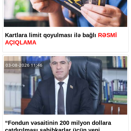
Kartlara limit qoyulması ilə bağlı
RƏSMİ
AÇIQLAMA
03-08-2026 11:46
“Fondun vəsaitinin 200 milyon dollara
çatdırılması sahibkarlar üçün yeni