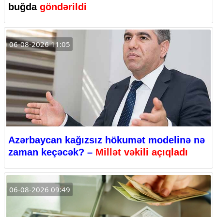
buğda
göndərildi
06-08-2026 11:05
Azərbaycan kağızsız hökumət modelinə nə
zaman keçəcək? –
Millət vəkili açıqladı
06-08-2026 09:49