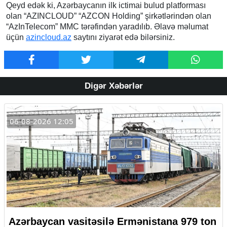
Qeyd edək ki, Azərbaycanın ilk ictimai bulud platforması
olan “AZINCLOUD” “AZCON Holding” şirkətlərindən olan
“AzInTelecom” MMC tərəfindən yaradılıb. Əlavə məlumat
üçün
azincloud.az
saytını ziyarət edə bilərsiniz.
Digər Xəbərlər
06-08-2026 12:05
Azərbaycan vasitəsilə Ermənistana 979 ton