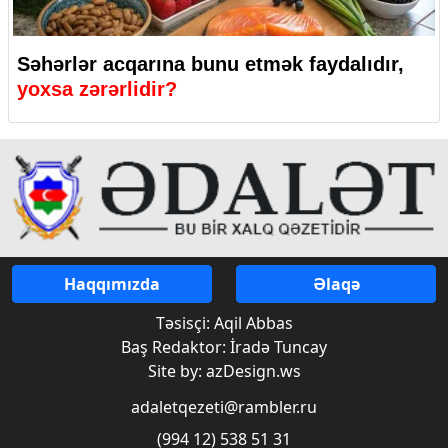
Səhərlər acqarına bunu etmək faydalıdır,
yoxsa zərərlidir?
Haqqımızda
Əlaqə
Təsisçi: Aqil Abbas
Baş Redaktor: İradə Tuncay
Site by: azDesign.ws
adaletqezeti@rambler.ru
(994 12) 538 51 31