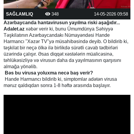
SAĞLAMLIQ
348
14-05-2026 09:58
Azərbaycanda hantavirusun yayılma riski aşağıdır...
Adalet.az
xəbər verir ki, bunu Ümumdünya Səhiyyə
Təşkilatının Azərbaycandakı Nümayəndəsi Hande
Harmancı "Xəzər TV"yə müsahibəsində deyib. O bildirib ki,
təşkilat bir neçə ölkə ilə birlikdə sürətli cavab tədbirləri
üzərində çalışır. Əsas diqqət xəstələrin müalicəsinə,
təhlükəsizliyə və virusun daha da yayılmasının qarşısını
almağa yönəlib.
Bəs bu virusa yoluxma necə baş verir?
Hande Harmancı bildirib ki, simptomlar adətən virusa
məruz qaldıqdan sonra 1-8 həftə arasında başlayır.