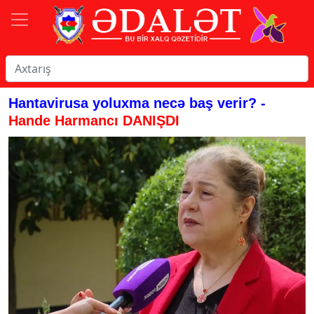
Hantavirusa yoluxma necə baş verir? -
Hande Harmancı DANIŞDI