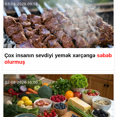
03-08-2026 09:57
Çox insanın sevdiyi yemək xərçəngə
səbəb
olurmuş
02-08-2026 15:00