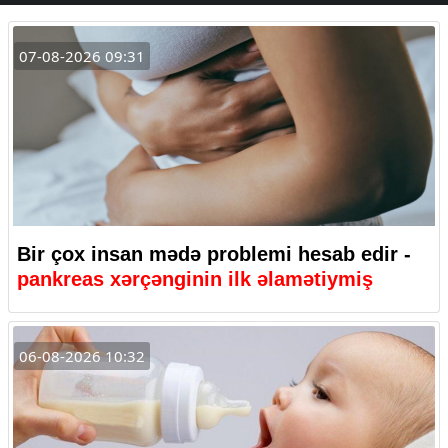
07-08-2026 09:31
Bir çox insan mədə problemi hesab edir -
pankreas xərçənginin ilk əlamətiymiş
06-08-2026 10:32