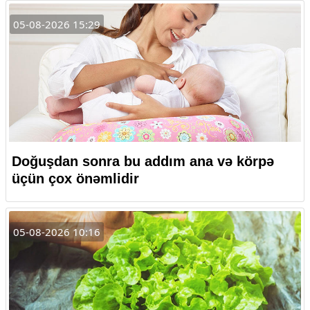
05-08-2026 15:29
Doğuşdan sonra bu addım ana və körpə
üçün çox önəmlidir
05-08-2026 10:16