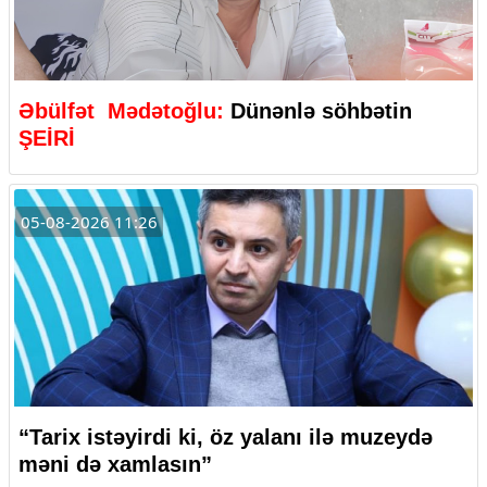
Əbülfət Mədətoğlu:
Dünənlə söhbətin
ŞEİRİ
05-08-2026 11:26
“Tarix istəyirdi ki, öz yalanı ilə muzeydə
məni də xamlasın”