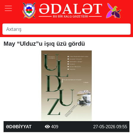
May “Ulduz”u işıq üzü gördü
ƏDƏBİYYAT
409
27-05-2026 09:55