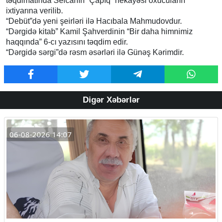
təqdimatında Selcanın “Çapıq” hekayəsi oxucuların
ixtiyarına verilib.
“Debüt”də yeni şeirləri ilə Hacıbala Mahmudovdur.
“Dərgidə kitab” Kamil Şahverdinin “Bir daha himnimiz
haqqında” 6-cı yazısını təqdim edir.
“Dərgidə sərgi”də rəsm əsərləri ilə Günəş Kərimdir.
Digər Xəbərlər
06-08-2026 14:07