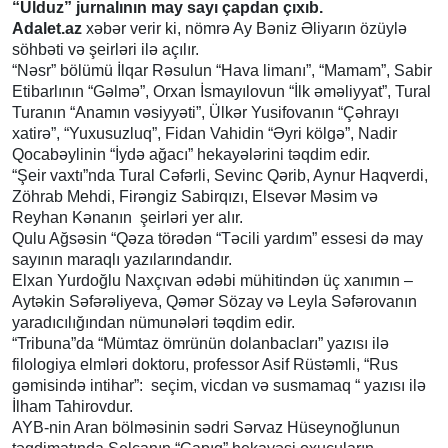
“Ulduz” jurnalının may sayı çapdan çıxıb.
Adalet.az
xəbər verir ki, nömrə Ay Bəniz Əliyarın özüylə
söhbəti və şeirləri ilə açılır.
“Nəsr” bölümü İlqar Rəsulun “Hava limanı”, “Mamam”, Sabir
Etibarlının “Gəlmə”, Orxan İsmayılovun “İlk əməliyyat”, Tural
Turanın “Anamın vəsiyyəti”, Ülkər Yusifovanın “Çəhrayı
xatirə”, “Yuxusuzluq”, Fidan Vahidin “Əyri kölgə”, Nadir
Qocabəylinin “İydə ağacı” hekayələrini təqdim edir.
“Şeir vaxtı”nda Tural Cəfərli, Sevinc Qərib, Aynur Haqverdi,
Zöhrab Mehdi, Firəngiz Sabirqızı, Elsevər Məsim və
Reyhan Kənanın şeirləri yer alır.
Qulu Ağsəsin “Qəza törədən “Təcili yardım” essesi də may
sayının maraqlı yazılarındandır.
Elxan Yurdoğlu Naxçıvan ədəbi mühitindən üç xanımın –
Aytəkin Səfərəliyeva, Qəmər Sözay və Leyla Səfərovanın
yaradıcılığından nümunələri təqdim edir.
“Tribuna”da “Mümtaz ömrünün dolanbacları” yazısı ilə
filologiya elmləri doktoru, professor Asif Rüstəmli, “Rus
gəmisində intihar”: seçim, vicdan və susmamaq “ yazısı ilə
İlham Tahirovdur.
AYB-nin Aran bölməsinin sədri Sərvaz Hüseynoğlunun