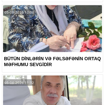
05-08-2026 12:08
BÜTÜN DİNLƏRİN VƏ FƏLSƏFƏNİN ORTAQ
MƏFHUMU SEVGİDİR
05-08-2026 11:32