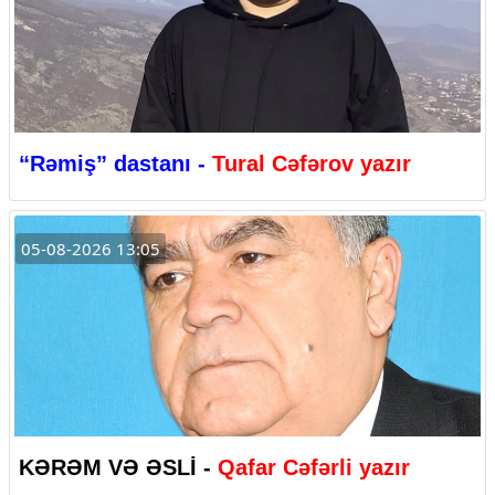
“Rəmiş” dastanı -
Tural Cəfərov yazır
05-08-2026 13:05
KƏRƏM VƏ ƏSLİ -
Qafar Cəfərli yazır