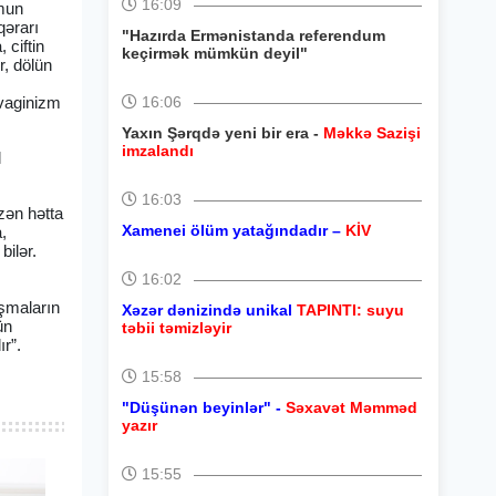
16:09
umun
qərarı
"Hazırda Ermənistanda referendum
 ciftin
keçirmək mümkün deyil"
r, dölün
 vaginizm
16:06
Yaxın Şərqdə yeni bir era -
Məkkə Sazişi
imzalandı
l
16:03
zən hətta
Xamenei ölüm yatağındadır –
KİV
,
ilər.
16:02
aşmaların
Xəzər dənizində unikal
TAPINTI: suyu
ün
təbii təmizləyir
r”.
15:58
"Düşünən beyinlər" -
Səxavət Məmməd
yazır
15:55