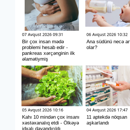
07 Avqust 2026 09:31
06 Avqust 2026 10:32
Bir çox insan mədə
Ana südünü necə ar
problemi hesab edir -
olar?
pankreas xərçənginin ilk
əlamətiymiş
05 Avqust 2026 10:16
04 Avqust 2026 17:47
Kahı 10 mindən çox insanı
11 aptekdə nöqsan
xəstəxanalıq etdi - Ölkəyə
aşkarlandı
idxalı dayandırıldı