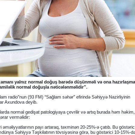
k zamanı yalnız normal doğuş barədə düşünməli və ona hazırlaşmal
miləlik normal doğuşla nəticələnməlidir”.
lam radio”nun (93 FM) “Sağlam səhər” efirində Səhiyyə Nazirliyinin
gar Axundova deyib.
alarda normal gedişat patologiyaya çevrilir və artıq burada həm həkim
ərar verməlidir:
 əməliyyatlarının payı artaraq, təxminən 20-25%-ə çatıb. Bu göstəric
dünya Səhiyyə Təşkilatının tövsiyəsinə görə, bu göstərici 10-15%-d