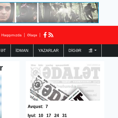
Haqqımızda
Əlaqə
YƏT
İDMAN
YAZARLAR
DIGƏR
r
Avqust:
7
Iyul:
10
17
24
31