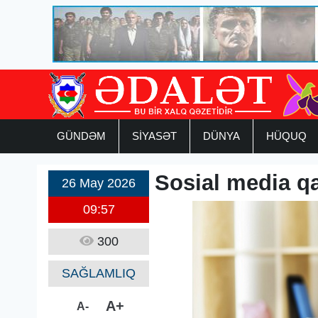
GÜNDƏM
SİYASƏT
DÜNYA
HÜQUQ
Sosial media qa
26 May 2026
09:57
300
SAĞLAMLIQ
A+
A-