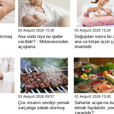
05 Avqust 2026 15:30
05 Avqust 2026 15:29
tırmaq
Ana südü niyə bu qədər
Doğuşdan sonra bu 
vacibdir? - Mütəxəssisdən
ana və körpə üçün ç
açıqlama
önəmlidir
03 Avqust 2026 09:57
02 Avqust 2026 15:00
Çox insanın sevdiyi yemək
Səhərlər acqarına b
xərçəngə səbəb olurmuş
etmək faydalıdır, yo
zərərlidir?