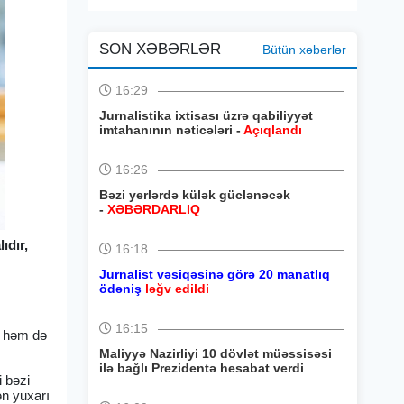
SON XƏBƏRLƏR
Bütün xəbərlər
16:29
Jurnalistika ixtisası üzrə qabiliyyət
imtahanının nəticələri -
Açıqlandı
16:26
Bəzi yerlərdə külək güclənəcək
-
XƏBƏRDARLIQ
ıdır,
16:18
Jurnalist vəsiqəsinə görə 20 manatlıq
ödəniş
ləğv edildi
16:15
, həm də
Maliyyə Nazirliyi 10 dövlət müəssisəsi
ilə bağlı Prezidentə hesabat verdi
i bəzi
ən yuxarı