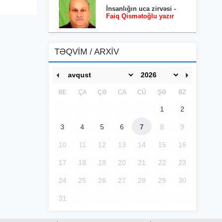
İnsanlığın uca zirvəsi -
Faiq Qismətoğlu yazır
TƏQVİM / ARXİV
BE
ÇA
ÇƏ
CA
CÜ
ŞƏ
BZ
1
2
3
4
5
6
7
8
9
10
11
12
13
14
15
16
17
18
19
20
21
22
23
24
25
26
27
28
29
30
31