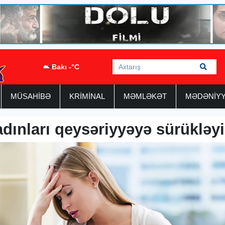
Bakı -°C
MÜSAHİBƏ
KRİMİNAL
MƏMLƏKƏT
MƏDƏNİY
dınları qeysəriyyəyə sürükləyi