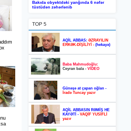
Bakıda obyektdəki yanğında 6 nəfər
tüstüdən zəhərlənib
TOP 5
AQİL ABBAS:
ƏZRAYILIN
addım
ERKƏK-DİŞİLİYİ -
(hekayə)
ox
Baba Mahmudoğlu:
Ceyran bala -
VİDEO
Günəşə at çapan oğlan -
İradə Tuncay yazır
AQİL ABBASIN RƏMİŞ HE
KAYƏTİ -
VAQİF YUSİFLİ
unu
yazır
xsa