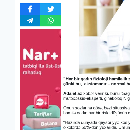
“Hər bir qadın fizioloji hamiləli
çünki bu, aksiomadır – normal ha
Adalet.az
xəbər verir ki. bunu “Sağ
mütəxəssis-eksperti, ginekoloq Ni
Onun sözlərinə görə, bəzi situasiy
hamilə qadın hər bir riski düşünüb q
“Hazırda dünyada qeysəriyyə kəsiyi
ölkələrdə 50%-dən yuxarıdır. Ümum