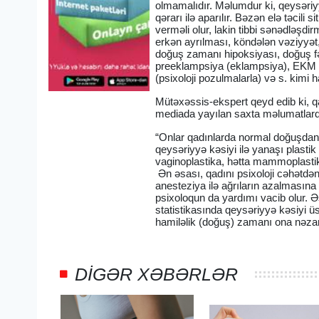
olmamalıdır. Məlumdur ki, qeysəriy
qərarı ilə aparılır. Bəzən elə təcili
verməli olur, lakin tibbi sənədləşd
erkən ayrılması, köndələn vəziyyət,
doğuş zamanı hipoksiyası, doğuş fəali
preeklampsiya (eklampsiya), EKM i
(psixoloji pozulmalarla) və s. kimi h
Mütəxəssis-ekspert qeyd edib ki, qa
mediada yayılan saxta məlumatlard
“Onlar qadınlarda normal doğuşdan 
qeysəriyyə kəsiyi ilə yanaşı plasti
vaginoplastika, hətta mammoplastik
Ən əsası, qadını psixoloji cəhətdən
anesteziya ilə ağrıların azalmasına
psixoloqun da yardımı vacib olur. 
statistikasında qeysəriyyə kəsiyi üs
hamiləlik (doğuş) zamanı ona nəzarə
DIGƏR XƏBƏRLƏR