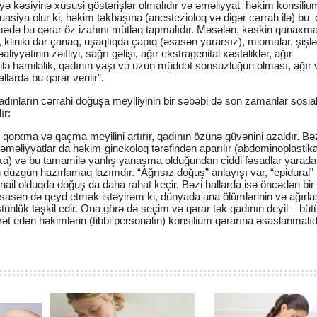
yə kəsiyinə xüsusi göstərişlər olmalıdır və əməliyyat həkim konsili
 situasiya olur ki, həkim təkbaşına (anestezioloq və digər cərrah ilə) bu 
irmədə bu qərar öz izahını mütləq tapmalıdır. Məsələn, kəskin qanaxma,
 kliniki dar çanaq, uşaqlıqda çapıq (əsasən yararsız), miomalar, şişlə
yyətinin zəifliyi, sağrı gəlişi, ağır ekstragenital xəstəliklər, ağır
lə hamiləlik, qadının yaşı və uzun müddət sonsuzluğun olması, ağır
allarda bu qərar verilir”.
dınların cərrahi doğuşa meylliyinin bir səbəbi də son zamanlar sosia
ır:
qorxma və qaçma meyilini artırır, qadının özünə güvənini azaldır. Bə
k əməliyyatlar da həkim-ginekoloq tərəfindən aparılır (abdominoplastika
a) və bu tamamilə yanlış yanaşma olduğundan ciddi fəsadlar yarada b
 düzgün hazırlamaq lazımdır. “Ağrısız doğuş” anlayışı var, “epidural”
 nail olduqda doğuş da daha rahat keçir. Bəzi hallarda isə öncədən bir
Əsasən də qeyd etmək istəyirəm ki, dünyada ana ölümlərinin və ağırl
tünlük təşkil edir. Ona görə də seçim və qərar tək qadının deyil – büt
t edən həkimlərin (tibbi personalın) konsilium qərarına əsaslanmalıdı