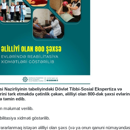
 Nazirliyinin tabeliyindəki Dövlət Tibbi-Sosial Ekspertiza və
rini tərk etməkdə çətinlik çəkən, əlilliyi olan 800-dək şəxsi evləri
lə təmin edib.
 məlumat verilib.
bilitasiya xidməti göstərilib.
ararlanmaq istəyən əlilliyi olan şəxs (və ya onun qanuni nümayəndəs