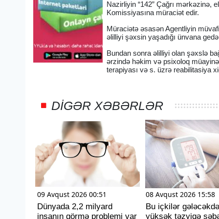
Nazirliyin “142” Çağrı mərkəzinə, 
Komissiyasına müraciət edir.
Müraciətə əsasən Agentliyin müvafi
əlilliyi şəxsin yaşadığı ünvana ged
Bundan sonra əlilliyi olan şəxslə 
ərzində həkim və psixoloq müayinəs
terapiyası və s. üzrə reabilitasiya x
DIGƏR XƏBƏRLƏR
09 Avqust 2026 00:51
08 Avqust 2026 15:58
Dünyada 2,2 milyard
Bu içkilər gələcəkd
insanın görmə problemi var
yüksək təzyiqə səbə