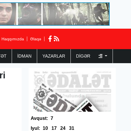
Haqqımızda
Əlaqə
YƏT
İDMAN
YAZARLAR
DIGƏR
ri
Avqust:
7
Iyul:
10
17
24
31