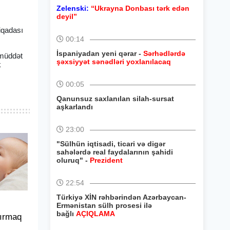
Zelenski:
“Ukrayna Donbası tərk edən
deyil”
iqadası
00:14
İspaniyadan yeni qərar -
Sərhədlərdə
 müddət
şəxsiyyət sənədləri yoxlanılacaq
k
00:05
Qanunsuz saxlanılan silah-sursat
aşkarlandı
23:00
"Sülhün iqtisadi, ticari və digər
sahələrdə real faydalarının şahidi
oluruq" -
Prezident
22:54
Türkiyə XİN rəhbərindən Azərbaycan-
Ermənistan sülh prosesi ilə
bağlı
AÇIQLAMA
tırmaq