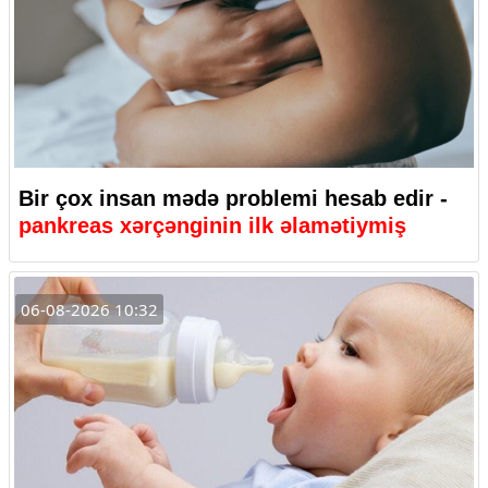
Bir çox insan mədə problemi hesab edir -
pankreas xərçənginin ilk əlamətiymiş
06-08-2026 10:32