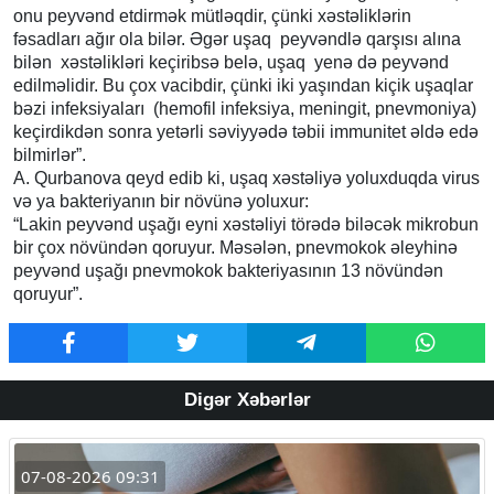
onu peyvənd etdirmək mütləqdir, çünki xəstəliklərin
fəsadları ağır ola bilər. Əgər uşaq peyvəndlə qarşısı alına
bilən xəstəlikləri keçiribsə belə, uşaq yenə də peyvənd
edilməlidir. Bu çox vacibdir, çünki iki yaşından kiçik uşaqlar
bəzi infeksiyaları (hemofil infeksiya, meningit, pnevmoniya)
keçirdikdən sonra yetərli səviyyədə təbii immunitet əldə edə
bilmirlər”.
A. Qurbanova qeyd edib ki, uşaq xəstəliyə yoluxduqda virus
və ya bakteriyanın bir növünə yoluxur:
“Lakin peyvənd uşağı eyni xəstəliyi törədə biləcək mikrobun
bir çox növündən qoruyur. Məsələn, pnevmokok əleyhinə
peyvənd uşağı pnevmokok bakteriyasının 13 növündən
qoruyur”.
Digər Xəbərlər
07-08-2026 09:31