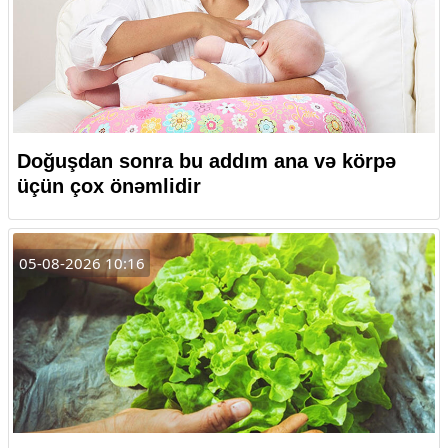
Doğuşdan sonra bu addım ana və körpə
üçün çox önəmlidir
05-08-2026 10:16