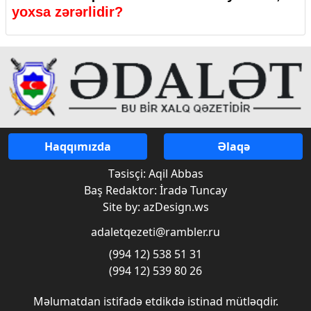
yoxsa zərərlidir?
Haqqımızda
Əlaqə
Təsisçi: Aqil Abbas
Baş Redaktor: İradə Tuncay
Site by: azDesign.ws
adaletqezeti@rambler.ru
(994 12) 538 51 31
(994 12) 539 80 26
Məlumatdan istifadə etdikdə istinad mütləqdir.