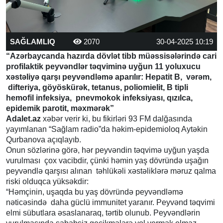
SAĞLAMLIQ
2070
30-04-2025 10:19
“Azərbaycanda hazırda dövlət tibb müəssisələrində cari
profilaktik peyvəndlər təqviminə uyğun 11 yoluxucu
xəstəliyə qarşı peyvəndləmə aparılır: Hepatit B, vərəm,
difteriya, göyöskürək, tetanus, poliomielit, B tipli
hemofil infeksiya, pnevmokok infeksiyası, qızılca,
epidemik parotit, məxmərək”
Adalet.az
xəbər verir ki, bu fikirləri 93 FM dalğasında
yayımlanan “Sağlam radio”da həkim-epidemioloq Aytəkin
Qurbanova açıqlayıb.
Onun sözlərinə görə, hər peyvəndin təqvimə uyğun yaşda
vurulması çox vacibdir, çünki həmin yaş dövründə uşağın
peyvəndlə qarşısı alınan təhlükəli xəstəliklərə məruz qalma
riski olduqca yüksəkdir:
“Həmçinin, uşaqda bu yaş dövründə peyvəndləmə
nəticəsində daha güclü immunitet yaranır. Peyvənd təqvimi
elmi sübutlara əsaslanaraq, tərtib olunub. Peyvəndlərin