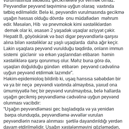
vurulmasında səbəbsiz gecikmələrə yol vermək olmaz.
Peyvəndlər peyvənd təqviminə uyğun olaraq vaxtında
tətbiq edilməlidir. Belə ki, peyvəndin vurulmasında gecikmə
uşağın həssas olduğu dövrdə onu müdafiədən məhrum
edir. Məsələn, Hib və pnevmokok kimi xəstəliklərdən
demək olar ki, əsasən 2 yaşadək uşaqlar əziyyət çəkir.
Hepatit B, göyöskürək və bəzi digər peyvəndlərlə qarşısı
alına bilən xəstəliklər az yaşlı uşaqlarda daha ağır keçir.
Lakin uşaqlara peyvənd vurulduğu təqdirdə, onların immun
sistemi güclənir və erkən yaşlarından etibarən həmin
xəstəliklərə qarşı qorunmuş olur. Məhz buna görə də,
uşaqları doğulduğu gündən etibarən peyvənd cədvəlinə
uyğun peyvənd etdirmək lazımdır”.
Həkim-epidemioloq bildirib ki, uşaq hansısa səbəbdən bir
və ya bir neçə peyvəndi vaxtında almayıbsa, yaxud ona
ümumiyyətlə heç bir peyvənd vurulmayıbsa, belə hallarda
uşağın gecikmiş peyvəndləmə cədvəlinə uyğun peyvənd
olunması vacibdir:
“Uşağın peyvəndləməsi gec başladıqda və ya yenidən
bərpa olunduqda, peyvəndləmə əvvəllər vurulan
peyvəndlərin nəzərə alınması şərtilə dayandırıldığı yerdən
davam etdirilməlidir. Uşağın xəstələnməyini gözləmədən,