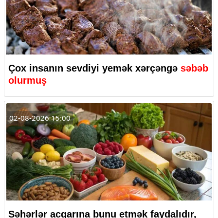
Çox insanın sevdiyi yemək xərçəngə
səbəb
olurmuş
02-08-2026 15:00
Səhərlər acqarına bunu etmək faydalıdır,