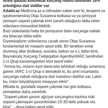
sosis qəbulu kolorektal xərçəng riskini təxminən 18%
artırdığına dair dəlillər var.
Adalet.az
Medicina.az-a istinadən xəbər verir ki, terapevt və
qastroenteroloq Olqa Suxareva kolbasa və ya şirniyyat
yeməyin siqaret çəkmək kimi zərərli olduğunu iddia edən
videolara münasibət bildirib.
Bəzi videolarda hətta bir porsiyanın belə xərçəngə səbəb
ola biləcəyi iddia edilir.
Diyetoloqların videolarına cavab verən Olqa Suxareva
fundamental bir məqamı qeyd edib. Bir tərəfdən emal
olunmuş ətlər (kolbasa, sosiska, bekon və s.), tütün kimi,
Beynəlxalq Xərçəng Tədqiqatları Agentliyi/IARC tərəfindən
1-ci Qrup kanserogenləri kimi təsnif edilir:
"Amma bu, onların eyni dərəcədə təhlükəli olduğu anlamına
gəlmir. IARC 1-ci Qrup o deməkdir ki, bu amil insanlarda
xərçəngə səbəb olduğuna dair inandırıcı dəlillər var. Lakin
bu, riskin böyüklüyünü müəyyən etmir".
Əlbəttə ki, gündəlik siqaret çəkmək hər gün kolbasa
yeməkdən daha zərərlidir.
"Siqaret çəkən şəxsin ağciyər xərçənginə tutulma riski
siqaret çəkməyən şəxsinkindən 15-30 dəfə yüksək ola
bilər", - deyə həkim qeyd edib.