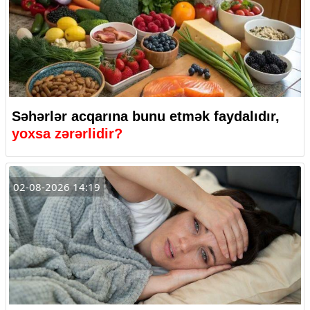
Səhərlər acqarına bunu etmək faydalıdır,
yoxsa zərərlidir?
02-08-2026 14:19