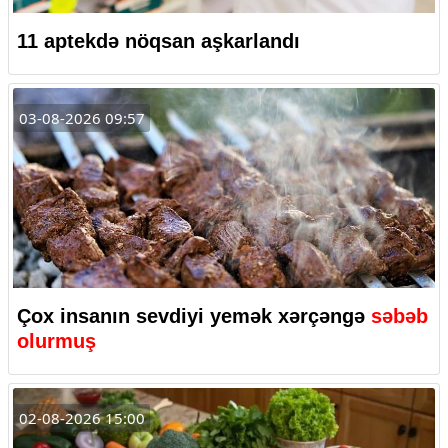
11 aptekdə nöqsan aşkarlandı
03-08-2026 09:57
Çox insanın sevdiyi yemək xərçəngə
səbəb
olurmuş
02-08-2026 15:00