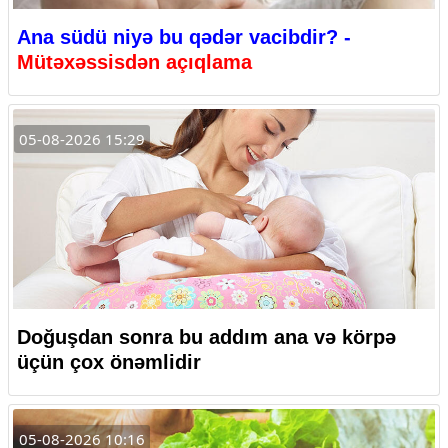
Ana südü niyə bu qədər vacibdir? -
Mütəxəssisdən açıqlama
05-08-2026 15:29
Doğuşdan sonra bu addım ana və körpə
üçün çox önəmlidir
05-08-2026 10:16