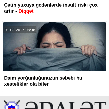
Çətin yuxuya gedənlərdə insult riski çox
artır -
Diqqət
01-08-2026 08:36
Daim yorğunluğunuzun səbəbi bu
xəstəliklər ola bilər