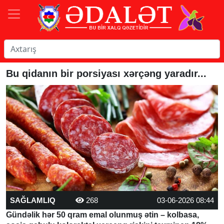
Bu qidanın bir porsiyası xərçəng yaradır...
SAĞLAMLIQ
268
03-06-2026 08:44
Gündəlik hər 50 qram emal olunmuş ətin – kolbasa,