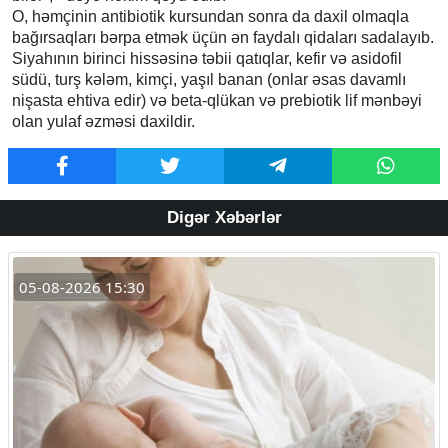
O, həmçinin antibiotik kursundan sonra da daxil olmaqla
bağırsaqları bərpa etmək üçün ən faydalı qidaları sadalayıb.
Siyahının birinci hissəsinə təbii qatıqlar, kefir və asidofil
südü, turş kələm, kimçi, yaşıl banan (onlar əsas davamlı
nişasta ehtiva edir) və beta-qlükan və prebiotik lif mənbəyi
olan yulaf əzməsi daxildir.
Digər Xəbərlər
05-08-2026 15:30