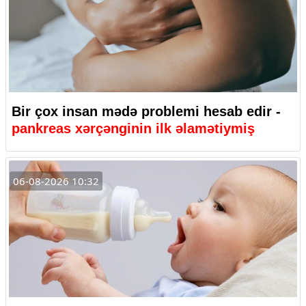
Bir çox insan mədə problemi hesab edir -
pankreas xərçənginin ilk əlamətiymiş
06-08-2026 10:32