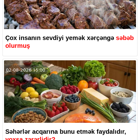
Çox insanın sevdiyi yemək xərçəngə
səbəb
olurmuş
02-08-2026 15:00
Səhərlər acqarına bunu etmək faydalıdır,
yoxsa zərərlidir?