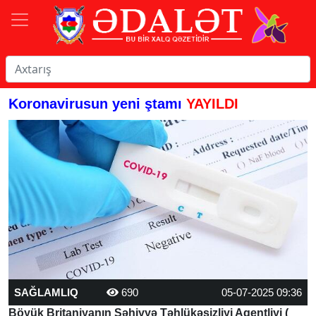
Koronavirusun yeni ştamı
YAYILDI
SAĞLAMLIQ
690
05-07-2025 09:36
Böyük Britaniyanın Səhiyyə Təhlükəsizliyi Agentliyi (