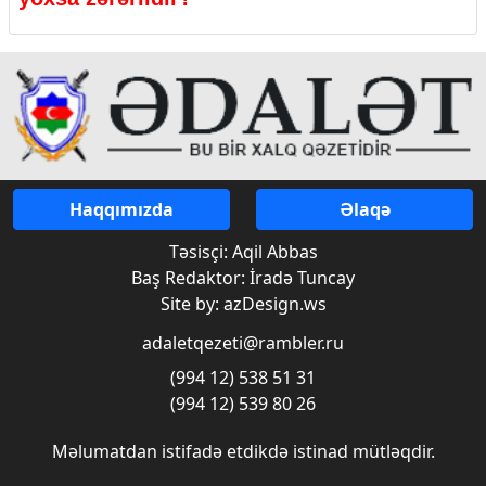
Haqqımızda
Əlaqə
Təsisçi: Aqil Abbas
Baş Redaktor: İradə Tuncay
Site by: azDesign.ws
adaletqezeti@rambler.ru
(994 12) 538 51 31
(994 12) 539 80 26
Məlumatdan istifadə etdikdə istinad mütləqdir.