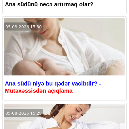
Ana südünü necə artırmaq olar?
05-08-2026 15:30
Ana südü niyə bu qədər vacibdir? -
Mütəxəssisdən açıqlama
05-08-2026 15:29