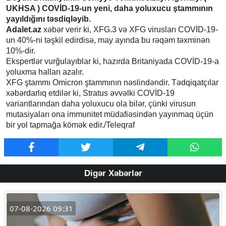
UKHSA ) COVİD-19-un yeni, daha yoluxucu ştammının
yayıldığını təsdiqləyib.
Adalet.az
xəbər verir ki, XFG.3 və XFG virusları COVİD-19-
un 40%-ni təşkil edirdisə, may ayında bu rəqəm təxminən
10%-dir.
Ekspertlər vurğulayıblar ki, hazırda Britaniyada COVİD-19-a
yoluxma halları azalır.
XFG ştammı Omicron ştammının nəslindəndir. Tədqiqatçılar
xəbərdarlıq etdilər ki, Stratus əvvəlki COVİD-19
variantlarından daha yoluxucu ola bilər, çünki virusun
mutasiyaları ona immunitet müdafiəsindən yayınmaq üçün
bir yol tapmağa kömək edir./Teleqraf
Digər Xəbərlər
07-08-2026 09:31