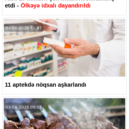
etdi -
Ölkəyə idxalı dayandırıldı
04-08-2026 17:47
11 aptekdə nöqsan aşkarlandı
03-08-2026 09:57