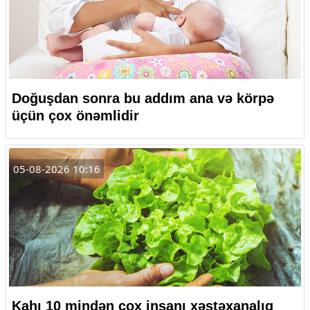
Doğuşdan sonra bu addım ana və körpə
üçün çox önəmlidir
05-08-2026 10:16
Kahı 10 mindən çox insanı xəstəxanalıq