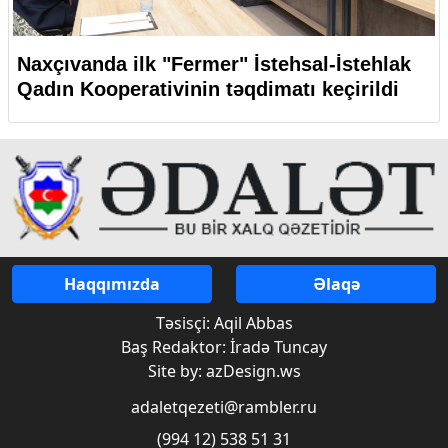
Naxçıvanda ilk "Fermer" İstehsal-İstehlak
Qadın Kooperativinin təqdimatı keçirildi
Haqqımızda
Əlaqə
Təsisçi: Aqil Abbas
Baş Redaktor: İradə Tuncay
Site by: azDesign.ws
adaletqezeti@rambler.ru
(994 12) 538 51 31