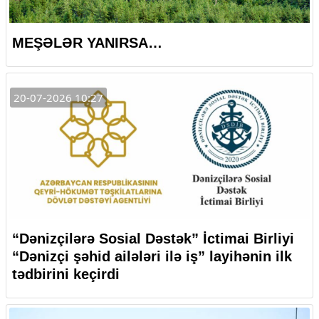
MEŞƏLƏR YANIRSA…
20-07-2026 10:27
“Dənizçilərə Sosial Dəstək” İctimai Birliyi
“Dənizçi şəhid ailələri ilə iş” layihənin ilk
tədbirini keçirdi