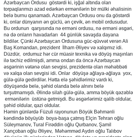
Azərbaycan Ordusu göstərdi ki, işğal altında olan
torpaqlarımızı azad edərkən ermənilərin bir mülki əhalisinin
belə burnu qanamadı. Azərbaycan Ordusu onu da göstərdi
ki, onlar dünyanın ən güclü, ən çevik, ən mobil ordusudur.
Bu ordunun qarşısında nə erməni ordusu, nə erməni əsgəri,
nə də onların havadarları 44 günlük savaşda dayana
bildilər. Çünki Azərbaycan Ordusuna güc-qüvvət verən Ali
Baş Komandan, prezident İlham Əliyev və xalqımız idi.
Düzdür, ordumuz hər cür müasir texnika və döyüş maşınları
ilə təchiz edilmişdi, amma ondan da öncə Azərbaycan
əsgərinin vətənə olan sevgisi, prezidentə olan məhəbbəti
və xalqa olan sevgisi idi. Onlar döyüşə ağlaya-ağlaya yox,
gülə-gülə gedirdilər. Hətta elə şəhidlərimiz vardı ki,
döyüşəndə belə, şəhid olanda belə alnını belə
turşutmamışdı. Əlində silah gülə-gülə, amma böyük qəzəblə
ermənilərin üstünə getmişdi. Bu əsgərlərimiz qalib oldular,
şəhid oldular, qazi oldular.
Həmin günlərdə Füzuli rayonunun Böyük Bəhmənli
kəndində böyüyüb boya-başa çatmış Elçin Tehran oğlu
Süleymanov, Tural Firəddin oğlu Qurbanov, Şamil
Xançoban oğlu Əliyev, Məhəmməd Aydın oğlu Talıbov