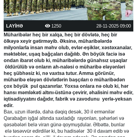
LAYİHƏ
1250
28-11-2025 09:00
Müharibələr heç bir xalqa, heç bir dövlətə, heç bir
ölkəyə xeyir gətirməyib. Əksinə, müharibələrdə
milyonlarla insan məhv olub, evlər-eşiklər, xəstəxanalar,
məktəblər, uşaq bağçaları dağılıb. Ən böyük faciə isə
ondan ibarət olub ki, müharibələrdə günahsız uşaqlar
öldürülüb və onların ah-naləsi o müharibə eləyənləri
heç şübhəsiz ki, nə vaxtsa tutur. Amma görünür,
müharibə eləyən dövlətlərin başçıları o müharibədən
çox böyük pul qazanırlar. Yoxsa onlara nə olub ki, hər
hansı məmləkəti altını-üstünə çevirir, əhalisini məhv edir,
iqtisadiyyatını dağıdır, fabrik və zavodunu yerlə-yeksan
edir.
Bax, uzun illərdə, daha dəqiq desək, 30 il ermənilər
Qarabağın işğal altında saxladığı rayonları, şəhərləri və
qəsəbələri belə viran günə qoymuşdular. Əlbəttə, bunlar
elə təsəvvür edirdilər ki, bu hadisələr 30 il davam edib və