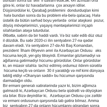
bundan sonra da əilli il davam edəcək. Ən azından ona
görə ki, onlar öz havadarlarına çox arxayın idilər.
Düşünürdülər ki, Qarabağ problemini dondurduqları kimi
hələ bundan sonra da bu problem elə-belə qalacaq. Hələ
üstəlik də bütün sərhəd boyu yerlərdə onlar atəşkəsi pozur,
döyüş mövqelərimizi, yaşayış məntəqələrimizi iriçaplı
silahlardan atəşə tuturdular.
Əlbəttə, səbrin də bir həddi vardı. Və biz səbr edib düz otuz
il dözdük. Bu səbr 2020-ci ilin sentyabrın 27-nə qədər
davam elədi. Və sentyabrın 27-də Ali Baş Komandan,
prezident İlham Əliyevin əmri ilə Azərbaycan Ordusu əks
hücuma keçdi, yer-göy titrəyirdi. Ermənilər gözləmədiyi və
ağıllarına gətirmədiyi hücumu görürdülər. Onlar görürdülər
ki, ən müasir silahla təchiz edilmiş ordumuz ildırım sürətilə
hücuma keçib və onların 30 il yaratdığı və mif kimi dünyaya
təbliğ etdiyi «Ohanyan səddi» bu hücumun qarşısında
darmadağın oldu.
Bir erməni generalı xatirələrində yazır ki, bizim ağlımıza
gəlməzdi ki, Azərbaycan Ordusu belə qüdrətli və döyüşkən
ola bilər. Bizə deyirdilər ki, Azərbaycan Ordusu çox zəifdir
və erməni ordusunun qarşısında tab gətirə bilməz. Amma
biz sentyabrın 27-də onların hücumlarını görəndən sonra