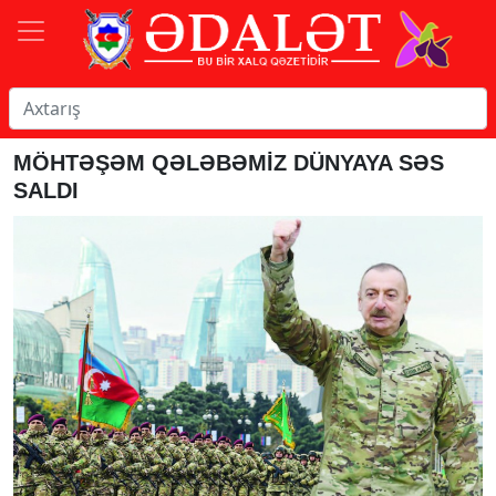
MÖHTƏŞƏM QƏLƏBƏMİZ DÜNYAYA SƏS
SALDI