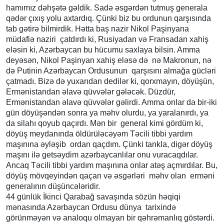
hamımız dəhşətə gəldik. Sadə əsgərdən tutmuş generala
qədər çıxış yolu axtardıq. Çünki biz bu ordunun qarşısında
tab gətirə bilmirdik. Hətta baş nazir Nikol Paşinyana
müdafiə naziri çatdırdı ki, Rusiyadan və Fransadan xahiş
eləsin ki, Azərbaycan bu hücumu saxlaya bilsin. Amma
deyəsən, Nikol Paşinyan xahiş eləsə də nə Makronun, nə
də Putinin Azərbaycan Ordusunun qarşısını almağa gücləri
çatmadı. Bizə də yuxarıdan dedilər ki, qorxmayın, döyüşün,
Ermənistandan əlavə qüvvələr gələcək. Düzdür,
Ermənistandan əlavə qüvvələr gəlirdi. Amma onlar da bir-iki
gün döyüşəndən sonra ya məhv olurdu, ya yaralanırdı, ya
da silahı qoyub qaçırdı. Mən bir general kimi gördüm ki,
döyüş meydanında öldürüləcəyəm Təcili tibbi yardım
maşınına əyləşib ordan qaçdım. Çünki tankla, digər döyüş
maşını ilə getsəydim azərbaycanlılar onu vuracaqdılar.
Ancaq Təcili tibbi yardım maşınına onlar atəş açmırdılar. Bu,
döyüş mövqeyindən qaçan və əsgərləri məhv olan erməni
generalının düşüncələridir.
44 günlük İkinci Qarabağ savaşında sözün həqiqi
mənasında Azərbaycan Ordusu dünya tarixində
görünməyən və analoqu olmayan bir qəhrəmanlıq göstərdi.