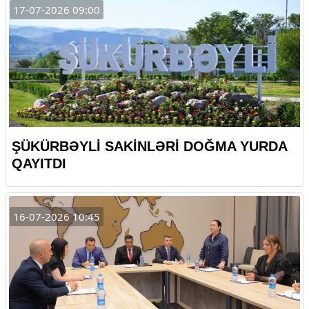
17-07-2026 09:00
ŞÜKÜRBƏYLİ SAKİNLƏRİ DOĞMA YURDA
QAYITDI
16-07-2026 10:45