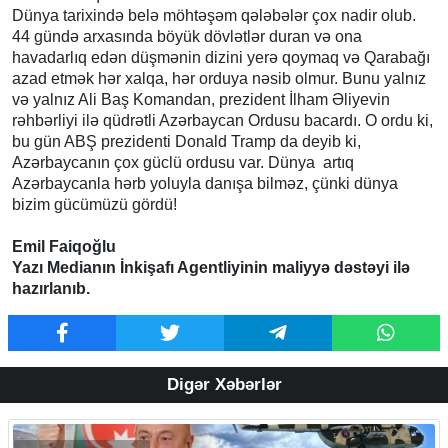
Dünya tarixində belə möhtəşəm qələbələr çox nadir olub.
44 gündə arxasında böyük dövlətlər duran və ona
havadarlıq edən düşmənin dizini yerə qoymaq və Qarabağı
azad etmək hər xalqa, hər orduya nəsib olmur. Bunu yalnız
və yalnız Ali Baş Komandan, prezident İlham Əliyevin
rəhbərliyi ilə qüdrətli Azərbaycan Ordusu bacardı. O ordu ki,
bu gün ABŞ prezidenti Donald Tramp da deyib ki,
Azərbaycanın çox güclü ordusu var. Dünya artıq
Azərbaycanla hərb yoluyla danışa bilməz, çünki dünya
bizim gücümüzü gördü!
Emil Faiqoğlu
Yazı Medianın İnkişafı Agentliyinin maliyyə dəstəyi ilə
hazırlanıb.
Digər Xəbərlər