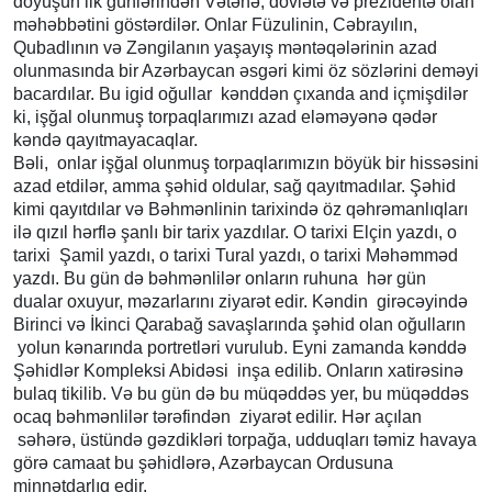
döyüşün ilk günlərindən Vətənə, dövlətə və prezidentə olan
məhəbbətini göstərdilər. Onlar Füzulinin, Cəbrayılın,
Qubadlının və Zəngilanın yaşayış məntəqələrinin azad
olunmasında bir Azərbaycan əsgəri kimi öz sözlərini deməyi
bacardılar. Bu igid oğullar kənddən çıxanda and içmişdilər
ki, işğal olunmuş torpaqlarımızı azad eləməyənə qədər
kəndə qayıtmayacaqlar.
Bəli, onlar işğal olunmuş torpaqlarımızın böyük bir hissəsini
azad etdilər, amma şəhid oldular, sağ qayıtmadılar. Şəhid
kimi qayıtdılar və Bəhmənlinin tarixində öz qəhrəmanlıqları
ilə qızıl hərflə şanlı bir tarix yazdılar. O tarixi Elçin yazdı, o
tarixi Şamil yazdı, o tarixi Tural yazdı, o tarixi Məhəmməd
yazdı. Bu gün də bəhmənlilər onların ruhuna hər gün
dualar oxuyur, məzarlarını ziyarət edir. Kəndin girəcəyində
Birinci və İkinci Qarabağ savaşlarında şəhid olan oğulların
yolun kənarında portretləri vurulub. Eyni zamanda kənddə
Şəhidlər Kompleksi Abidəsi inşa edilib. Onların xatirəsinə
bulaq tikilib. Və bu gün də bu müqəddəs yer, bu müqəddəs
ocaq bəhmənlilər tərəfindən ziyarət edilir. Hər açılan
səhərə, üstündə gəzdikləri torpağa, udduqları təmiz havaya
görə camaat bu şəhidlərə, Azərbaycan Ordusuna
minnətdarlıq edir.