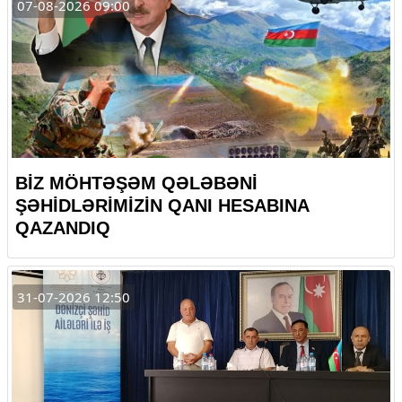
07-08-2026 09:00
BİZ MÖHTƏŞƏM QƏLƏBƏNİ
ŞƏHİDLƏRİMİZİN QANI HESABINA
QAZANDIQ
31-07-2026 12:50