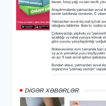
banan, fıstıq yağı və tam taxıllı çör
Araşdırmalarda yatmazdan əvvəl iki
kivinin tərkibində serotonin, C vitam
Yatmazdan əvvəl ilıq süd içmək isə i
olduğunu bildirirlər. Belə ki, südü
Çobanyastığı, pişikotu və "passionfl
azaltdığı və rahat yuxuya kömək etd
görə yuxunu yaxşılaşdırdığı vurğul
Mütəxəssislər eyni zamanda bəzi qid
və acılı yeməklər yuxu keyfiyyətin
ən azı 9 saat əvvəl qəhvə qəbulunu
Bundan əlavə, yatmazdan əvvəl ilı
orqanizmə “yatmaq vaxtıdır” siqnalı v
DIGƏR XƏBƏRLƏR