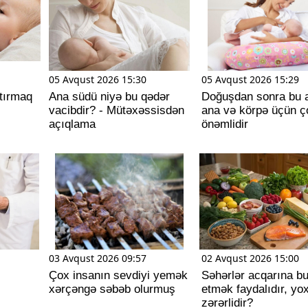
05 Avqust 2026 15:30
05 Avqust 2026 15:29
tırmaq
Ana südü niyə bu qədər
Doğuşdan sonra bu 
vacibdir? - Mütəxəssisdən
ana və körpə üçün ç
açıqlama
önəmlidir
03 Avqust 2026 09:57
02 Avqust 2026 15:00
Çox insanın sevdiyi yemək
Səhərlər acqarına b
xərçəngə səbəb olurmuş
etmək faydalıdır, yo
zərərlidir?