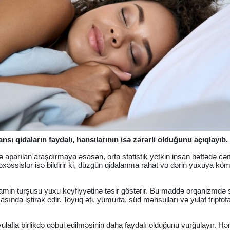
sı qidaların faydalı, hansılarının isə zərərli olduğunu açıqlayıb.
ldə aparılan araşdırmaya əsasən, orta statistik yetkin insan həftədə cə
ütəxəssislər isə bildirir ki, düzgün qidalanma rahat və dərin yuxuya k
ı amin turşusu yuxu keyfiyyətinə təsir göstərir. Bu maddə orqanizmdə 
ında iştirak edir. Toyuq əti, yumurta, süd məhsulları və yulaf triptof
lafla birlikdə qəbul edilməsinin daha faydalı olduğunu vurğulayır. H