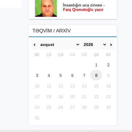
İnsanlığın uca zirvəsi -
Faiq Qismətoğlu yazır
TƏQVİM / ARXİV
BE
ÇA
ÇƏ
CA
CÜ
ŞƏ
BZ
1
2
3
4
5
6
7
8
9
10
11
12
13
14
15
16
17
18
19
20
21
22
23
24
25
26
27
28
29
30
31