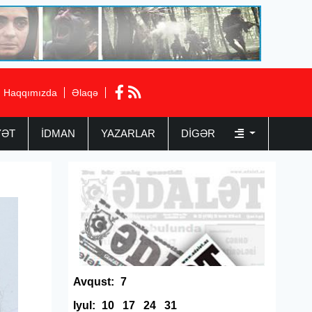
Haqqımızda
Əlaqə
YƏT
İDMAN
YAZARLAR
DIGƏR
Avqust:
7
Iyul:
10
17
24
31