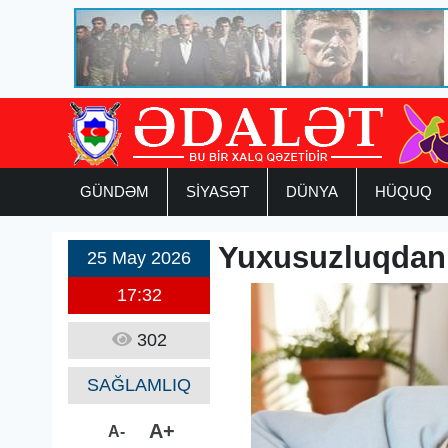
GÜNDƏM
SİYASƏT
DÜNYA
HÜQUQ
Yuxusuzluqdan 
25 May 2026
17:32
302
SAĞLAMLIQ
A+
A-