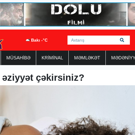
Bakı -°C
MÜSAHİBƏ
KRİMİNAL
MƏMLƏKƏT
MƏDƏNİY
əziyyət çəkirsiniz?