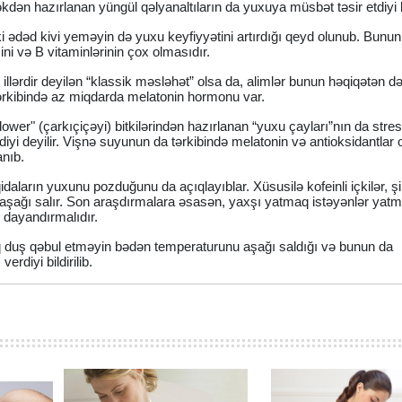
əkdən hazırlanan yüngül qəlyanaltıların da yuxuya müsbət təsir etdiyi bil
 ədəd kivi yeməyin də yuxu keyfiyyətini artırdığı qeyd olunub. Bunun
ini və B vitaminlərinin çox olmasıdır.
llərdir deyilən “klassik məsləhət” olsa da, alimlər bunun həqiqətən də
n tərkibində az miqdarda melatonin hormonu var.
ower" (çarkıçiçəyi) bitkilərindən hazırlanan “yuxu çayları”nın da stres
iyi deyilir. Vişnə suyunun da tərkibində melatonin və antioksidantlar
anıb.
aların yuxunu pozduğunu da açıqlayıblar. Xüsusilə kofeinli içkilər, şi
i aşağı salır. Son araşdırmalara əsasən, yaxşı yatmaq istəyənlər ya
 dayandırmalıdır.
q duş qəbul etməyin bədən temperaturunu aşağı saldığı və bunun da
erdiyi bildirilib.