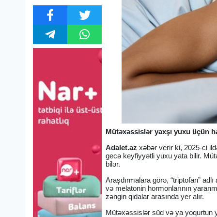
Mütəxəssislər yaxşı yuxu üçün han
Adalet.az
xəbər verir ki, 2025-ci i
gecə keyfiyyətli yuxu yata bilir. M
bilər.
Araşdırmalara görə, “triptofan” adl
və melatonin hormonlarının yaranmas
zəngin qidalar arasında yer alır.
Mütəxəssislər süd və ya yoqurtun yu