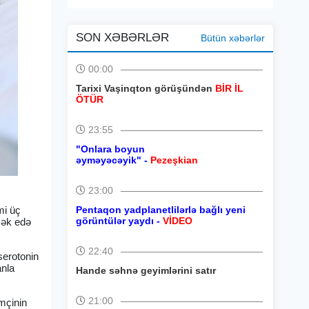
SON XƏBƏRLƏR
Bütün xəbərlər
00:00
Tarixi Vaşinqton görüşündən
BİR İL
ÖTÜR
23:55
"Onlara boyun
əyməyəcəyik" -
Pezeşkian
23:00
mi üç
Pentaqon yadplanetlilərlə bağlı yeni
görüntülər yaydı -
VİDEO
ömək edə
22:40
serotonin
anla
Hande səhnə geyimlərini satır
21:00
əmçinin