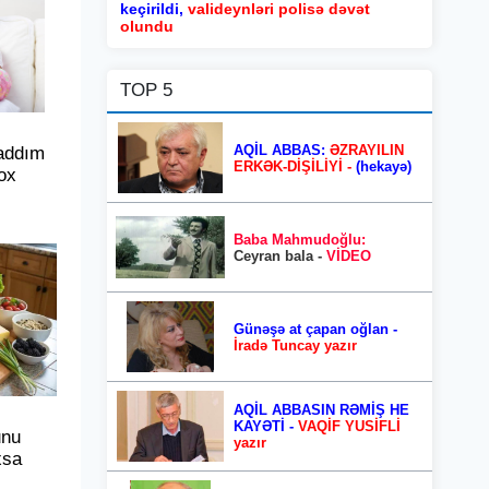
keçirildi,
valideynləri polisə dəvət
olundu
TOP 5
AQİL ABBAS:
ƏZRAYILIN
addım
ERKƏK-DİŞİLİYİ -
(hekayə)
ox
Baba Mahmudoğlu:
Ceyran bala -
VİDEO
Günəşə at çapan oğlan -
İradə Tuncay yazır
AQİL ABBASIN RƏMİŞ HE
KAYƏTİ -
VAQİF YUSİFLİ
unu
yazır
xsa