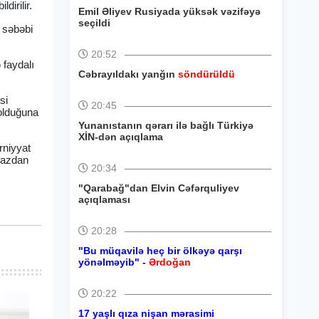
dirilir.
Emil Əliyev Rusiyada yüksək vəzifəyə
seçildi
 səbəbi
20:52
 faydalı
Cəbrayıldakı yanğın
söndürüldü
si
20:45
 olduğuna
Yunanıstanın qərarı ilə bağlı Türkiyə
XİN-dən açıqlama
rniyyat
tmazdan
20:34
"Qarabağ"dan Elvin Cəfərquliyev
açıqlaması
20:28
"Bu müqavilə heç bir ölkəyə qarşı
yönəlməyib" -
Ərdoğan
20:22
17 yaşlı qıza nişan mərasimi